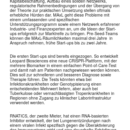
Kapitalbeschaffung, Aufbau eines soliden Netzwerks,
regulatorische Rahmenbedingungen und der Übergang von
der Theorie zur praktischen Umsetzung stellen oftmals
erhebliche Hürden dar. MAxL geht diese Probleme mit
einem umfassenden und spezifischen
Unterstützungsprogramm sowie einem Netzwerk erfahrener
Industrie- und Finanzexperten an, um die Ideen der Start-
ups erfolgreich zur Marktreife zu bringen. Pre-Seed-Teams
können die MAxL-Räumlichkeiten maximal drei Jahre in
Anspruch nehmen, frühe Start-ups bis zu zwei Jahre.
Die ersten Start-ups sind bereits eingezogen. So entwickelt
Leopard Biosciences eine neue CRISPR-Plattform, mit der
mehrere Biomarker in einem einfachen Point-of-Care-Test
und damit nah am Patienten nachgewiesen werden können.
Dies soll zur schnelleren und besseren Diagnose sowie
Therapie führen. Die Tests könnten etwa bei
Infektionskrankheiten oder Genotypisierung einen
entscheidenden Mehrwert liefern, aber auch bei
Tuberkulose oder vernachlässigten Tropenkrankheiten in
Regionen ohne Zugang zu klinischer Laborinfrastruktur
verwendet werden.
RNATICS, der zweite Mieter, hat einen RNA-basierten
Inhibitor entwickelt, der bei Lungenentzündungen nach
einem viralen Infekt spezifisch gegen die Überaktivierung
des Immunsystems wirkt und eine dauerhafte Schädigung