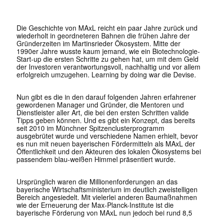
Die Geschichte von MAxL reicht ein paar Jahre zurück und
wiederholt in geordneteren Bahnen die frühen Jahre der
Gründerzeiten im Martinsrieder Ökosystem. Mitte der
1990er Jahre wusste kaum jemand, wie ein Biotechnologie-
Start-up die ersten Schritte zu gehen hat, um mit dem Geld
der Investoren verantwortungsvoll, nachhaltig und vor allem
erfolgreich umzugehen. Learning by doing war die Devise.
Nun gibt es die in den darauf folgenden Jahren erfahrener
gewordenen Manager und Gründer, die Mentoren und
Dienstleister aller Art, die bei den ersten Schritten valide
Tipps geben können. Und es gibt ein Konzept, das bereits
seit 2010 im Münchner Spitzenclusterprogramm
ausgebrütet wurde und verschiedene Namen erhielt, bevor
es nun mit neuen bayerischen Fördermitteln als MAxL der
Öffentlichkeit und den Akteuren des lokalen Ökosystems bei
passendem blau-weißen Himmel präsentiert wurde.
Ursprünglich waren die Millionenforderungen an das
bayerische Wirtschaftsministerium im deutlich zweistelligen
Bereich angesiedelt. Mit vielerlei anderen Baumaßnahmen
wie der Erneuerung der Max-Planck-Institute ist die
bayerische Förderung von MAxL nun jedoch bei rund 8,5