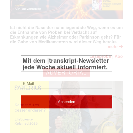
Ist nicht die Nase der naheliegendste Weg, wenn es um
die Entnahme von Proben bei Verdacht auf
Erkrankungen wie Alzheimer oder Parkinson geht? Für
die Gabe von Medikamenten wird dieser Weg bereits …
➔
mehr
Leseprobe
Abo
|
ADVERTORIAL