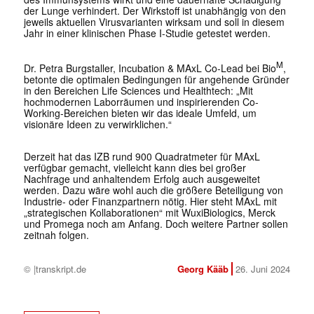
der Lunge verhindert. Der Wirkstoff ist unabhängig von den
jeweils aktuellen Virusvarianten wirksam und soll in diesem
Jahr in einer klinischen Phase I-Studie getestet werden.
M
Dr. Petra Burgstaller, Incubation & MAxL Co-Lead bei Bio
,
betonte die optimalen Bedingungen für angehende Gründer
in den Bereichen Life Sciences und Healthtech: „Mit
hochmodernen Laborräumen und inspirierenden Co-
Working-Bereichen bieten wir das ideale Umfeld, um
visionäre Ideen zu verwirklichen.“
Derzeit hat das IZB rund 900 Quadratmeter für MAxL
verfügbar gemacht, vielleicht kann dies bei großer
Nachfrage und anhaltendem Erfolg auch ausgeweitet
werden. Dazu wäre wohl auch die größere Beteiligung von
Industrie- oder Finanzpartnern nötig. Hier steht MAxL mit
„strategischen Kollaborationen“ mit WuxiBiologics, Merck
und Promega noch am Anfang. Doch weitere Partner sollen
zeitnah folgen.
© |transkript.de
Georg Kääb
26. Juni 2024