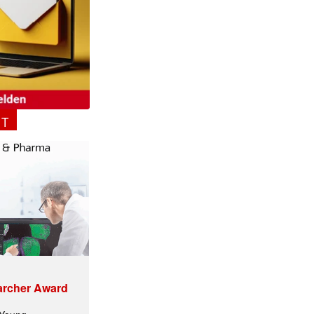
ormiert.
NT
archer Award