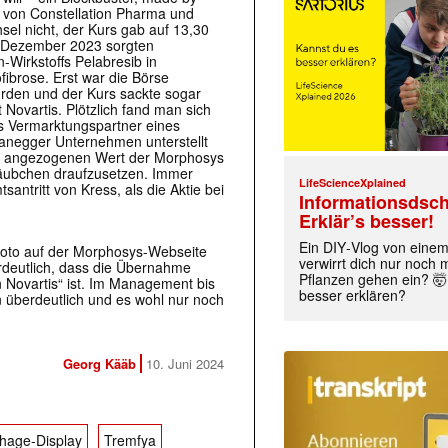
f von Constellation Pharma und
sel nicht, der Kurs gab auf 13,30
m Dezember 2023 sorgten
-Wirkstoffs Pelabresib in
ofibrose. Erst war die Börse
ürden und der Kurs sackte sogar
 Novartis. Plötzlich fand man sich
als Vermarktungspartner eines
anegger Unternehmen unterstellt
ich angezogenen Wert der Morphosys
häubchen draufzusetzen. Immer
LifeScienceXplained
ntritt von Kress, als die Aktie bei
Informationsdsch
Erklär’s besser!
Ein DIY‑Vlog von eine
foto auf der Morphosys-Webseite
verwirrt dich nur noch
rdeutlich, dass die Übernahme
Pflanzen gehen ein? 🤯
 Novartis“ ist. Im Management bis
besser erklären?
n überdeutlich und es wohl nur noch
Georg Kääb
10. Juni 2024
hage-Display
Tremfya