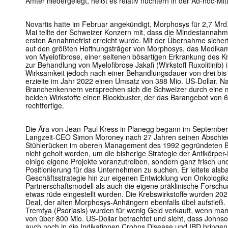
Ämter niedergelegt, heißt es relativ nüchtern in der Ad-hoc-Mitt
Novartis hatte im Februar angekündigt, Morphosys für 2,7 Mrd
Mai teilte der Schweizer Konzern mit, dass die Mindestannahm
ersten Annahmefrist erreicht wurde. Mit der Übernahme sichert
auf den größten Hoffnungsträger von Morphosys, das Medikam
von Myelofibrose, einer seltenen bösartigen Erkrankung des K
zur Behandlung von Myelofibrose Jakafi (Wirkstoff Ruxolitinib)
Wirksamkeit jedoch nach einer Behandlungsdauer von drei bis f
erzielte im Jahr 2022 einen Umsatz von 388 Mio. US-Dollar. 
Branchenkennern versprechen sich die Schweizer durch eine 
beiden Wirkstoffe einen Blockbuster, der das Barangebot von 
rechtfertige.
Die Ära von Jean-Paul Kress in Planegg begann im Septembe
Langzeit-CEO Simon Moroney nach 27 Jahren seinen Abschied
Stühlerücken im oberen Management des 1992 gegründeten Bi
nicht geholt worden, um die bisherige Strategie der Antikörpe
einige eigene Projekte voranzutreiben, sondern ganz frisch un
Positionierung für das Unternehmen zu suchen. Er leitete alsb
Geschäftsstrategie hin zur eigenen Entwicklung von Onkologik
Partnerschaftsmodell als auch die eigene präklinische Forschu
etwas rüde eingestellt wurden. Die Krebswirkstoffe wurden 20
Deal, der alten Morphosys-Anhängern ebenfalls übel aufstieß. 
Tremfya (Psoriasis) wurden für wenig Geld verkauft, wenn man
von über 800 Mio. US-Dollar betrachtet und sieht, dass Johns
auch noch in die Indikationen Crohns Disease und IBD bringen 