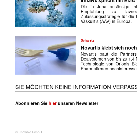
InflaRx spricht mit EMA
Die in Jena ansässige In
Empfehlung zu Tavne
Zulassungsstrategie für die
Vaskulitis (AAV) in Europa.
Schweiz
Novartis klebt sich noc
Novartis baut die Partner
Dealvolumen von bis zu 1,4 
Technologie von Orionis Bi
Pharmafirmen hochinteress
SIE MÖCHTEN KEINE INFORMATION VERPAS
Abonnieren Sie
hier
unseren Newsletter
© Knowbio GmbH