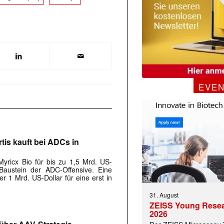
 |transkript-Newsletter jede Woche aktuell inf
EVE
)
tis kauft bei ADCs in
 Myricx Bio für bis zu 1,5 Mrd. US-
Baustein der ADC-Offensive. Eine
r 1 Mrd. US-Dollar für eine erst in
31. August
ZEISS Young Rese
2026