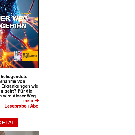
naheliegendste
ntnahme von
f Erkrankungen wie
on geht? Für die
✕
 wird dieser Weg
➔
mehr
Leseprobe
Abo
|
ORIAL