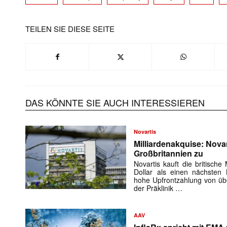
TEILEN SIE DIESE SEITE
Mit dem
E-
Mail
DAS KÖNNTE SIE AUCH INTERESSIEREN
(erforderlich
Novartis
Milliardenakquise: Novar
Großbritannien zu
Novartis kauft die britische
Dollar als einen nächsten 
hohe Upfrontzahlung von übe
der Präklinik …
AAV