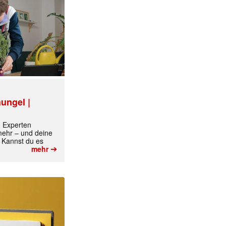
ungel |
m Experten
 mehr – und deine
 Kannst du es
➔
mehr