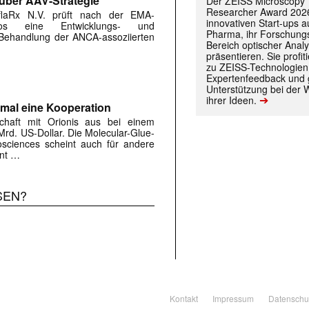
 über AAV-Strategie
Der ZEISS Microscopy
Researcher Award 2026
flaRx N.V. prüft nach der EMA-
innovativen Start-ups 
os eine Entwicklungs- und
Pharma, ihr Forschungs
 Behandlung der ANCA-assoziierten
Bereich optischer Anal
präsentieren. Sie prof
zu ZEISS-Technologien
Expertenfeedback und g
Unterstützung bei der 
➔
ihrer Ideen.
hmal eine Kooperation
schaft mit Orionis aus bei einem
Mrd. US-Dollar. Die Molecular-Glue-
osciences scheint auch für andere
ant …
SEN?
Kontakt
Impressum
Datenschu