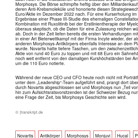
Morphosys. Die Börse schimpfte heftig über den Milliardenkau
deren Anti-Krebsmoleküle und honorierte diesen Strategiewech
Euro/Aktie im Dezember 2022 nach. Für eine Kurserholung i
Ergebnisse einer Phase III-Studie des ehemaligen Constellation
Kombination mit Ruxolitinib bei der Erstlinientherapie der Myel
überaus skeptisch, ob die Daten für eine Zulassung reichen w
ab. Doch in der Zeit liefen bereits die ersten Verhandlungen mit
in einer Art Bieterwettkampf mit der Firma Incyte wieder, der 
anderen Morphosys-Antikörpers ebenfalls Interesse an dem Pl
wurde. Novartis hatte tiefere Taschen, um den zwischenzeitl
Aktie von rund 40 Euro zu toppen und mit 68 Euro ein Sahne
noch weit entfernt von den damaligen Kurshöchständen bei Amtsa
um die 110 Euro notierte.
Während der neue CEO und CFO heute noch nicht mit Porträt
unter dem „Leadership“-Team aufgeführt sind, prangt dort übe
durch Novartis abgeschlossen sei und Morphosys nun „Teil von
hin zum Aufsichtsratsvorsitzenden ist der Schweizer Bezug nu
eine Frage der Zeit, bis Morphosys Geschichte sein wird.
© |transkript.de
Novartis
Antikörper
Morphosys
Monjuvi
Hucal
P