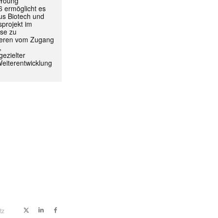
 Young
 ermöglicht es
aus Biotech und
projekt im
yse zu
itieren vom Zugang
,
ezielter
Weiterentwicklung
tz