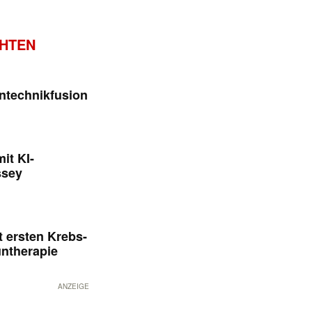
CHTEN
ntechnikfusion
it KI-
ssey
 ersten Krebs-
untherapie
ANZEIGE