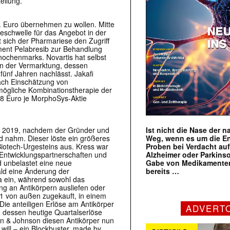
eilung.
. Euro übernehmen zu wollen. Mitte
eschwelle für das Angebot in der
 sich der Pharmariese den Zugriff
ent Pelabresib zur Behandlung
nochenmarks. Novartis hat selbst
 in der Vermarktung, dessen
ünf Jahren nachlässt. Jakafi
Nach Einschätzung von
mögliche Kombinationstherapie der
68 Euro je MorphoSys-Aktie
Ist nicht die Nase der 
r 2019, nachdem der Gründer und
Weg, wenn es um die E
 nahm. Dieser löste ein größeres
Proben bei Verdacht au
otech-Urgesteins aus. Kress war
Alzheimer oder Parkins
r-Entwicklungspartnerschaften und
Gabe von Medikamenten
d unbelastet eine neue
bereits …
ald eine Änderung der
a ein, während sowohl das
ng an Antikörpern ausliefen oder
21 von außen zugekauft, in einem
Die anteiligen Erlöse am Antikörper
ADVERT
 dessen heutige Quartalserlöse
on & Johnson diesen Antikörper nun
will – ein Blockbuster, made by