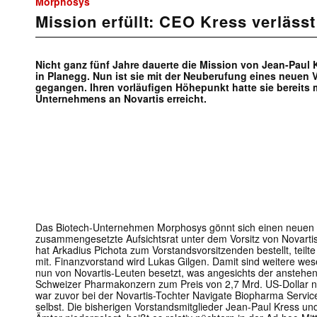
Morphosys
Mission erfüllt: CEO Kress verläs
Nicht ganz fünf Jahre dauerte die Mission von Jean-Paul
in Planegg. Nun ist sie mit der Neuberufung eines neuen
gegangen. Ihren vorläufigen Höhepunkt hatte sie bereits 
Unternehmens an Novartis erreicht.
Das Biotech-Unternehmen Morphosys gönnt sich einen neuen
zusammengesetzte Aufsichtsrat unter dem Vorsitz von Novarti
hat Arkadius Pichota zum Vorstandsvorsitzenden bestellt, te
mit. Finanzvorstand wird Lukas Gilgen. Damit sind weitere wes
nun von Novartis-Leuten besetzt, was angesichts der anste
Schweizer Pharmakonzern zum Preis von 2,7 Mrd. US-Dollar nur
war zuvor bei der Novartis-Tochter Navigate Biopharma Servic
selbst. Die bisherigen Vorstandsmitglieder Jean-Paul Kress un