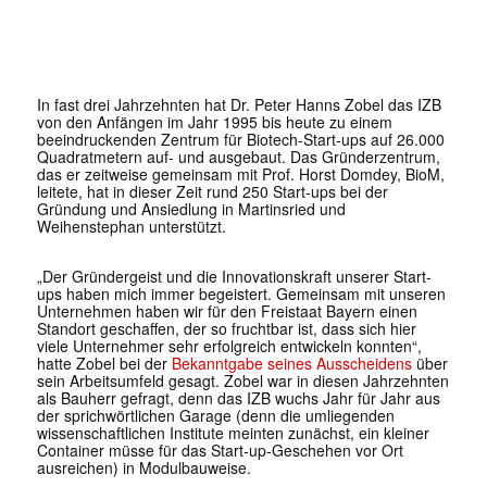
In fast drei Jahrzehnten hat Dr. Peter Hanns Zobel das IZB
von den Anfängen im Jahr 1995 bis heute zu einem
beeindruckenden Zentrum für Biotech-Start-ups auf 26.000
Quadratmetern auf- und ausgebaut. Das Gründerzentrum,
das er zeitweise gemeinsam mit Prof. Horst Domdey, BioM,
leitete, hat in dieser Zeit rund 250 Start-ups bei der
Gründung und Ansiedlung in Martinsried und
Weihenstephan unterstützt.
„Der Gründergeist und die Innovationskraft unserer Start-
ups haben mich immer begeistert. Gemeinsam mit unseren
Unternehmen haben wir für den Freistaat Bayern einen
Standort geschaffen, der so fruchtbar ist, dass sich hier
viele Unternehmer sehr erfolgreich entwickeln konnten“,
hatte Zobel bei der
Bekanntgabe seines Ausscheidens
über
sein Arbeitsumfeld gesagt. Zobel war in diesen Jahrzehnten
als Bauherr gefragt, denn das IZB wuchs Jahr für Jahr aus
der sprichwörtlichen Garage (denn die umliegenden
wissenschaftlichen Institute meinten zunächst, ein kleiner
Container müsse für das Start-up-Geschehen vor Ort
ausreichen) in Modulbauweise.