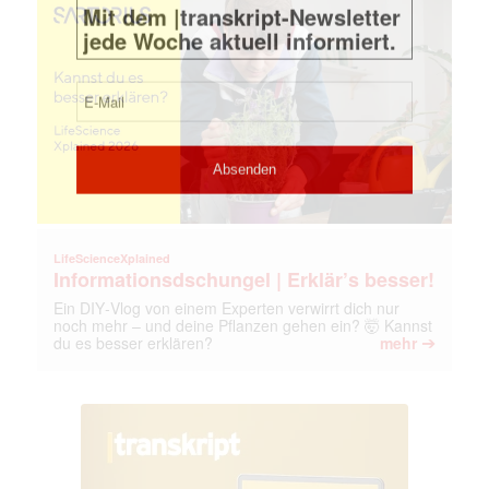
LifeScienceXplained
Informationsdschungel | Erklär’s besser!
Ein DIY‑Vlog von einem Experten verwirrt dich nur
noch mehr – und deine Pflanzen gehen ein? 🤯 Kannst
➔
du es besser erklären?
mehr