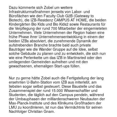
Dazu kümmerte sich Zobel um weitere
Infrastrukturmaßnahmen jenseits von Labor- und
Büroflächen wie den Faculty Club G2B (Gateway to
Biotech), die IZB-Residenz CAMPUS AT HOME, die beiden
Kindergärten Bio Kids und Bio Kids2 sowie Restaurants für
die Verpflegung der rund 700 Mitarbeiter der eingemieteten
Unternehmen. Viele Unternehmen der Region haben eine
frühe Phase ihrer Unternehmensentwicklung in einem der
beiden IZBs absolviert, die zunehmende Dynamik der
aufstrebenden Branche brachte bald auch private
Bauträger wie die Wander Gruppe auf die Idee, selbst
solche Gebäude zu planen und zu entwickeln, die sich nun
wie eine Perlenkette um das IZB in Martinsried oder den
umliegenden Gemeinden aufreihen und mit den
gewachsenen, ehemaligen Start-ups füllen.
Nur zu gerne hätte Zobel auch die Fertigstellung der lang
ersehnten U-Bahn-Station vom IZB aus miterlebt, am
liebsten sogar selbst gesteuert. Diese Baustelle und das
Zusammenspiel der rund 15.000 Wissenschaftler und
Studenten, die täglich auf den Campus pendeln, während
der Umbauphasen der milliardenschweren Neubauten der
Max-Planck-Institute und des Klinikums Großhadern der
LMU zu koordinieren, ist nun das Vermächtnis für seinen
Nachfolger Christian Gnam.