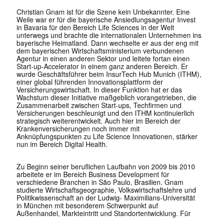
Christian Gnam ist für die Szene kein Unbekannter. Eine
Weile war er für die bayerische Ansiedlungsagentur Invest
in Bavaria für den Bereich Life Sciences in der Welt
unterwegs und brachte die internationalen Unternehmen ins
bayerische Heimatland. Dann wechselte er aus der eng mit
dem bayerischen Wirtschaftsministerium verbundenen
Agentur in einen anderen Sektor und leitete fortan einen
Start-up-Accelerator in einem ganz anderen Bereich. Er
wurde Geschäftsführer beim InsurTech Hub Munich (ITHM),
einer global führenden Innovationsplattform der
Versicherungswirtschaft. In dieser Funktion hat er das
Wachstum dieser Initiative maßgeblich vorangetrieben, die
Zusammenarbeit zwischen Start-ups, Techfirmen und
Versicherungen beschleunigt und den ITHM kontinuierlich
strategisch weiterentwickelt. Auch hier im Bereich der
Krankenversicherungen noch immer mit
Anknüpfungspunkten zu Life Science Innovationen, stärker
nun im Bereich Digital Health.
Zu Beginn seiner beruflichen Laufbahn von 2009 bis 2010
arbeitete er im Bereich Business Development für
verschiedene Branchen in São Paulo, Brasilien. Gnam
studierte Wirtschaftsgeographie, Volkswirtschaftslehre und
Politikwissenschaft an der Ludwig- Maximilians-Universität
in München mit besonderem Schwerpunkt auf
Außenhandel, Markteintritt und Standortentwicklung. Für