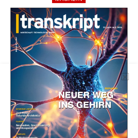
Mit dem |transkript-Newsletter
jede Woche aktuell informiert.
E-
Mail
(erforderlich)