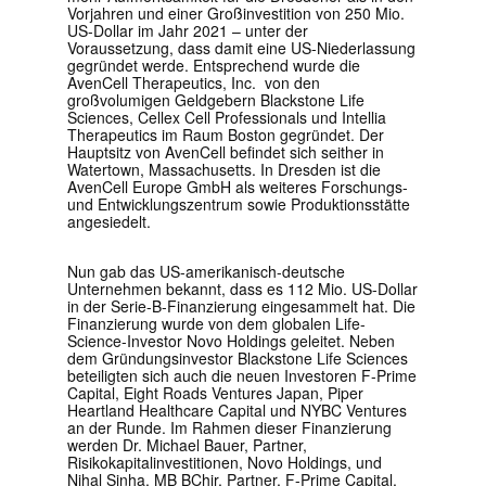
Vorjahren und einer Großinvestition von 250 Mio.
US-Dollar im Jahr 2021 – unter der
Voraussetzung, dass damit eine US-Niederlassung
gegründet werde. Entsprechend wurde die
AvenCell Therapeutics, Inc. von den
großvolumigen Geldgebern Blackstone Life
Sciences, Cellex Cell Professionals und Intellia
Therapeutics im Raum Boston gegründet. Der
Hauptsitz von AvenCell befindet sich seither in
Watertown, Massachusetts
. In Dresden ist die
AvenCell Europe GmbH als weiteres Forschungs-
und Entwicklungszentrum sowie Produktionsstätte
angesiedelt.
Nun gab das US-amerikanisch-deutsche
Unternehmen bekannt, dass es 112 Mio. US-Dollar
in der Serie-B-Finanzierung eingesammelt hat. Die
Finanzierung wurde von dem globalen Life-
Science-Investor Novo Holdings geleitet. Neben
dem Gründungsinvestor Blackstone Life Sciences
beteiligten sich auch die neuen Investoren F-Prime
Capital, Eight Roads Ventures Japan, Piper
Heartland Healthcare Capital und NYBC Ventures
an der Runde.
Im Rahmen
dieser Finanzierung
werden Dr.
Michael Bauer
, Partner,
Risikokapitalinvestitionen, Novo Holdings, und
Nihal Sinha, MB BChir, Partner, F-Prime Capital,