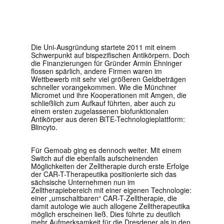
Die Uni-Ausgründung startete 2011 mit einem
Schwerpunkt auf bispezifischen Antikörpern. Doch
die Finanzierungen für Gründer Armin Ehninger
flossen spärlich, andere Firmen waren im
Wettbewerb mit sehr viel größeren Geldbeträgen
schneller vorangekommen. Wie die Münchner
Micromet und ihre Kooperationen mit Amgen, die
schließlich zum Aufkauf führten, aber auch zu
einem ersten zugelassenen biofunktionalen
Antikörper aus deren BiTE-Technologieplattform:
Blincyto.
Für Gemoab ging es dennoch weiter. Mit einem
Switch auf die ebenfalls aufscheinenden
Möglichkeiten der Zelltherapie durch erste Erfolge
der CAR-T-Therapeutika positionierte sich das
sächsische Unternehmen nun im
Zelltherapiebereich mit einer eigenen Technologie:
einer „umschaltbaren“ CAR-T-Zelltherapie, die
damit autologe wie auch allogene Zelltherapeutika
möglich erscheinen ließ. Dies führte zu deutlich
mehr Aufmerksamkeit für die Dresdener als in den