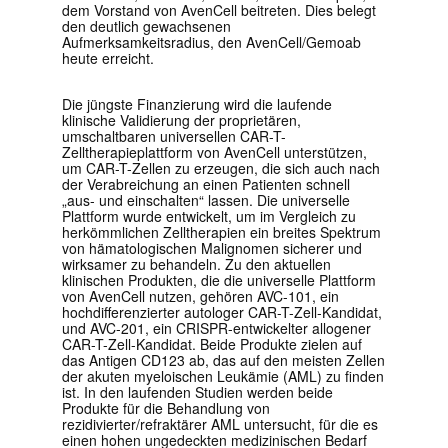
dem Vorstand von AvenCell beitreten. Dies belegt
den deutlich gewachsenen
Aufmerksamkeitsradius, den AvenCell/Gemoab
heute erreicht.
Die jüngste Finanzierung wird die laufende
klinische Validierung der proprietären,
umschaltbaren universellen CAR-T-
Zelltherapieplattform von AvenCell unterstützen,
um CAR-T-Zellen zu erzeugen, die sich auch nach
der Verabreichung an einen Patienten schnell
„aus- und einschalten“ lassen. Die universelle
Plattform wurde entwickelt, um im Vergleich zu
herkömmlichen Zelltherapien ein breites Spektrum
von hämatologischen Malignomen sicherer und
wirksamer zu behandeln. Zu den aktuellen
klinischen Produkten, die die universelle Plattform
von AvenCell nutzen, gehören AVC-101, ein
hochdifferenzierter autologer CAR-T-Zell-Kandidat,
und AVC-201, ein CRISPR-entwickelter allogener
CAR-T-Zell-Kandidat. Beide Produkte zielen auf
das Antigen CD123 ab, das auf den meisten
Zellen
der
akuten myeloischen Leukämie (AML) zu finden
ist. In den laufenden Studien werden beide
Produkte für die Behandlung von
rezidivierter/refraktärer AML untersucht, für die es
einen hohen ungedeckten medizinischen Bedarf