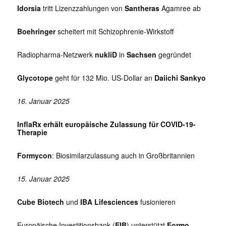
Idorsia
tritt Lizenzzahlungen von
Santheras
Agamree ab
Boehringer
scheitert mit Schizophrenie-Wirkstoff
Radiopharma-Netzwerk
nukliD
in
Sachsen
gegründet
Glycotope
geht für 132 Mio. US-Dollar an
Daiichi Sankyo
16. Januar 2025
InflaRx erhält europäische Zulassung für COVID-19-
Therapie
Formycon
: Biosimilarzulassung auch in Großbritannien
15. Januar 2025
Cube Biotech
und
IBA Lifesciences
fusionieren
Europäische Investitionsbank (
EIB
) unterstützt
Formo