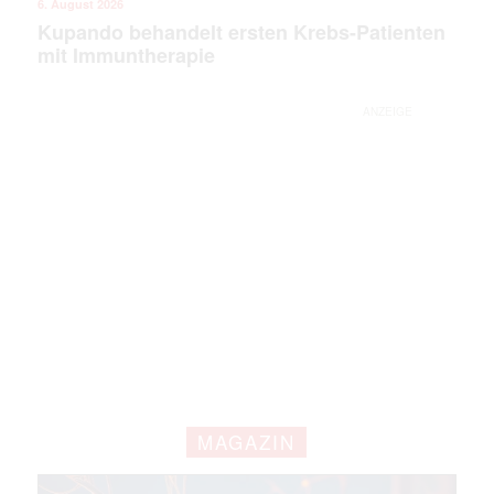
6. August 2026
Kupando behandelt ersten Krebs-Patienten
mit Immuntherapie
ANZEIGE
Mit dem |transkript-Newsletter
jede Woche aktuell informiert.
E-
Mail
(erforderlich)
MAGAZIN