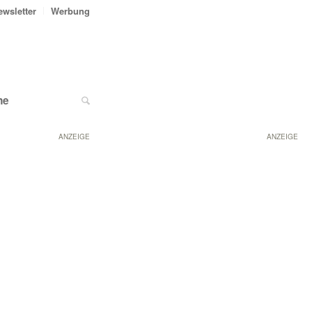
ewsletter
Werbung
ne
ANZEIGE
ANZEIGE