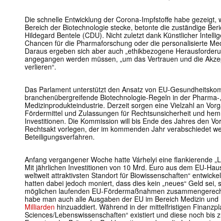
Die schnelle Entwicklung der Corona-Impfstoffe habe gezeigt, w
Bereich der Biotechnologie stecke, betonte die zuständige Beri
Hildegard Bentele (CDU). Nicht zuletzt dank Künstlicher Intell
Chancen für die Pharmaforschung oder die personalisierte Medi
Daraus ergeben sich aber auch „ethikbezogene Herausforderu
angegangen werden müssen, „um das Vertrauen und die Akzepta
verlieren“.
Das Parlament unterstützt den Ansatz von EU-Gesundheitskomm
branchenübergreifende Biotechnologie-Regeln in der Pharma-
Medizinprodukteindustrie. Derzeit sorgen eine Vielzahl an V
Fördermittel und Zulassungen für Rechtsunsicherheit und he
Investitionen. Die Kommission will bis Ende des Jahres den Vor
Rechtsakt vorlegen, der im kommenden Jahr verabschiedet werde
Beteiligungsverfahren.
Anfang vergangener Woche hatte Várhelyi eine flankierende „Lif
Mit jährlichen Investitionen von 10 Mrd. Euro aus dem EU-Hau
weltweit attraktivsten Standort für Biowissenschaften“ entwick
hatten dabei jedoch moniert, dass dies kein „neues“ Geld sei, 
möglichen laufenden EU-Fördermaßnahmen zusammengerechne
habe man auch alle Ausgaben der EU im Bereich Medizin und
Milliarden
hinzuaddiert. Während in der mittelfristigen Finanzpl
Sciences/Lebenswissenschaften“ existiert und diese noch bis z