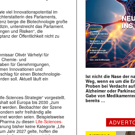
ie viel Innovationspotential im
chterstatterin des Parlaments,
igenz berge die Biotechnologie große
zin, unterstreicht das Parlament.
ngen und Risiken“, die
nz der Öffentlichkeit nicht zu
issar Olivér Várhelyi für
, Chemie- und
orgaben für Genehmigungen,
mmen Innovationen und
schlag für einen Biotechnologie-
Ist nicht die Nase der 
n soll. Aktuell läuft ein
Weg, wenn es um die E
Proben bei Verdacht au
Alzheimer oder Parkins
Gabe von Medikamenten
e-Sciences-Strategie“ vorgestellt.
bereits …
shalt soll Europa bis 2030 „zum
elt werden. Beobachter der Szene
sondern sehr freihändig alle
t worden seien. Beispielsweise
 Pharma zu diesen
Life-Sciences-
ADVERT
anung bisher keine Kategorie „Life
um Jahr 2027 gelte, hoffen die