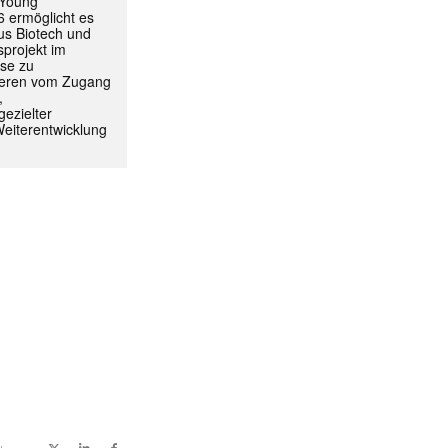
 Young
 ermöglicht es
aus Biotech und
projekt im
yse zu
itieren vom Zugang
,
ezielter
Weiterentwicklung