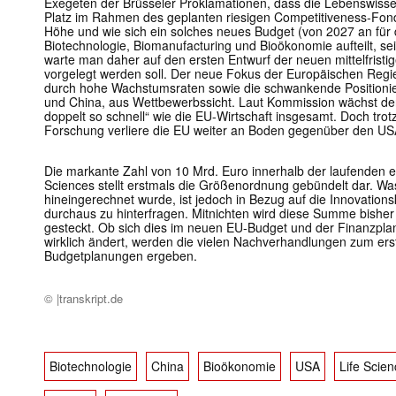
Exegeten der Brüsseler Proklamationen, dass die Lebenswisse
Platz im Rahmen des geplanten riesigen Competitiveness-Fond
Höhe und wie sich ein solches neues Budget (von 2027 an für 
Biotechnologie, Biomanufacturing und Bioökonomie aufteilt, sei
warte man daher auf den ersten Entwurf der neuen mittelfristi
vorgelegt werden soll. Der neue Fokus der Europäischen Regie
durch hohe Wachstumsraten sowie die schwankende Position
und China, aus Wettbewerbssicht. Laut Kommission wächst der
doppelt so schnell“ wie die EU-Wirtschaft insgesamt. Doch trotz
Forschung verliere die EU weiter an Boden gegenüber den US
Die markante Zahl von 10 Mrd. Euro innerhalb der laufenden e
Sciences stellt erstmals die Größenordnung gebündelt dar. W
hineingerechnet wurde, ist jedoch in Bezug auf die Innovations
durchaus zu hinterfragen. Mitnichten wird diese Summe bisher
gesteckt. Ob sich dies im neuen EU-Budget und der Finanzpl
wirklich ändert, werden die vielen Nachverhandlungen zum er
Budgetplanungen ergeben.
© |transkript.de
Biotechnologie
China
Bioökonomie
USA
Life Scie