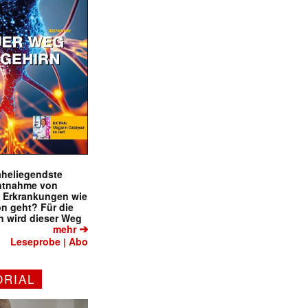
naheliegendste
ntnahme von
f Erkrankungen wie
on geht? Für die
✕
 wird dieser Weg
➔
mehr
Leseprobe
Abo
|
ORIAL