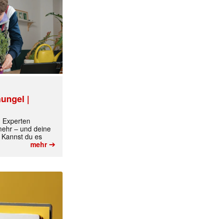
ungel |
m Experten
 mehr – und deine
 Kannst du es
➔
mehr