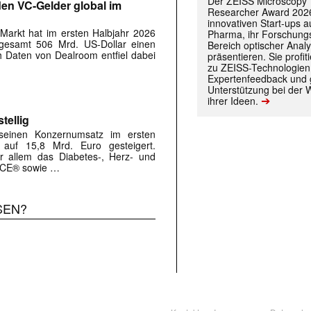
Der ZEISS Microscopy
rden VC-Gelder global im
Researcher Award 2026
innovativen Start-ups 
-Markt hat im ersten Halbjahr 2026
Pharma, ihr Forschungs
sgesamt 506 Mrd. US-Dollar einen
Bereich optischer Anal
 Daten von Dealroom entfiel dabei
präsentieren. Sie prof
zu ZEISS-Technologien
Expertenfeedback und g
Unterstützung bei der 
➔
ihrer Ideen.
tellig
 seinen Konzernumsatz im ersten
auf 15,8 Mrd. Euro gesteigert.
r allem das Diabetes-, Herz- und
NCE® sowie …
SEN?