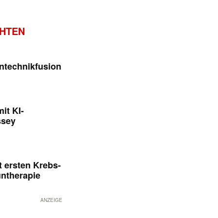
CHTEN
ntechnikfusion
it KI-
ssey
 ersten Krebs-
untherapie
ANZEIGE