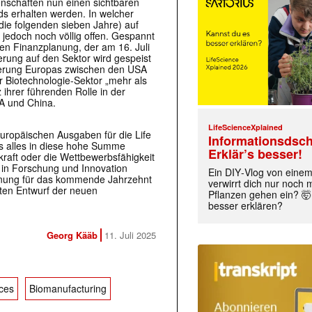
nschaften nun einen sichtbaren
s erhalten werden. In welcher
die folgenden sieben Jahre) auf
 jedoch noch völlig offen. Gespannt
gen Finanzplanung, der am 16. Juli
rung auf den Sektor wird gespeist
ierung Europas zwischen den USA
 Biotechnologie-Sektor „mehr als
 ihrer führenden Rolle in der
A und China.
LifeScienceXplained
uropäischen Ausgaben für die Life
Informationsdsch
as alles in diese hohe Summe
Erklär’s besser!
kraft oder die Wettbewerbsfähigkeit
 in Forschung und Innovation
Ein DIY‑Vlog von eine
anung für das kommende Jahrzehnt
verwirrt dich nur noch
sten Entwurf der neuen
Pflanzen gehen ein? 🤯
besser erklären?
Georg Kääb
11. Juli 2025
nces
Biomanufacturing