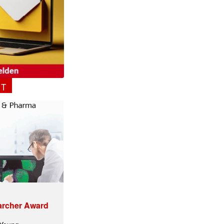
ormiert.
NT
archer Award