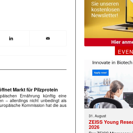
 |transkript-Newsletter jede Woche aktuell inf
EVE
)
fnet Markt für Pilzprotein
päischen Ernährung künftig eine
en – allerdings nicht unbedingt als
 Europäische Kommission hat die aus
31. August
ZEISS Young Rese
2026