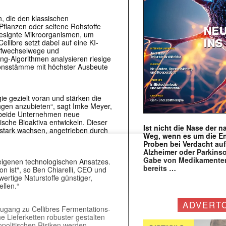
n, die den klassischen
 Pflanzen oder seltene Rohstoffe
designte Mikroorganismen, um
llibre setzt dabei auf eine KI-
offwechselwege und
ng-Algorithmen analysieren riesige
onsstämme mit höchster Ausbeute
gie gezielt voran und stärken die
gen anzubieten“, sagt Imke Meyer,
n beide Unternehmen neue
sche Bioaktiva entwickeln. Dieser
Ist nicht die Nase der 
stark wachsen, angetrieben durch
Weg, wenn es um die E
Proben bei Verdacht au
Alzheimer oder Parkins
Gabe von Medikamenten
s eigenen technologischen Ansatzes.
bereits …
on ist“, so Ben Chiarelli, CEO und
ertige Naturstoffe günstiger,
llen.“
ADVERT
Zugang zu Cellibres Fermentations-
 Lieferketten robuster gestalten
olitischen Risiken werden.