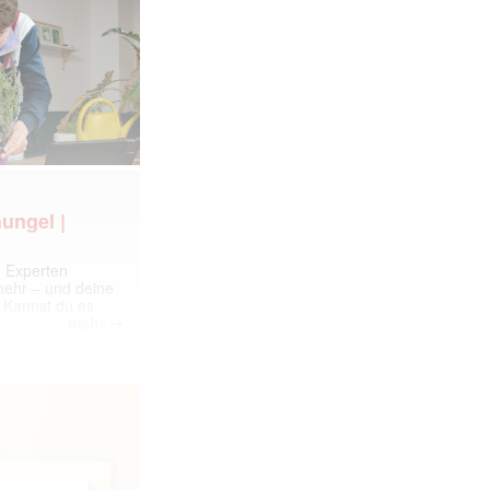
ungel |
m Experten
 mehr – und deine
 Kannst du es
➔
mehr