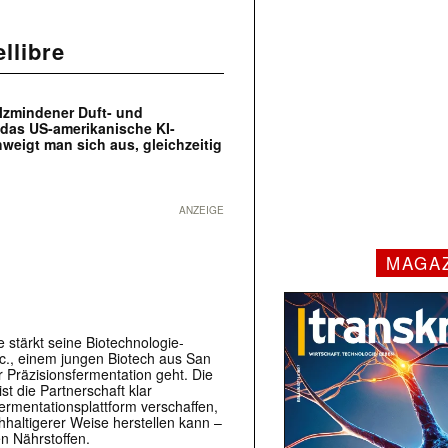
llibre
Holzmindener Duft- und
n das US-amerikanische KI-
hweigt man sich aus, gleichzeitig
ANZEIGE
MAGA
 stärkt seine Biotechnologie-
nc., einem jungen Biotech aus San
er Präzisionsfermentation geht. Die
t die Partnerschaft klar
Fermentationsplattform verschaffen,
chhaltigerer Weise herstellen kann –
en Nährstoffen.