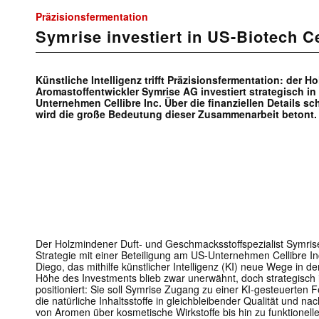
Präzisionsfermentation
Symrise investiert in US-Biotech Ce
Künstliche Intelligenz trifft Präzisionsfermentation: der 
Aromastoffentwickler Symrise AG investiert strategisch i
Unternehmen Cellibre Inc. Über die finanziellen Details sc
wird die große Bedeutung dieser Zusammenarbeit betont.
Der Holzmindener Duft- und Geschmacksstoffspezialist Symrise
Strategie mit einer Beteiligung am US-Unternehmen Cellibre I
Diego, das mithilfe künstlicher Intelligenz (KI) neue Wege in d
Höhe des Investments blieb zwar unerwähnt, doch strategisch is
positioniert: Sie soll Symrise Zugang zu einer KI-gesteuerten 
die natürliche Inhaltsstoffe in gleichbleibender Qualität und na
von Aromen über kosmetische Wirkstoffe bis hin zu funktionell