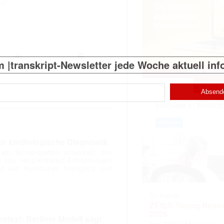
 |transkript-Newsletter jede Woche aktuell inf
EVE
)
ür kardiologische Diagnostik
in Sensorsystem entwickelt, das
 von Herz-Kreislauf-Erkrankungen
rt auf Künstlicher Intelligenz und
31. August
ZEISS Young Rese
2026
ontext: Berliner Modell sagt