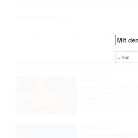
TEILEN SIE DIESE SEITE
Mit dem
E-
Mail
(erforderlich
DAS KÖNNTE SIE AUCH INTERESSIEREN
Medizin der Zukunft
Sensorsystem nutzt KI f
Am Fraunhofer IZM wurde e
Mediziner bei der Diagnose
unterstützen soll. Es basie
wertet medizinische …
Künstliche Intelligenz
KI lernt den zellulären K