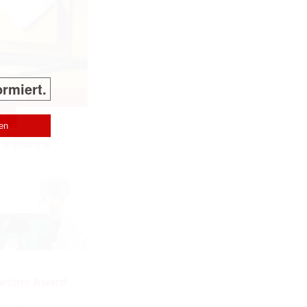
ormiert.
NT
archer Award