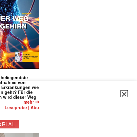
naheliegendste
✕
ntnahme von
f Erkrankungen wie
on geht? Für die
 wird dieser Weg
➔
mehr
Leseprobe
Abo
|
ORIAL