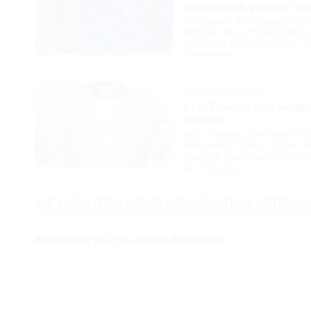
Genaktivität genauer vo
Ein neues Vorhersagemodell
Berliner Max-Planck-Instit
zellulären Kontext gelernt. 
Genaktivität …
Künstliche Intelligenz
KI in Pharma und Health
Können
KI in Pharma: Der Wille ist 
weitgehend. Eine Studie d
Branche zwar das Potenzial k
bei Führung, …
SIE MÖCHTEN KEINE INFORMATION VERPAS
Abonnieren Sie
hier
unseren Newsletter
© Knowbio GmbH