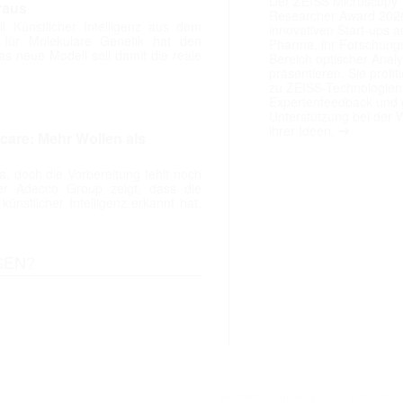
Der ZEISS Microscopy
raus
Researcher Award 2026
 Künstlicher Intelligenz aus dem
innovativen Start-ups 
ut für Molekulare Genetik hat den
Pharma, ihr Forschungs
Das neue Modell soll damit die reale
Bereich optischer Anal
präsentieren. Sie prof
zu ZEISS-Technologien
Expertenfeedback und g
Unterstützung bei der 
➔
ihrer Ideen.
care: Mehr Wollen als
da, doch die Vorbereitung fehlt noch
er Adecco Group zeigt, dass die
ünstlicher Intelligenz erkannt hat,
SEN?
Kontakt
Impressum
Datenschu