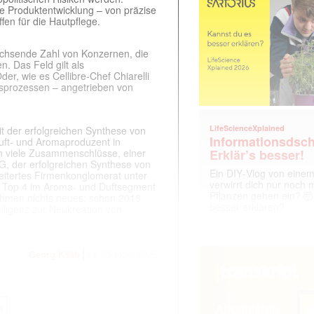
die Produktentwicklung – von präzise
en für die Hautpflege.
 wachsende Zahl von Konzernen, die
n. Das Feld gilt als
er, wie es Cellibre-Chef Chiarelli
ngsprozessen – angetrieben von
LifeScienceXplained
t der erfolgreichen Synthese von
Informationsdsch
uft- und Aromaproduzent in
Erklär’s besser!
h viele Zusammenschlüsse, einer
G, der erfolgreichen Synthese von
Ein DIY‑Vlog von eine
eitertes Firmenkonglomerat unter
verwirrt dich nur noch
n Top 4 im Aroma- und Duftsegment
Pflanzen gehen ein? 🤯
rnehmen nichts neues: schon 2018
besser erklären?
lligenz zur Neukreation von
Georg Kääb
24. Oktober 2025
a