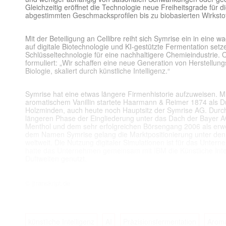
Gleichzeitig eröffnet die Technologie neue Freiheitsgrade für 
abgestimmten Geschmacksprofilen bis zu biobasierten Wirkstoff
Mit der Beteiligung an Cellibre reiht sich Symrise ein in eine
auf digitale Biotechnologie und KI-gestützte Fermentation setze
Schlüsseltechnologie für eine nachhaltigere Chemieindustrie. Od
formuliert: „Wir schaffen eine neue Generation von Herstellu
Biologie, skaliert durch künstliche Intelligenz.“
Symrise hat eine etwas längere Firmenhistorie aufzuweisen. Mi
aromatischem Vanillin startete Haarmann & Reimer 1874 als D
Holzminden, auch heute noch Hauptsitz der Symrise AG. Durc
längeren Phase der Eingliederung unter das Dach der Bayer A
Menthol und dem sehr erfolgreichen Börsengang 2006 als erw
dem Namen Symrise gelang die Marktpositionierung unter de
weltweit. Die Nutzung digitaler Simulationen ist für das Unte
hatte das Unternehmen gemeinsam mit IBM die Künstliche Inte
Duftwelten genutzt.
© |transkript.de
künstliche Intelligenz
AI
Präzisionsfermentation
Arom