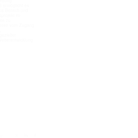
 Young
 ermöglicht es
aus Biotech und
projekt im
yse zu
itieren vom Zugang
,
ezielter
Weiterentwicklung
tz