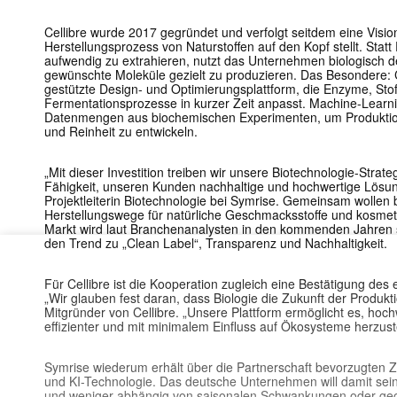
Cellibre wurde 2017 gegründet und verfolgt seitdem eine Visio
Herstellungsprozess von Naturstoffen auf den Kopf stellt. Statt
aufwendig zu extrahieren, nutzt das Unternehmen biologisch 
gewünschte Moleküle gezielt zu produzieren. Das Besondere: Ce
gestützte Design- und Optimierungsplattform, die Enzyme, St
Fermentationsprozesse in kurzer Zeit anpasst. Machine-Learni
Datenmengen aus biochemischen Experimenten, um Produkti
und Reinheit zu entwickeln.
„Mit dieser Investition treiben wir unsere Biotechnologie-Strate
Fähigkeit, unseren Kunden nachhaltige und hochwertige Lösun
Projektleiterin Biotechnologie bei Symrise. Gemeinsam wolle
Herstellungswege für natürliche Geschmacksstoffe und kosmeti
Markt wird laut Branchenanalysten in den kommenden Jahren 
den Trend zu „Clean Label“, Transparenz und Nachhaltigkeit.
Für Cellibre ist die Kooperation zugleich eine Bestätigung de
„Wir glauben fest daran, dass Biologie die Zukunft der Produkti
Mitgründer von Cellibre. „Unsere Plattform ermöglicht es, hochw
effizienter und mit minimalem Einfluss auf Ökosysteme herzuste
Symrise wiederum erhält über die Partnerschaft bevorzugten 
und KI-Technologie. Das deutsche Unternehmen will damit seine
und weniger abhängig von saisonalen Schwankungen oder geop