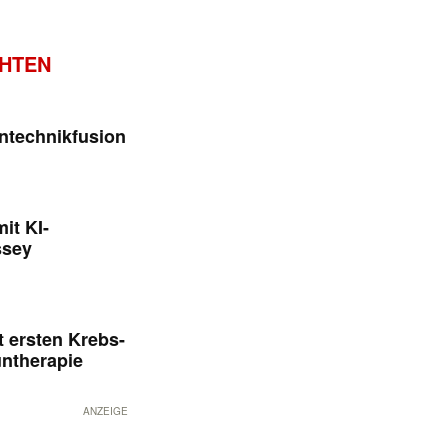
CHTEN
ntechnikfusion
it KI-
ssey
 ersten Krebs-
untherapie
ANZEIGE