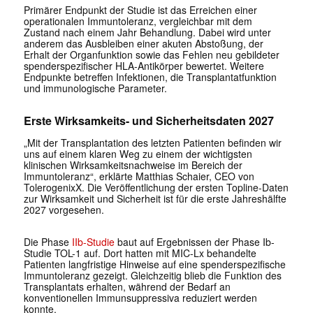
Primärer Endpunkt der Studie ist das Erreichen einer
operationalen Immuntoleranz, vergleichbar mit dem
Zustand nach einem Jahr Behandlung. Dabei wird unter
anderem das Ausbleiben einer akuten Abstoßung, der
Erhalt der Organfunktion sowie das Fehlen neu gebildeter
spenderspezifischer HLA-Antikörper bewertet. Weitere
Endpunkte betreffen Infektionen, die Transplantatfunktion
und immunologische Parameter.
Erste Wirksamkeits- und Sicherheitsdaten 2027
„Mit der Transplantation des letzten Patienten befinden wir
uns auf einem klaren Weg zu einem der wichtigsten
klinischen Wirksamkeitsnachweise im Bereich der
Immuntoleranz“, erklärte Matthias Schaier, CEO von
TolerogenixX. Die Veröffentlichung der ersten Topline-Daten
zur Wirksamkeit und Sicherheit ist für die erste Jahreshälfte
2027 vorgesehen.
Die Phase
IIb-Studie
baut auf Ergebnissen der Phase Ib-
Studie TOL-1 auf. Dort hatten mit MIC-Lx behandelte
Patienten langfristige Hinweise auf eine spenderspezifische
Immuntoleranz gezeigt. Gleichzeitig blieb die Funktion des
Transplantats erhalten, während der Bedarf an
konventionellen Immunsuppressiva reduziert werden
konnte.