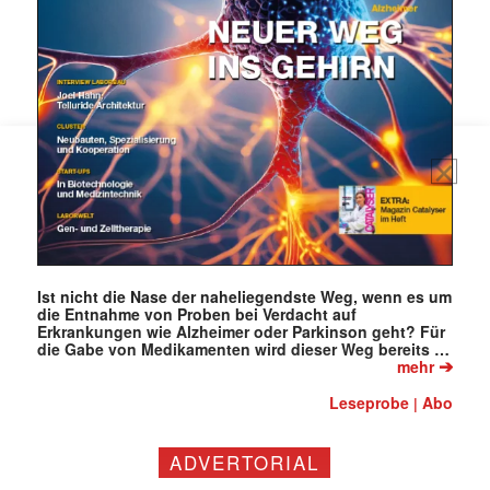
Mit dem |transkript-Newsletter
jede Woche aktuell informiert.
E-
Mail
(erforderlich)
Ist nicht die Nase der naheliegendste Weg, wenn es um
die Entnahme von Proben bei Verdacht auf
Erkrankungen wie Alzheimer oder Parkinson geht? Für
die Gabe von Medikamenten wird dieser Weg bereits …
➔
mehr
Leseprobe
Abo
|
ADVERTORIAL