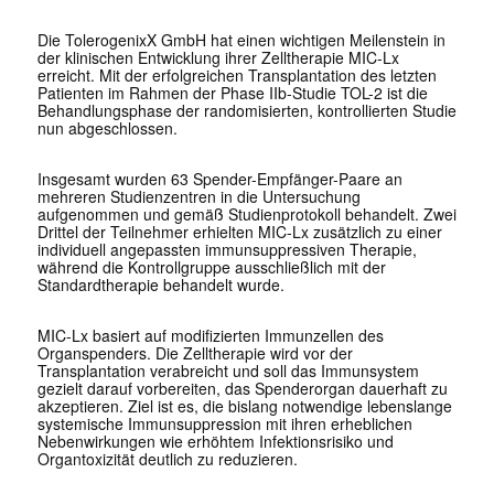
Die TolerogenixX GmbH hat einen wichtigen Meilenstein in
der klinischen Entwicklung ihrer Zelltherapie MIC-Lx
erreicht. Mit der erfolgreichen Transplantation des letzten
Patienten im Rahmen der Phase IIb-Studie TOL-2 ist die
Behandlungsphase der randomisierten, kontrollierten Studie
nun abgeschlossen.
Insgesamt wurden 63 Spender-Empfänger-Paare an
mehreren Studienzentren in die Untersuchung
aufgenommen und gemäß Studienprotokoll behandelt. Zwei
Drittel der Teilnehmer erhielten MIC-Lx zusätzlich zu einer
individuell angepassten immunsuppressiven Therapie,
während die Kontrollgruppe ausschließlich mit der
Standardtherapie behandelt wurde.
MIC-Lx basiert auf modifizierten Immunzellen des
Organspenders. Die Zelltherapie wird vor der
Transplantation verabreicht und soll das Immunsystem
gezielt darauf vorbereiten, das Spenderorgan dauerhaft zu
akzeptieren. Ziel ist es, die bislang notwendige lebenslange
systemische Immunsuppression mit ihren erheblichen
Nebenwirkungen wie erhöhtem Infektionsrisiko und
Organtoxizität deutlich zu reduzieren.