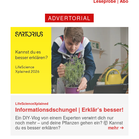
Leseprobe
Abo
|
ADVERTORIAL
LifeScienceXplained
Informationsdschungel | Erklär’s besser!
Ein DIY‑Vlog von einem Experten verwirrt dich nur
noch mehr – und deine Pflanzen gehen ein? 🤯 Kannst
➔
du es besser erklären?
mehr