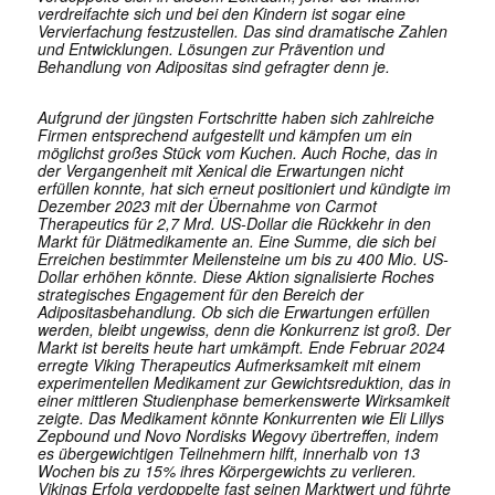
verdreifachte sich und bei den Kindern ist sogar eine
Vervierfachung festzustellen. Das sind dramatische Zahlen
und Entwicklungen. Lösungen zur Prävention und
Behandlung von Adipositas sind gefragter denn je.
Aufgrund der jüngsten Fortschritte haben sich zahlreiche
Firmen entsprechend aufgestellt und kämpfen um ein
möglichst großes Stück vom Kuchen. Auch Roche, das in
der Vergangenheit mit Xenical die Erwartungen nicht
erfüllen konnte, hat sich erneut positioniert und kündigte im
Dezember 2023 mit der Übernahme von Carmot
Therapeutics für 2,7 Mrd. US-Dollar die Rückkehr in den
Markt für Diätmedikamente an. Eine Summe, die sich bei
Erreichen bestimmter Meilensteine um bis zu 400 Mio. US-
Dollar erhöhen könnte. Diese Aktion signalisierte Roches
strategisches Engagement für den Bereich der
Adipositasbehandlung. Ob sich die Erwartungen erfüllen
werden, bleibt ungewiss, denn die Konkurrenz ist groß. Der
Markt ist bereits heute hart umkämpft. Ende Februar 2024
erregte Viking Therapeutics Aufmerksamkeit mit einem
experimentellen Medikament zur Gewichtsreduktion, das in
einer mittleren Studienphase bemerkenswerte Wirksamkeit
zeigte. Das Medikament könnte Konkurrenten wie Eli Lillys
Zepbound und Novo Nordisks Wegovy übertreffen, indem
es übergewichtigen Teilnehmern hilft, innerhalb von 13
Wochen bis zu 15% ihres Körpergewichts zu verlieren.
Vikings Erfolg verdoppelte fast seinen Marktwert und führte