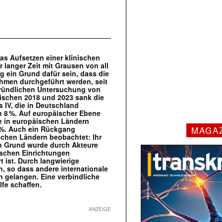
s Aufsetzen einer klinischen
 langer Zeit mit Grausen von all
 ein Grund dafür sein, dass die
ehmen durchgeführt werden, seit
gründlichen Untersuchung von
ischen 2018 und 2023 sank die
s IV, die in Deutschland
n 8 %. Auf europäischer Ebene
die in europäischen Ländern
2 %. Auch ein Rückgang
MAGA
schen Ländern beobachtet: Ihr
in Grund wurde durch Akteure
ischen Einrichtungen
 ist. Durch langwierige
n, so dass andere internationale
 gelangen. Eine verbindliche
fe schaffen.
ANZEIGE