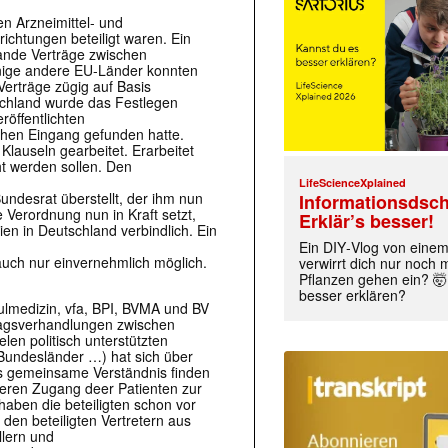
en Arzneimittel- und
ichtungen beteiligt waren. Ein
lande Verträge zwischen
nige andere EU-Länder konnten
Verträge zügig auf Basis
schland wurde das Festlegen
röffentlichten
ehen Eingang gefunden hatte.
lauseln gearbeitet. Erarbeitet
t werden sollen. Den
LifeScienceXplained
esrat überstellt, der ihm nun
Informationsdsch
Verordnung nun in Kraft setzt,
Erklär’s besser!
dien in Deutschland verbindlich. Ein
Ein DIY‑Vlog von eine
auch nur einvernehmlich möglich.
verwirrt dich nur noch
Pflanzen gehen ein? 🤯
besser erklären?
lmedizin, vfa, BPI, BVMA und BV
tragsverhandlungen zwischen
len politisch unterstützten
Bundesländer …) hat sich über
as gemeinsame Verständnis finden
leren Zugang deer Patienten zur
haben die beteiligten schon vor
den beteiligten Vertretern aus
llern und