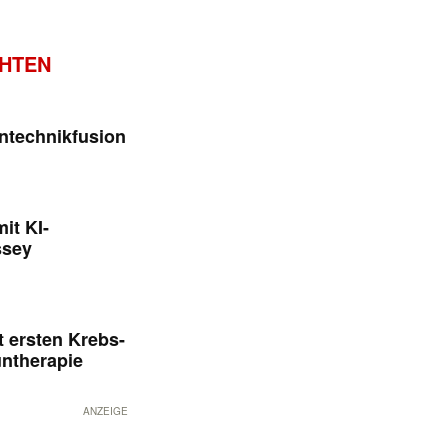
CHTEN
ntechnikfusion
it KI-
ssey
 ersten Krebs-
untherapie
ANZEIGE