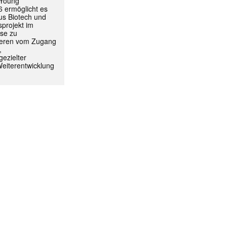
 Young
 ermöglicht es
aus Biotech und
projekt im
yse zu
itieren vom Zugang
ormiert.
,
ezielter
Weiterentwicklung