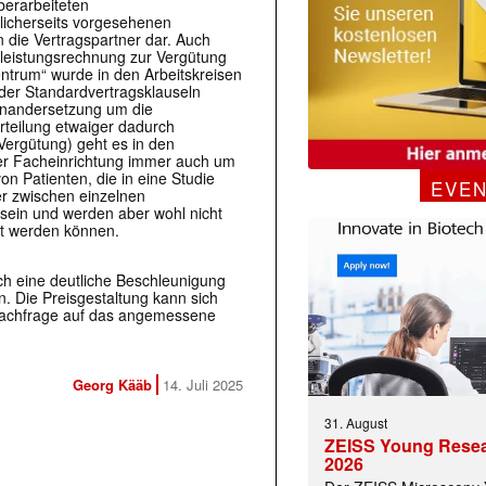
berarbeiteten
tlicherseits vorgesehenen
 die Vertragspartner dar. Auch
eistungsrechnung zur Vergütung
zentrum“ wurde in den Arbeitskreisen
 der Standardvertragsklauseln
inandersetzung um die
rteilung etwaiger dadurch
 Vergütung) geht es in den
her Facheinrichtung immer auch um
n Patienten, die in eine Studie
EVE
r zwischen einzelnen
sein und werden aber wohl nicht
t werden können.
och eine deutliche Beschleunigung
. Die Preisgestaltung kann sich
Nachfrage auf das angemessene
Georg Kääb
14. Juli 2025
31. August
ZEISS Young Rese
2026