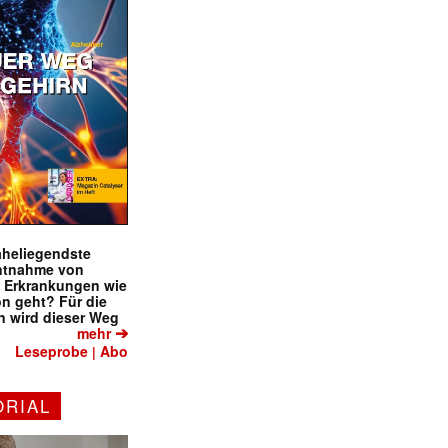
naheliegendste
ntnahme von
f Erkrankungen wie
on geht? Für die
 wird dieser Weg
➔
mehr
Leseprobe
Abo
|
ORIAL