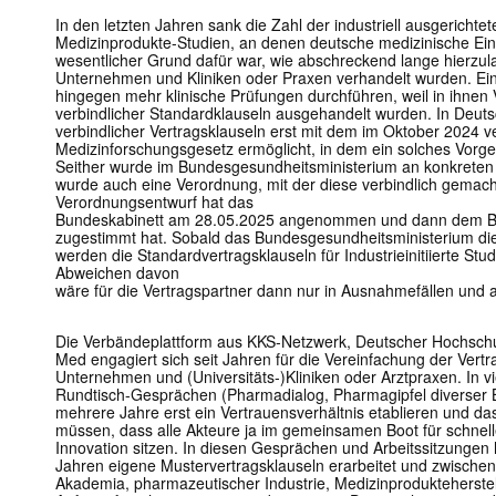
In den letzten Jahren sank die Zahl der industriell ausgerichtet
Medizinprodukte-Studien, an denen deutsche medizinische Einr
wesentlicher Grund dafür war, wie abschreckend lange hierzu
Unternehmen und Kliniken oder Praxen verhandelt wurden. Ei
hingegen mehr klinische Prüfungen durchführen, weil in ihnen 
verbindlicher Standardklauseln ausgehandelt wurden. In Deut
verbindlicher Vertragsklauseln erst mit dem im Oktober 2024 ve
Medizinforschungsgesetz ermöglicht, in dem ein solches Vorg
Seither wurde im Bundesgesundheitsministerium an konkreten K
wurde auch eine Verordnung, mit der diese verbindlich gemach
Verordnungsentwurf hat das
Bundeskabinett am 28.05.2025 angenommen und dann dem Bund
zugestimmt hat. Sobald das Bundesgesundheitsministerium die 
werden die Standardvertragsklauseln für Industrieinitiierte Stu
Abweichen davon
wäre für die Vertragspartner dann nur in Ausnahmefällen und 
Die Verbändeplattform aus KKS-Netzwerk, Deutscher Hochschu
Med engagiert sich seit Jahren für die Vereinfachung der Ver
Unternehmen und (Universitäts-)Kliniken oder Arztpraxen. In vie
Rundtisch-Gesprächen (Pharmadialog, Pharmagipfel diverser 
mehrere Jahre erst ein Vertrauensverhältnis etablieren und d
müssen, dass alle Akteure ja im gemeinsamen Boot für schnel
Innovation sitzen. In diesen Gesprächen und Arbeitssitzungen 
Jahren eigene Mustervertragsklauseln erarbeitet und zwischen 
Akademia, pharmazeutischer Industrie, Medizinprodukteherste