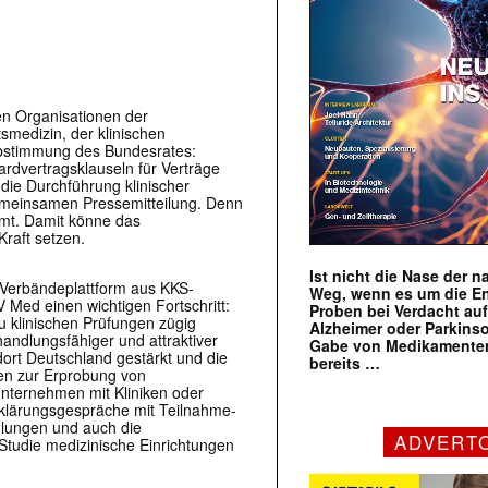
en Organisationen der
tsmedizin, der klinischen
 Abstimmung des Bundesrates:
rdvertragsklauseln für Verträge
ie Durchführung klinischer
gemeinsamen Pressemitteilung. Denn
mt. Damit könne das
raft setzen.
Ist nicht die Nase der 
 Verbändeplattform aus KKS-
Weg, wenn es um die E
Med einen wichtigen Fortschritt:
Proben bei Verdacht au
 klinischen Prüfungen zügig
Alzheimer oder Parkins
andlungsfähiger und attraktiver
Gabe von Medikamenten
ort Deutschland gestärkt und die
bereits …
ien zur Erprobung von
nternehmen mit Kliniken oder
fklärungsgespräche mit Teilnahme-
lungen und auch die
ADVERT
 Studie medizinische Einrichtungen