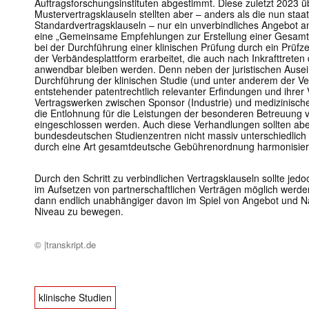
Auftragsforschungsinstituten abgestimmt. Diese zuletzt 2023 ü
Mustervertragsklauseln stellten aber – anders als die nun staa
Standardvertragsklauseln – nur ein unverbindliches Angebot an
eine „Gemeinsame Empfehlungen zur Erstellung einer Gesamtl
bei der Durchführung einer klinischen Prüfung durch ein Prüf
der Verbändesplattform erarbeitet, die auch nach Inkrafttreten
anwendbar bleiben werden. Denn neben der juristischen Ause
Durchführung der klinischen Studie (und unter anderem der Ve
entstehender patentrechtlich relevanter Erfindungen und ihrer
Vertragswerken zwischen Sponsor (Industrie) und medizinisc
die Entlohnung für die Leistungen der besonderen Betreuung vo
eingeschlossen werden. Auch diese Verhandlungen sollten abe
bundesdeutschen Studienzentren nicht massiv unterschiedlich 
durch eine Art gesamtdeutsche Gebührenordnung harmonisier
Durch den Schritt zu verbindlichen Vertragsklauseln sollte jed
im Aufsetzen von partnerschaftlichen Verträgen möglich werden
dann endlich unabhängiger davon im Spiel von Angebot und 
Niveau zu bewegen.
© |transkript.de
klinische Studien