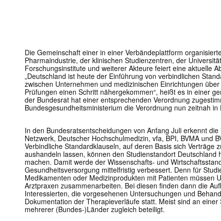
Die Gemeinschaft einer in einer Verbändeplattform organisiert
Pharmaindustrie, der klinischen Studienzentren, der Universitä
Forschungsinstitute und weiterer Akteure feiert eine aktuelle
„Deutschland ist heute der Einführung von verbindlichen Standa
zwischen Unternehmen und medizinischen Einrichtungen über d
Prüfungen einen Schritt nähergekommen“, heißt es in einer 
der Bundesrat hat einer entsprechenden Verordnung zugestim
Bundesgesundheitsministerium die Verordnung nun zeitnah in K
In den Bundesratsentscheidungen von Anfang Juli erkennt die
Netzwerk, Deutscher Hochschulmedizin, vfa, BPI, BVMA und BV 
Verbindliche Standardklauseln, auf deren Basis sich Verträge zu
aushandeln lassen, können den Studienstandort Deutschland h
machen. Damit werde der Wissenschafts- und Wirtschaftsstand
Gesundheitsversorgung mittelfristig verbessert. Denn für Stud
Medikamenten oder Medizinprodukten mit Patienten müssen U
Arztpraxen zusammenarbeiten. Bei diesen finden dann die Au
Interessierten, die vorgesehenen Untersuchungen und Behand
Dokumentation der Therapieverläufe statt. Meist sind an einer
mehrerer (Bundes-)Länder zugleich beteiligt.