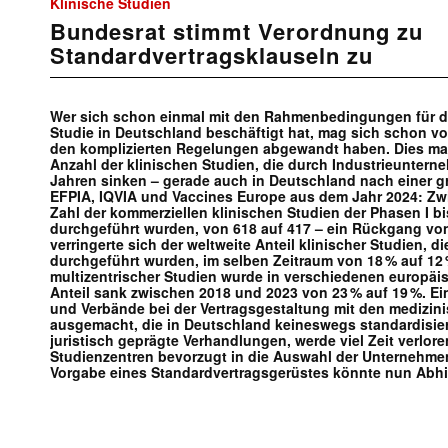
Klinische Studien
Bundesrat stimmt Verordnung zu
Standardvertragsklauseln zu
Wer sich schon einmal mit den Rahmenbedingungen für da
Studie in Deutschland beschäftigt hat, mag sich schon vor
den komplizierten Regelungen abgewandt haben. Dies mag
Anzahl der klinischen Studien, die durch Industrieuntern
Jahren sinken – gerade auch in Deutschland nach einer 
EFPIA, IQVIA und Vaccines Europe aus dem Jahr 2024: Zw
Zahl der kommerziellen klinischen Studien der Phasen I bi
durchgeführt wurden, von 618 auf 417 – ein Rückgang vo
verringerte sich der weltweite Anteil klinischer Studien, 
durchgeführt wurden, im selben Zeitraum von 18 % auf 1
multizentrischer Studien wurde in verschiedenen europäi
Anteil sank zwischen 2018 und 2023 von 23 % auf 19 %. E
und Verbände bei der Vertragsgestaltung mit den medizin
ausgemacht, die in Deutschland keineswegs standardisiert
juristisch geprägte Verhandlungen, werde viel Zeit verlore
Studienzentren bevorzugt in die Auswahl der Unternehmen
Vorgabe eines Standardvertragsgerüstes könnte nun Abhil