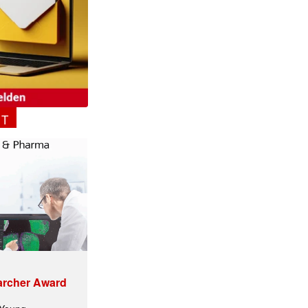
NT
archer Award