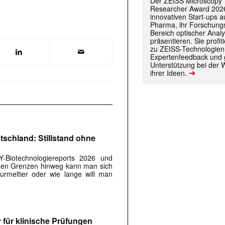
Der ZEISS Microscopy
Researcher Award 2026
innovativen Start-ups 
Pharma, ihr Forschungs
Bereich optischer Anal
präsentieren. Sie prof
 |transkript-Newsletter jede Woche aktuell inf
zu ZEISS-Technologien
Expertenfeedback und g
Unterstützung bei der 
➔
ihrer Ideen.
)
tschland: Stillstand ohne
Y-Biotechnologiereports 2026 und
chen Grenzen hinweg kann man sich
urmeltier oder wie lange will man
 für klinische Prüfungen