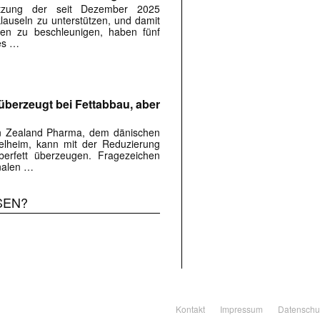
tzung der seit Dezember 2025
lauseln zu unterstützen, und damit
ien zu beschleunigen, haben fünf
es …
überzeugt bei Fettabbau, aber
on Zealand Pharma, dem dänischen
elheim, kann mit der Reduzierung
erfett überzeugen. Fragezeichen
inalen …
SEN?
Kontakt
Impressum
Datenschu