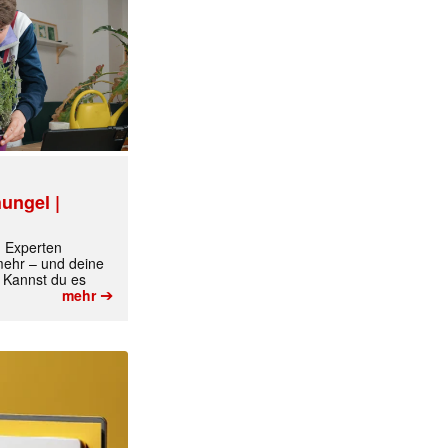
✕
ungel |
m Experten
 mehr – und deine
 Kannst du es
➔
mehr