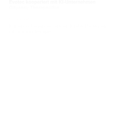
Evotec kooperiert mit KI-Unternehmen
Odyssey Therapeutics
6. August 2026
Kupando behandelt ersten Krebs-Patienten
mit Immuntherapie
ANZEIGE