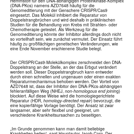
Hemmstoff für den DNA-abhängigen Proteinkinase-Komplex
(DNA-PKcs) namens AZD7648 häufig für die
Genomeditierung mit der Genschere CRISPR/Cas9
eingesetzt. Das Molekül inhibiert die Reparatur von
Doppelstrangbrüchen und wird deshalb in präklinischen
Studien für die Behandlung von Krebs mit Strahlen- oder
Chemotherapie getestet. Als Werkzeug für die
Genomeditierung könnte der Inhibitor allerdings doch nicht
so vorteilhaft sein, wie zunächst vermutet. Der Einsatz führt
häufig zu großflächigen genetischen Veränderungen, wie
eine Ende November erschienene Studie belegt.
Der CRISPR/Cas9-Molekülkomplex zerschneidet den DNA-
Doppelstrang an der Stelle, an der das Erbgut verändert
werden soll. Dieser Doppelstrangbruch kann entweder
durch einen schnellen und ungenauen oder einen exakten
Reparaturmechanismus behoben werden. Der Vorteil von
AZD7648 ist, dass der Inhibitor den DNA-PKcs-abhängigen
fehleranfälligen Weg (NHEJ,
non-homologous end joinin
g)
blockiert. Auf diese Weise wird die homologiegerichtete
Reparatur (HDR,
homology-directed repair
) bevorzugt, die
eine kopierfähige Vorlage benötigt. Der Ansatz ist zwar
langsamer, aber sehr flexibel und geeignet, um
verschiedene Krankheitsursachen zu beseitigen.
„Im Grunde genommen kann man damit beliebige
Krankheiten heilen“, sagt Hauptautor Jacob Corn. Der