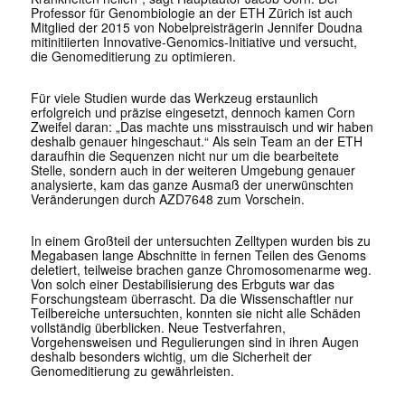
Professor für Genombiologie an der ETH Zürich ist auch
Mitglied der 2015 von Nobelpreisträgerin Jennifer Doudna
mitinitiierten Innovative-Genomics-Initiative und versucht,
die Genomeditierung zu optimieren.
Für viele Studien wurde das Werkzeug erstaunlich
erfolgreich und präzise eingesetzt, dennoch kamen Corn
Zweifel daran: „Das machte uns misstrauisch und wir haben
deshalb genauer hingeschaut.“ Als sein Team an der ETH
daraufhin die Sequenzen nicht nur um die bearbeitete
Stelle, sondern auch in der weiteren Umgebung genauer
analysierte, kam das ganze Ausmaß der unerwünschten
Veränderungen durch AZD7648 zum Vorschein.
In einem Großteil der untersuchten Zelltypen wurden bis zu
Megabasen lange Abschnitte in fernen Teilen des Genoms
deletiert, teilweise brachen ganze Chromosomenarme weg.
Von solch einer Destabilisierung des Erbguts war das
Forschungsteam überrascht. Da die Wissenschaftler nur
Teilbereiche untersuchten, konnten sie nicht alle Schäden
vollständig überblicken. Neue Testverfahren,
Vorgehensweisen und Regulierungen sind in ihren Augen
deshalb besonders wichtig, um die Sicherheit der
Genomeditierung zu gewährleisten.