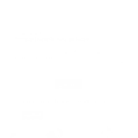
Krebsforschung
Immuntherapie neu gedacht
CARTemis Therapeutics entwickelt eine neuartige CAR
T-Zelltherapie gegen CXCR5. Der Ansatz adressiert
gleichzeitig Tumorzellen und ihre unterstützende
➔
Mikroumgebung und soll so Rückfälle bei …
mehr
EVENT