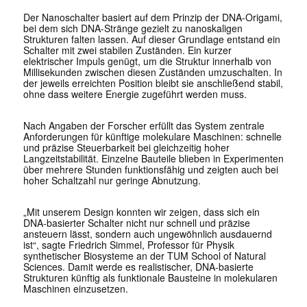
Der Nanoschalter basiert auf dem Prinzip der
DNA-Origami
,
bei dem sich DNA-Stränge gezielt zu nanoskaligen
Strukturen falten lassen. Auf dieser Grundlage entstand ein
Schalter mit zwei stabilen Zuständen. Ein kurzer
elektrischer Impuls genügt, um die Struktur innerhalb von
Millisekunden zwischen diesen Zuständen umzuschalten. In
der jeweils erreichten Position bleibt sie anschließend stabil,
ohne dass weitere Energie zugeführt werden muss.
Nach Angaben der Forscher erfüllt das System zentrale
Anforderungen für künftige molekulare Maschinen: schnelle
und präzise Steuerbarkeit bei gleichzeitig hoher
Langzeitstabilität. Einzelne Bauteile blieben in Experimenten
über mehrere Stunden funktionsfähig und zeigten auch bei
hoher Schaltzahl nur geringe Abnutzung.
„Mit unserem Design konnten wir zeigen, dass sich ein
DNA-basierter Schalter nicht nur schnell und präzise
ansteuern lässt, sondern auch ungewöhnlich ausdauernd
ist“, sagte
Friedrich Simmel, Professor für Physik
synthetischer Biosysteme an der TUM School of Natural
Sciences
. Damit werde es realistischer, DNA-basierte
Strukturen künftig als funktionale Bausteine in molekularen
Maschinen einzusetzen.