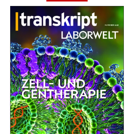
Mit dem |transkript-Newsletter
jede Woche aktuell informiert.
E-
Mail
(erforderlich)