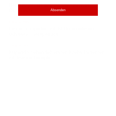
Herzklappe: Medizintechnikfusion in
Österreich
6. August 2026
Evotec kooperiert mit KI-Unternehmen
Odyssey Therapeutics
6. August 2026
Kupando behandelt ersten Krebs-Patienten
mit Immuntherapie
ANZEIGE