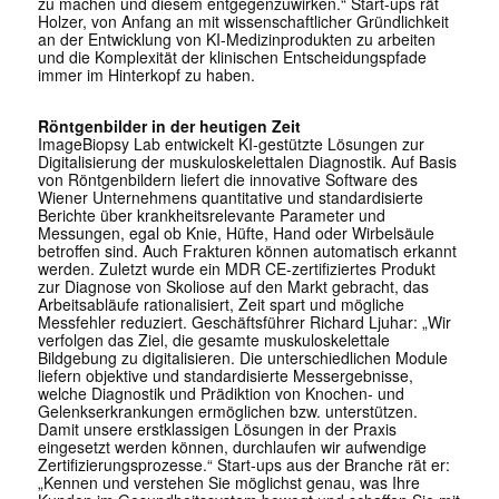
zu machen und diesem entgegenzuwirken.“ Start-ups rät
Holzer, von Anfang an mit wissenschaftlicher Gründlichkeit
an der Entwicklung von KI-Medizinprodukten zu arbeiten
und die Komplexität der klinischen Entscheidungspfade
immer im Hinterkopf zu haben.
Röntgenbilder in der heutigen Zeit
ImageBiopsy Lab entwickelt KI-gestützte Lösungen zur
Digitalisierung der muskuloskelettalen Diagnostik. Auf Basis
von Röntgenbildern liefert die innovative Software des
Wiener Unternehmens quantitative und standardisierte
Berichte über krankheitsrelevante Parameter und
Messungen, egal ob Knie, Hüfte, Hand oder Wirbelsäule
betroffen sind. Auch Frakturen können automatisch erkannt
werden. Zuletzt wurde ein MDR CE-zertifiziertes Produkt
zur Diagnose von Skoliose auf den Markt gebracht, das
Arbeitsabläufe rationalisiert, Zeit spart und mögliche
Messfehler reduziert. Geschäftsführer Richard Ljuhar: „Wir
verfolgen das Ziel, die gesamte muskuloskelettale
Bildgebung zu digitalisieren. Die unterschiedlichen Module
liefern objektive und standardisierte Messergebnisse,
welche Diagnostik und Prädiktion von Knochen- und
Gelenkserkrankungen ermöglichen bzw. unterstützen.
Damit unsere erstklassigen Lösungen in der Praxis
eingesetzt werden können, durchlaufen wir aufwendige
Zertifizierungsprozesse.“ Start-ups aus der Branche rät er:
„Kennen und verstehen Sie möglichst genau, was Ihre