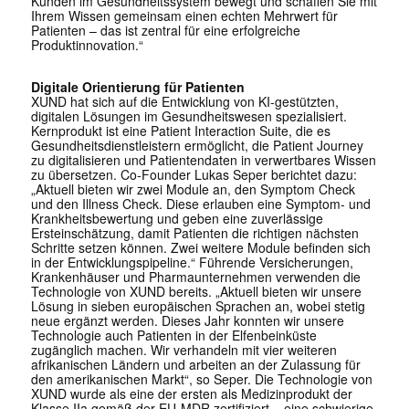
Kunden im Gesundheitssystem bewegt und schaffen Sie mit
Ihrem Wissen gemeinsam einen echten Mehrwert für
Patienten – das ist zentral für eine erfolgreiche
Produktinnovation.“
Digitale Orientierung für Patienten
XUND hat sich auf die Entwicklung von KI-gestützten,
digitalen Lösungen im Gesundheitswesen spezialisiert.
Kernprodukt ist eine Patient Interaction Suite, die es
Gesundheitsdienstleistern ermöglicht, die Patient Journey
zu digitalisieren und Patientendaten in verwertbares Wissen
zu übersetzen. Co-Founder Lukas Seper berichtet dazu:
„Aktuell bieten wir zwei Module an, den Symptom Check
und den Illness Check. Diese erlauben eine Symptom- und
Krankheitsbewertung und geben eine zuverlässige
Ersteinschätzung, damit Patienten die richtigen nächsten
Schritte setzen können. Zwei weitere Module befinden sich
in der Entwicklungspipeline.“ Führende Versicherungen,
Krankenhäuser und Pharmaunternehmen verwenden die
Technologie von XUND bereits. „Aktuell bieten wir unsere
Lösung in sieben europäischen Sprachen an, wobei stetig
neue ergänzt werden. Dieses Jahr konnten wir unsere
Technologie auch Patienten in der Elfenbeinküste
zugänglich machen. Wir verhandeln mit vier weiteren
afrikanischen Ländern und arbeiten an der Zulassung für
den amerikanischen Markt“, so Seper. Die Technologie von
XUND wurde als eine der ersten als Medizinprodukt der
Klasse IIa gemäß der EU-MDR zertifiziert – eine schwierige