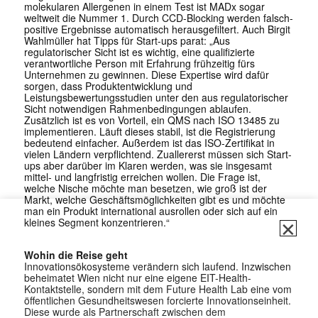
molekularen Allergenen in einem Test ist MADx sogar
weltweit die Nummer 1. Durch CCD-Blocking werden falsch-
positive Ergebnisse automatisch herausgefiltert. Auch Birgit
Wahlmüller hat Tipps für Start-ups parat: „Aus
regulatorischer Sicht ist es wichtig, eine qualifizierte
verantwortliche Person mit Erfahrung frühzeitig fürs
Unternehmen zu gewinnen. Diese Expertise wird dafür
sorgen, dass Produktentwicklung und
Leistungsbewertungsstudien unter den aus regulatorischer
Sicht notwendigen Rahmenbedingungen ablaufen.
Zusätzlich ist es von Vorteil, ein QMS nach ISO 13485 zu
implementieren. Läuft dieses stabil, ist die Registrierung
bedeutend einfacher. Außerdem ist das ISO-Zertifikat in
vielen Ländern verpflichtend. Zuallererst müssen sich Start-
ups aber darüber im Klaren werden, was sie insgesamt
mittel- und langfristig erreichen wollen. Die Frage ist,
welche Nische möchte man besetzen, wie groß ist der
Markt, welche Geschäftsmöglichkeiten gibt es und möchte
man ein Produkt international ausrollen oder sich auf ein
✕
kleines Segment konzentrieren.“
Wohin die Reise geht
Innovationsökosysteme verändern sich laufend. Inzwischen
beheimatet Wien nicht nur eine eigene EIT-Health-
Kontaktstelle, sondern mit dem Future Health Lab eine vom
öffentlichen Gesundheitswesen forcierte Innovationseinheit.
Diese wurde als Partnerschaft zwischen dem