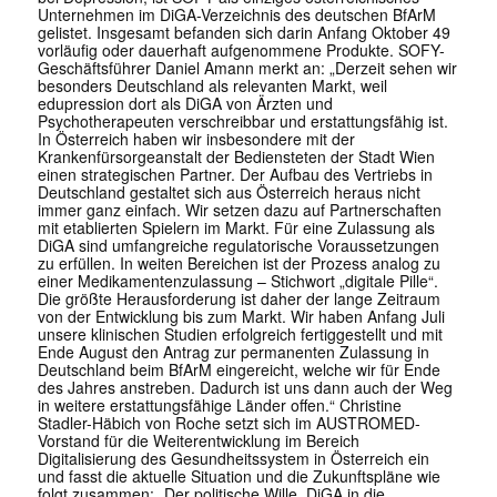
Unternehmen im DiGA-Verzeichnis des deutschen BfArM
gelistet. Insgesamt befanden sich darin Anfang Oktober 49
vorläufig oder dauerhaft aufgenommene Produkte. SOFY-
Geschäftsführer Daniel Amann merkt an: „Derzeit sehen wir
besonders Deutschland als relevanten Markt, weil
edupression dort als DiGA von Ärzten und
Psychotherapeuten verschreibbar und erstattungsfähig ist.
In Österreich haben wir insbesondere mit der
Krankenfürsorgeanstalt der Bediensteten der Stadt Wien
einen strategischen Partner. Der Aufbau des Vertriebs in
Deutschland gestaltet sich aus Österreich heraus nicht
immer ganz einfach. Wir setzen dazu auf Partnerschaften
mit etablierten Spielern im Markt. Für eine Zulassung als
DiGA sind umfangreiche regulatorische Voraussetzungen
zu erfüllen. In weiten Bereichen ist der Prozess analog zu
einer Medikamentenzulassung – Stichwort „digitale Pille“.
Die größte Herausforderung ist daher der lange Zeitraum
von der Entwicklung bis zum Markt. Wir haben Anfang Juli
unsere klinischen Studien erfolgreich fertiggestellt und mit
Ende August den Antrag zur permanenten Zulassung in
Deutschland beim BfArM eingereicht, welche wir für Ende
des Jahres anstreben. Dadurch ist uns dann auch der Weg
in weitere erstattungsfähige Länder offen.“ Christine
Stadler-Häbich von Roche setzt sich im AUSTROMED-
Vorstand für die Weiterentwicklung im Bereich
Digitalisierung des Gesundheitssystem in Österreich ein
und fasst die aktuelle Situation und die Zukunftspläne wie
folgt zusammen: „Der politische Wille, DiGA in die