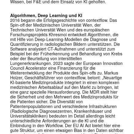
Wissen, bei F&E und dem Einsatz von KI geholfen.
Algorithmen, Deep Learning und KI
2016 begann die Erfolgsgeschichte von contextflow. Das
Spin-off der Medizinischen Universität Wien, der
Technischen Universität Wien und des europäischen
Forschungsprojekts Khresmoi entwickelt Algorithmen, die
mit Hilfe von Deep-Learning-Modellen die Diagnose und
Quantifizierung in radiologischen Bildern unterstützen. Die
Software analysiert CT-Aufnahmen und unterstützt zum
Beispiel bei der Früherkennung und Behandlung von Krebs
oder der Beurteilung von interstitiellen
Lungenerkrankungen. 2023 sagte der European Innovation
Council Accelerator eine Finanzierung für die
Weiterentwicklung der Produkte des Spin-offs zu. Markus
Holzer, Geschäftsführer von contextflow, betont: „Neuartige
KI-basierte Medizinprodukte integriert in einen komplexen
medizinischen Arbeitsablauf auf den Markt zu bringen, ist
eine ganz spezielle Herausforderung. Die MDR stellt hier
die Sicherheit und den Mehrwert des Medizinprodukts für
die Patienten sicher. Die Diversität von
Patientenpopulationen und verschiedene Infrastrukturen
(Radiologische Diagnosezentren, Krankenhäuser und
Universitätskliniken) bedeuten im Detail allerdings leicht
unterschiedliche Anforderungen an die KI und die
Einbindung in den Workflow. Der EU AI Act bietet hier eine
gute Struktur, um einen etwaigen Bias in den Daten sichtbar