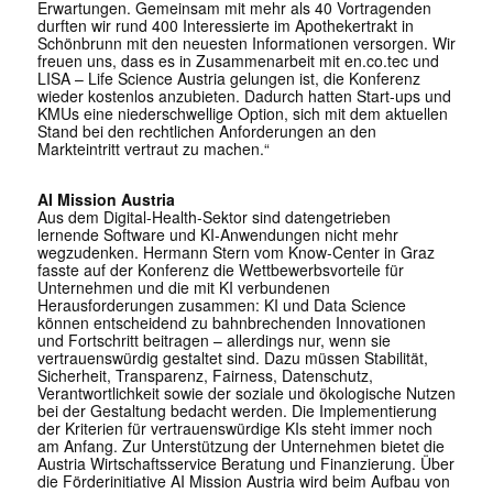
Erwartungen. Gemeinsam mit mehr als 40 Vortragenden
durften wir rund 400 Interessierte im Apothekertrakt in
Schönbrunn mit den neuesten Informationen versorgen. Wir
freuen uns, dass es in Zusammenarbeit mit en.co.tec und
LISA – Life Science Austria gelungen ist, die Konferenz
wieder kostenlos anzubieten. Dadurch hatten Start-ups und
KMUs eine niederschwellige Option, sich mit dem aktuellen
Stand bei den rechtlichen Anforderungen an den
Markteintritt vertraut zu machen.“
AI Mission Austria
Aus dem Digital-Health-Sektor sind datengetrieben
lernende Software und KI-Anwendungen nicht mehr
wegzudenken. Hermann Stern vom Know-Center in Graz
fasste auf der Konferenz die Wettbewerbsvorteile für
Unternehmen und die mit KI verbundenen
Herausforderungen zusammen: KI und Data Science
können entscheidend zu bahnbrechenden Innovationen
und Fortschritt beitragen – allerdings nur, wenn sie
vertrauenswürdig gestaltet sind. Dazu müssen Stabilität,
Sicherheit, Transparenz, Fairness, Datenschutz,
Verantwortlichkeit sowie der soziale und ökologische Nutzen
bei der Gestaltung bedacht werden. Die Implementierung
der Kriterien für vertrauenswürdige KIs steht immer noch
am Anfang. Zur Unterstützung der Unternehmen bietet die
Austria Wirtschaftsservice Beratung und Finanzierung. Über
die Förderinitiative AI Mission Austria wird beim Aufbau von