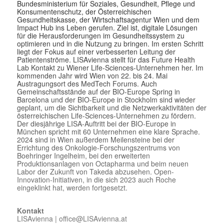
Bundesministerium für Soziales, Gesundheit, Pflege und
Konsumentenschutz, der Österreichischen
Gesundheitskasse, der Wirtschaftsagentur Wien und dem
Impact Hub ins Leben gerufen. Ziel ist, digitale Lösungen
für die Herausforderungen im Gesundheitssystem zu
optimieren und in die Nutzung zu bringen. Im ersten Schritt
liegt der Fokus auf einer verbesserten Leitung der
Patientenströme. LISAvienna stellt für das Future Health
Lab Kontakt zu Wiener Life-Sciences-Unternehmen her. Im
kommenden Jahr wird Wien von 22. bis 24. Mai
Austragungsort des MedTech Forums. Auch
Gemeinschaftsstände auf der BIO-Europe Spring in
Barcelona und der BIO-Europe in Stockholm sind wieder
geplant, um die Sichtbarkeit und die Netzwerkaktivitäten der
österreichischen Life-Sciences-Unternehmen zu fördern.
Der diesjährige LISA-Auftritt bei der BIO-Europe in
München spricht mit 60 Unternehmen eine klare Sprache.
2024 sind in Wien außerdem Meilensteine bei der
Errichtung des Onkologie-Forschungszentrums von
Boehringer Ingelheim, bei den erweiterten
Produktionsanlagen von Octapharma und beim neuen
Labor der Zukunft von Takeda abzusehen. Open-
Innovation-Initiativen, in die sich 2023 auch Roche
eingeklinkt hat, werden fortgesetzt.
Kontakt
LISAvienna | office@LISAvienna.at