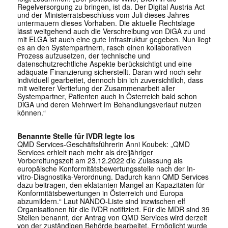
Regelversorgung zu bringen, ist da. Der Digital Austria Act
und der Ministerratsbeschluss vom Juli dieses Jahres
untermauern dieses Vorhaben. Die aktuelle Rechtslage
lässt weitgehend auch die Verschreibung von DiGA zu und
mit ELGA ist auch eine gute Infrastruktur gegeben. Nun liegt
es an den Systempartnern, rasch einen kollaborativen
Prozess aufzusetzen, der technische und
datenschutzrechtliche Aspekte berücksichtigt und eine
adäquate Finanzierung sicherstellt. Daran wird noch sehr
individuell gearbeitet, dennoch bin ich zuversichtlich, dass
mit weiterer Vertiefung der Zusammenarbeit aller
Systempartner, Patienten auch in Österreich bald schon
DiGA und deren Mehrwert im Behandlungsverlauf nutzen
können.“
Benannte Stelle für IVDR legte los
QMD Services-Geschäftsführerin Anni Koubek: „QMD
Services erhielt nach mehr als dreijähriger
Vorbereitungszeit am 23.12.2022 die Zulassung als
europäische Konformitätsbewertungsstelle nach der In-
vitro-Diagnostika-Verordnung. Dadurch kann QMD Services
dazu beitragen, den eklatanten Mangel an Kapazitäten für
Konformitätsbewertungen in Österreich und Europa
abzumildern.“ Laut NANDO-Liste sind inzwischen elf
Organisationen für die IVDR notifiziert. Für die MDR sind 39
Stellen benannt, der Antrag von QMD Services wird derzeit
von der zuständigen Behörde bearbeitet. Ermöglicht wurde