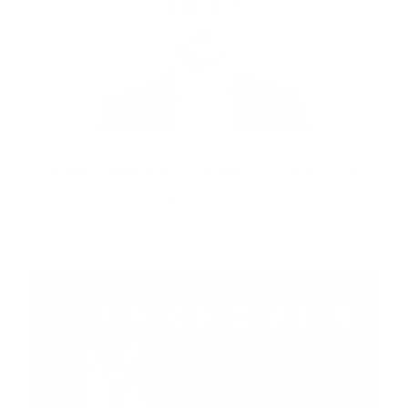
Molekulare Kleber
Degrader, Glues und Proximity – ein neues Feld
Schlagzeilen produzieren derzeit Kooperationen oder gar
Firmenübernahmen im Bereich der Degrader und der
zielgerichteten Technologieplattformen, die den zelleigenen
Proteinabbauweg über Ubiquitin nutzen, …