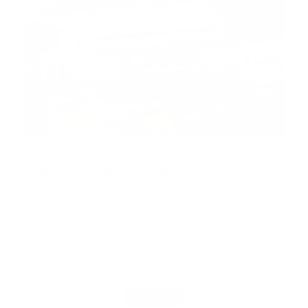
Veranstaltung
Medical Technology UK zieht in ein
neues Zentrum für MedTech-Design und
-Innovation
Die Veranstaltung zieht 2027 nach Newmarket um, um
die Verbindungen zum Cambridge-Cluster und dem
gesamten Goldenen Dreieck zu stärken Die „Medical
➔
Technology UK“ wird für ihre Ausgabe …
mehr
EVENT