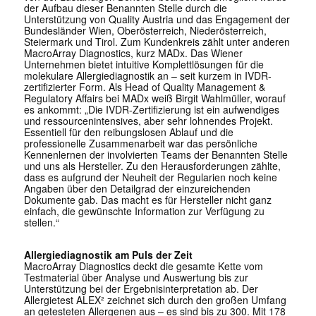
der Aufbau dieser Benannten Stelle durch die
Unterstützung von Quality Austria und das Engagement der
Bundesländer Wien, Oberösterreich, Niederösterreich,
Steiermark und Tirol. Zum Kundenkreis zählt unter anderen
MacroArray Diagnostics, kurz MADx. Das Wiener
Unternehmen bietet intuitive Komplettlösungen für die
molekulare Allergiediagnostik an – seit kurzem in IVDR-
zertifizierter Form. Als Head of Quality Management &
Regulatory Affairs bei MADx weiß Birgit Wahlmüller, worauf
es ankommt: „Die IVDR-Zertifizierung ist ein aufwendiges
und ressourcenintensives, aber sehr lohnendes Projekt.
Essentiell für den reibungslosen Ablauf und die
professionelle Zusammenarbeit war das persönliche
Kennenlernen der involvierten Teams der Benannten Stelle
und uns als Hersteller. Zu den Herausforderungen zählte,
dass es aufgrund der Neuheit der Regularien noch keine
Angaben über den Detailgrad der einzureichenden
Dokumente gab. Das macht es für Hersteller nicht ganz
einfach, die gewünschte Information zur Verfügung zu
stellen.“
Allergiediagnostik am Puls der Zeit
MacroArray Diagnostics deckt die gesamte Kette vom
Testmaterial über Analyse und Auswertung bis zur
Unterstützung bei der Ergebnisinterpretation ab. Der
Allergietest ALEX² zeichnet sich durch den großen Umfang
an getesteten Allergenen aus – es sind bis zu 300. Mit 178