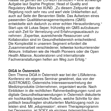
Aufgabe laut Sophie Pingitzer, Head of Quality and
Regulatory Affairs bei XUND. „Zu diesem Zeitpunkt war die
Regelung noch sehr neu und warf viele Unklarheiten auf,
auch auf Seite der Benannten Stelle. Das Aufsetzen eines
passenden Qualitätsmanagementsystems (QMS)
entwickelte sich dadurch zu einer echten Herausforderung.“
Start-ups rät Lukas Seper, frühzeitig ein QMS aufzubauen
und sich Zeit für Vernetzung und Erfahrungsaustausch zu
nehmen: „Expertise, ausreichende Ressourcen und
Kollaboration sind im Gesundheitsbereich entscheidend.
Die Komplexität in unserem Segment erfordert die
Zusammenarbeit verschiedener, teilweise konkurrierender
Akteure. Initiativen wie die Health Pioneers oder die Open
Health Alliance, Acceleratoren und internationale
Fachveranstaltungen helfen am Weg zum Erfolg.“
DiGA in Österreich
Dem Thema DiGA in Österreich war bei der LISAvienna-
Konferenz ein eigenes Seminar gewidmet, das von der
AUSTROMED, Österreichs Interessensvertretung der
Medizinprodukte-Unternehmen, organisiert wurde. Nach
Einblicken in die rechtlichen Rahmenbedingungen rund um
digitale Gesundheitsanwendungen in Österreich diskutierte
ein hochkarätig besetztes Podium, welche Schritte für den
politisch beauftragten strukturierten Marktzugang noch zu
leisten sind. Mit „edupression“, einem Therapieprogramm
bei Depression, ist SOFY als einziges österreichisches