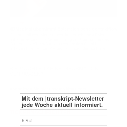
Lungengesundheit
4DMedical übernimmt österreichische contextflow
Das australische Medizintechnikunternehmen 4DMedical
hat eine verbindliche Vereinbarung zur Übernahme des
Wiener HealthTech-Start-ups contextflow GmbH
unterzeichnet. Mit der Akquisition bauen die Australier …
SIE MÖCHTEN KEINE INFORMATION
VERPASSEN?
Abonnieren Sie
hier
unseren Newsletter
Mit dem |transkript-Newsletter
jede Woche aktuell informiert.
TICKERNACHRICHTEN
E-
Mail
6. August 2026
(erforderlich)