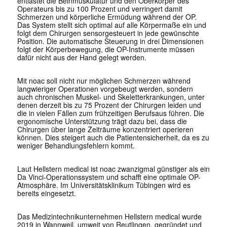
entlastet die Beinmuskulatur und den Oberkörper des
Operateurs bis zu 100 Prozent und verringert damit
Schmerzen und körperliche Ermüdung während der OP.
Das System stellt sich optimal auf alle Körpermaße ein und
folgt dem Chirurgen sensorgesteuert in jede gewünschte
Position. Die automatische Steuerung in drei Dimensionen
folgt der Körperbewegung, die OP-Instrumente müssen
dafür nicht aus der Hand gelegt werden.
Mit noac soll nicht nur möglichen Schmerzen während
langwieriger Operationen vorgebeugt werden, sondern
auch chronischen Muskel- und Skeletterkrankungen, unter
denen derzeit bis zu 75 Prozent der Chirurgen leiden und
die in vielen Fällen zum frühzeitigen Berufsaus führen. Die
ergonomische Unterstützung trägt dazu bei, dass die
Chirurgen über lange Zeiträume konzentriert operieren
können. Dies steigert auch die Patientensicherheit, da es zu
weniger Behandlungsfehlern kommt.
Laut Hellstern medical ist noac zwanzigmal günstiger als ein
Da Vinci-Operationssystem und schafft eine optimale OP-
Atmosphäre. Im Universitätsklinikum Tübingen wird es
bereits eingesetzt.
Das Medizintechnikunternehmen Hellstern medical wurde
2019 in Wannweil, umweit von Reutlingen, gegründet und