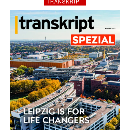
TRANSKRIPT
Mit dem |transkript-Newsletter
jede Woche aktuell informiert.
E-
Mail
(erforderlich)