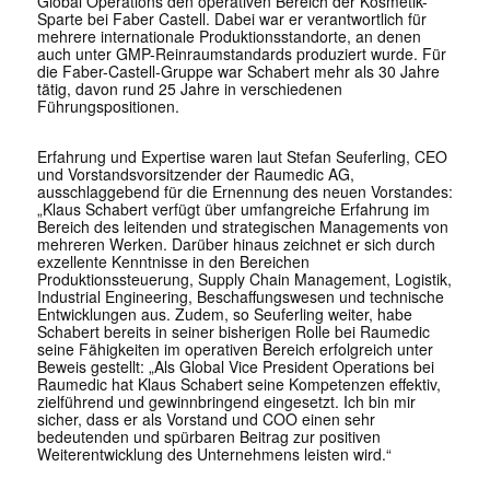
Global Operations den operativen Bereich der Kosmetik-
Sparte bei Faber Castell. Dabei war er verantwortlich für
mehrere internationale Produktionsstandorte, an denen
auch unter GMP-Reinraumstandards produziert wurde. Für
die Faber-Castell-Gruppe war Schabert mehr als 30 Jahre
tätig, davon rund 25 Jahre in verschiedenen
Führungspositionen.
Erfahrung und Expertise waren laut Stefan Seuferling, CEO
und Vorstandsvorsitzender der Raumedic AG,
ausschlaggebend für die Ernennung des neuen Vorstandes:
„Klaus Schabert verfügt über umfangreiche Erfahrung im
Bereich des leitenden und strategischen Managements von
mehreren Werken. Darüber hinaus zeichnet er sich durch
exzellente Kenntnisse in den Bereichen
Produktionssteuerung, Supply Chain Management, Logistik,
Industrial Engineering, Beschaffungswesen und technische
Entwicklungen aus. Zudem, so Seuferling weiter, habe
Schabert bereits in seiner bisherigen Rolle bei Raumedic
seine Fähigkeiten im operativen Bereich erfolgreich unter
Beweis gestellt: „Als Global Vice President Operations bei
Raumedic hat Klaus Schabert seine Kompetenzen effektiv,
zielführend und gewinnbringend eingesetzt. Ich bin mir
sicher, dass er als Vorstand und COO einen sehr
bedeutenden und spürbaren Beitrag zur positiven
Weiterentwicklung des Unternehmens leisten wird.“