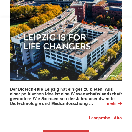
Mit dem |transkript-Newsletter
jede Woche aktuell informiert.
E-
Mail
(erforderlich)
Der Biotech-Hub Leipzig hat einiges zu bieten. Aus
einer politischen Idee ist eine Wissenschaftslandschaft
geworden: Wie Sachsen seit der Jahrtausendwende
➔
Biotechnologie und Medizinforschung …
mehr
Leseprobe
Abo
|