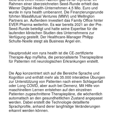
Rahmen einer überzeichneten Seed-Runde erhielt das
Wiener Digital-Health-Unternehmen 4,5 Mio. Euro und
wurde in nyra health umbenannt. Die Finanzierungsrunde
führten MassMutual Ventures (MMV) und Wellington
Partners an. Außerdem investiert das Family Office hinter
EVER Pharma weiterhin. Es war bereits 2021 an der Pre-
Seed-Runde beteiligt und hatte seine Expertise für die
laufenden klinischen Studien des Unternehmens zur
Verfügung gestellt. Der Healthcare-Manager Philipp
Schulte-Noelle steigt als Business Angel ein.
Hauptprodukt von nyra health ist die CE-zertifizierte
Therapie-App myReha, die personalisierte Therapiepläne
für Patienten mit neurologischen Erkrankungen erstellt.
Die App konzentriert sich auf die Bereiche Sprache und
Kognition und enthält mehr als 35.000 interaktive Übungen
zur Unterstützung von Patienten nach einem Schlaganfall
oder Long COVID, aber auch bei Demenz. Mit Hilfe von
maschinellem Lernen entstehen auf den einzelnen
Patienten zugeschnittene Therapiepläne, die wöchentlich
automatisch an den gesundheitlichen Zustand angepasst
werden. Dabei erstellt die Technologie detaillierte
Sprachprofile, anhand derer langfristige Veränderungen
erkannt werden können.