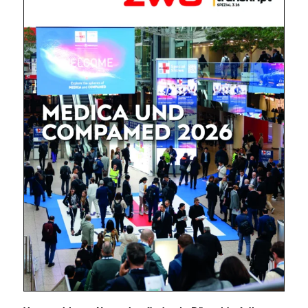
Mit dem |transkript-Newsletter
jede Woche aktuell informiert.
E-
Mail
(erforderlich)