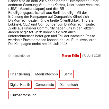
Bisher sind an dem 2015 gegründeten Unternehmen unter
anderem Samsung Ventures (Korea), Unorthodox Ventures
(USA), Macnica (Japan) und die IBB
Beteiligungsgesellschaft aus Berlin beteiligt. Mit der
Eröffnung der Kampagne auf Companisto öffnet sich
DiaMonTech gezielt für die breite Öffentlichkeit. Thorsten
Lubinski, CEO und Co-Founder von DiaMonTech, sagte:
„Viele aus unserer Community haben uns in den letzten
Jahren begleitet. Jetzt können sie sich auch
unternehmerisch beteiligen und Teil der nächsten Phase
werden.“ Privatpersonen können ab 250 Euro investieren.
Die Kampagne endet am 28. Juli 2025.
© |transkript.de
Maren Kühr
17. Juni 2025
Finanzierung
Medizintechnik
Berlin
Digital Health
Companisto
Diamontech
Glukosemessung