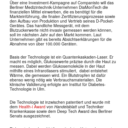
Über eine Investment-Kampagne auf Companisto will das
Berliner Medizintechnik-Unternehmen DiaMonTech die
finanziellen Mittel einwerben, die es benötigt für die
Markteinführung, die finalen Zertifizierungsprozesse sowie
den Aufbau von Produktion und Vertrieb seines D-Pocket-
Gerätes. Das handliche Messgerät, mit dem
Blutzuckerwerte nicht-invasiv gemessen werden können,
soll im nächsten Jahr auf den Markt kommen. Laut
Unternehmen gibt es bereits Absichtserklärungen für die
Abnahme von über 100.000 Geräten.
Basis der Technologie ist ein Quantenkaskaden-Laser. Er
macht es möglich, Glukosewerte präzise durch die Haut zu
messen. Dabei werden Glukosemoleküle in der Haut
mithilfe eines Infrarotlasers stimuliert, dabei entstehet
Wärme, die gemessen wird. Ein Blutstropfen ist dafür
ebenso wenig nötig wie Verbrauchsmaterialien. Die
klinische Validierung erfolgte am Institut für Diabetes-
Technologie in Ulm.
Die Technologie ist inzwischen patentiert und wurde mit
dem
Health-i Award
von
Handelsblatt
und Techniker
Krankenkasse sowie dem Deep Tech Award des Berliner
Senats ausgezeichnet.