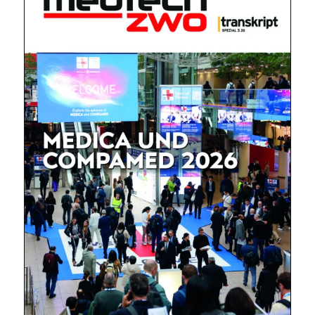
Mit dem |transkript-Newsletter
jede Woche aktuell informiert.
E-
Mail
(erforderlich)