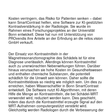
Kosten verringern, das Risiko für Patienten senken – dabei
kann SmartContrast helfen, eine Software zur KI-gestützten
Kontrastverstärkung in der Radiologie. Sie wurde im
Rahmen eines Forschungsprojektes an der Universität
Bonn entwickelt. Diese hat nun mit Unterstützung von
PROvendis ihre Anteile an der Erfindung an die relios.vision
GmbH verkauft.
Der Einsatz von Kontrastmitteln in der
Magnetresonanztomographie des Schädels ist für eine
Diagnose unerlässlich. Allerdings können Kontrastmittel
auch zu unerwünschten Nebenwirkungen führen. Darüber
hinaus verursachen sie hohe Kosten im Gesundheitswesen
und enthalten chemische Substanzen, die potentiell
schädlich für die Umwelt sein können. Daher sollte die
Kontrastmitteldosis so niedrig wie möglich sein. Um dies zu
erreichen, haben Wissenschaftler in Bonn SmartContrast
entwickelt. Die Software nutzt KI-Algorithmen, mit deren
Hilfe die Menge an Kontrastmitteln, die bei Schädel-MRT
verwendet wird, reduziert werden kann. Dies geschieht,
indem das durch die Kontrastmittel erzeugte Signal auf den
MRT-Aufnahmen computergestützt verstärkt wird.
Gleichzeitig werden Radiologen durch die Verbesserung der