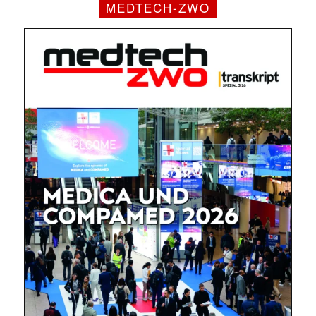
MEDTECH-ZWO
Mit dem |transkript-Newsletter
jede Woche aktuell informiert.
E-
Mail
(erforderlich)