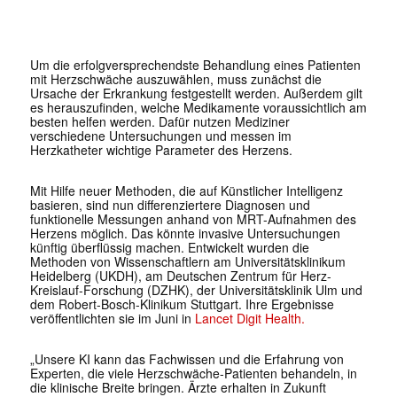
Um die erfolgversprechendste Behandlung eines Patienten
mit Herzschwäche auszuwählen, muss zunächst die
Ursache der Erkrankung festgestellt werden. Außerdem gilt
es herauszufinden, welche Medikamente voraussichtlich am
besten helfen werden. Dafür nutzen Mediziner
verschiedene Untersuchungen und messen im
Herzkatheter wichtige Parameter des Herzens.
Mit Hilfe neuer Methoden, die auf Künstlicher Intelligenz
basieren, sind nun differenziertere Diagnosen und
funktionelle Messungen anhand von MRT-Aufnahmen des
Herzens möglich. Das könnte invasive Untersuchungen
künftig überflüssig machen. Entwickelt wurden die
Methoden von Wissenschaftlern am Universitätsklinikum
Heidelberg (UKDH), am Deutschen Zentrum für Herz-
Kreislauf-Forschung (DZHK), der Universitätsklinik Ulm und
dem Robert-Bosch-Klinikum Stuttgart. Ihre Ergebnisse
veröffentlichten sie im Juni in
Lancet Digit Health.
„Unsere KI kann das Fachwissen und die Erfahrung von
Experten, die viele Herzschwäche-Patienten behandeln, in
die klinische Breite bringen. Ärzte erhalten in Zukunft