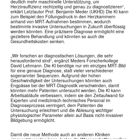
deutlich mehr maschinelle Unterstützung, um
Herzinsuffizienz rechtzeitig und genau zu diagnostizieren“,
erklärt Letztautor Prof. Benjamin Meder (UKHD) Die KI kann
zum Beispiel den Füllungsdruck in den Herzkammern
anhand von MRT-Aufnahmen bestimmen, wodurch
bestimmte invasive Untersuchungen in Zukunft überflüssig
werden könnten. Eine präzisere Diagnose ermöglicht eine
gezieltere Behandlung und könnten so auch die
Gesundheitskosten senken.
„Wir forschen an diagnostischen Lösungen, die sehr
herausfordernd sind“, ergänzt Meders Forscherkollege
David Lehmann. Die KI benötige nur ein einziges MRT-Bild
für eine genaue Diagnose, statt vieler verschiedener
sogenannter Sequenzen. Aufgrund der hohen
Geschwindigkeit der Untersuchungen könnten auch
Engpässe bei der MRT-Diagnostik verschwinden, damit
könnten mehr Patienten untersucht werden. Die KI kann
Arbeitsabläufe verbessern, indem sie den Zeitaufwand für
Experten und medizinisch-technisches Personal im
Diagnoseprozess verringert, dem Patienten die
Untersuchung erleichtert und die Ablesung wichtiger
physiologischer Parameter allein auf Basis nicht-invasiver
Bildgebung ermöglicht.
Damit die neue Methode auch an anderen Kliniken