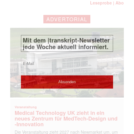
Leseprobe
Abo
|
ADVERTORIAL
Veranstaltung
Medical Technology UK zieht in ein
neues Zentrum für MedTech-Design und
-Innovation
Die Veranstaltung zieht 2027 nach Newmarket um, um