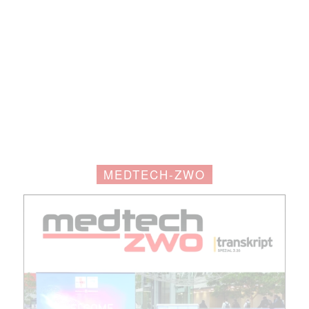
MEDTECH-ZWO
Mit dem |transkript-Newsletter
jede Woche aktuell informiert.
E-
Mail
(erforderlich)