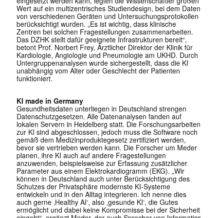
eingesetzt werden kann, legten die Wissenschaftler großen
Wert auf ein multizentrisches Studiendesign, bei dem Daten
von verschiedenen Geräten und Untersuchungsprotokollen
berücksichtigt wurden. „Es ist wichtig, dass klinische
Zentren bei solchen Fragestellungen zusammenarbeiten.
Das DZHK stellt dafür geeignete Infrastrukturen bereit“,
betont Prof. Norbert Frey, Ärztlicher Direktor der Klinik für
Kardiologie, Angiologie und Pneumologie am UKHD. Durch
Untergruppenanalysen wurde sichergestellt, dass die KI
unabhängig vom Alter oder Geschlecht der Patienten
funktioniert.
KI made in Germany
Gesundheitsdaten unterliegen in Deutschland strengen
Datenschutzgesetzen. Alle Datenanalysen fanden auf
lokalen Servern in Heidelberg statt. Die Forschungsarbeiten
zur KI sind abgeschlossen, jedoch muss die Software noch
gemäß dem Medizinproduktegesetz zertifiziert werden,
bevor sie vertrieben werden kann. Die Forscher um Meder
planen, ihre KI auch auf andere Fragestellungen
anzuwenden, beispielsweise zur Erfassung zusätzlicher
Parameter aus einem Elektrokardiogramm (EKG). „Wir
können in Deutschland auch unter Berücksichtigung des
Schutzes der Privatsphäre modernste KI-Systeme
entwickeln und in den Alltag integrieren. Ich nenne dies
auch gerne ‚Healthy AI‘, also ‚gesunde KI‘, die Gutes
ermöglicht und dabei keine Kompromisse bei der Sicherheit
eingeht“, ergänzt Meder, der auch Sprecher von Informatics