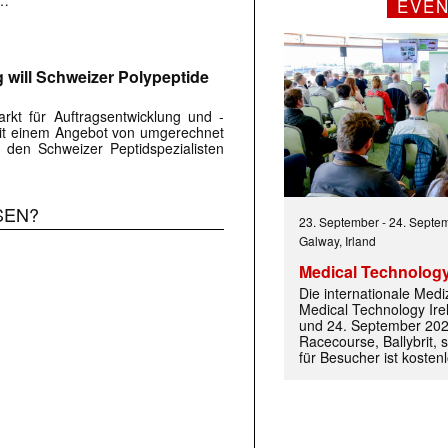
 …
EVE
 will Schweizer Polypeptide
kt für Auftragsentwicklung und -
Mit einem Angebot von umgerechnet
 den Schweizer Peptidspezialisten
SEN?
23. September
-
24. Septe
Galway, Irland
 |transkript-Newsletter jede Woche aktuell inf
Medical Technology
Die internationale Med
Medical Technology Ire
und 24. September 202
)
Racecourse, Ballybrit, st
für Besucher ist kosten