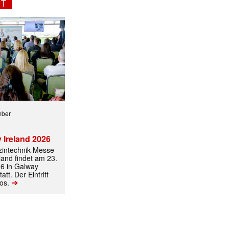
NT
mber
ormiert.
 Ireland 2026
izintechnik-Messe
land findet am 23.
6 in Galway
att. Der Eintritt
➔
los.