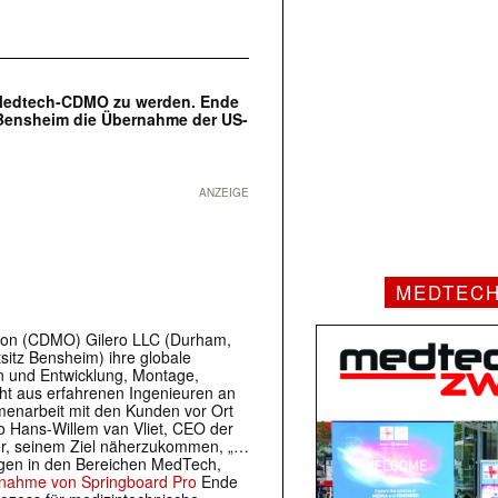
e Medtech-CDMO zu werden. Ende
 Bensheim die Übernahme der US-
ANZEIGE
MEDTEC
tion (CDMO) Gilero LLC (Durham,
itz Bensheim) ihre globale
n und Entwicklung, Montage,
ht aus erfahrenen Ingenieuren an
menarbeit mit den Kunden vor Ort
so Hans-Willem van Vliet, CEO der
ner, seinem Ziel näherzukommen, „…
ngen in den Bereichen MedTech,
nahme von Springboard Pro
Ende