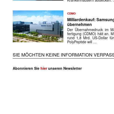
Krankenhäusern abdecken.
CDMO
Milliardenkauf: Samsung
übernehmen
Der Übernahmedruck im Mar
fertigung (CDMO) hält an. 
rund 1,8 Mrd. US-Dollar für
PolyPeptide will …
SIE MÖCHTEN KEINE INFORMATION VERPAS
Mit dem
Abonnieren Sie
hier
unseren Newsletter
E-
Mail
(erforderlich