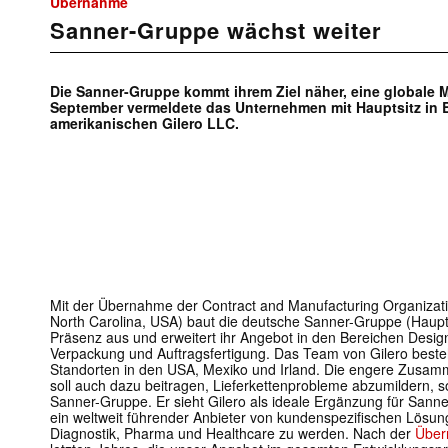
Übernahme
Sanner-Gruppe wächst weiter
Die Sanner-Gruppe kommt ihrem Ziel näher, eine global
September vermeldete das Unternehmen mit Hauptsitz in
amerikanischen Gilero LLC.
Mit der Übernahme der Contract and Manufacturing Organiza
North Carolina, USA) baut die deutsche Sanner-Gruppe (Haupts
Präsenz aus und erweitert ihr Angebot in den Bereichen Desig
Verpackung und Auftragsfertigung. Das Team von Gilero beste
Standorten in den USA, Mexiko und Irland. Die engere Zusam
soll auch dazu beitragen, Lieferkettenprobleme abzumildern, 
Sanner-Gruppe. Er sieht Gilero als ideale Ergänzung für San
ein weltweit führender Anbieter von kundenspezifischen Lösu
Diagnostik, Pharma und Healthcare zu werden. Nach der
Über