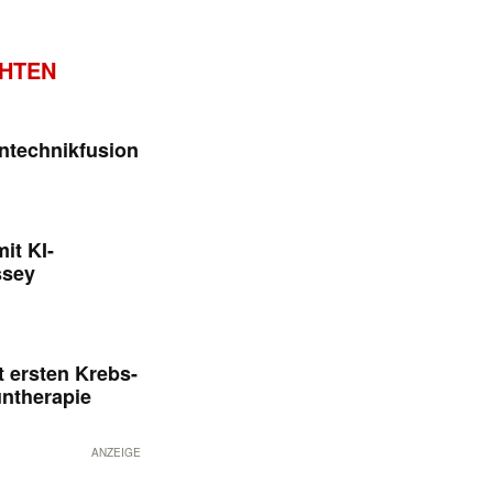
CHTEN
ntechnikfusion
it KI-
ssey
 ersten Krebs-
untherapie
ANZEIGE