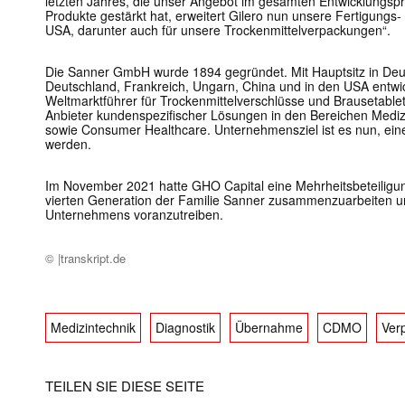
letzten Jahres, die unser Angebot im gesamten Entwicklungspr
Produkte gestärkt hat, erweitert Gilero nun unsere Fertigungs
USA, darunter auch für unsere Trockenmittelverpackungen“.
Die Sanner GmbH wurde 1894 gegründet. Mit Hauptsitz in Deut
Deutschland, Frankreich, Ungarn, China und in den USA entw
Weltmarktführer für Trockenmittelverschlüsse und Brausetabl
Anbieter kundenspezifischer Lösungen in den Bereichen Mediz
sowie Consumer Healthcare. Unternehmensziel ist es nun, e
werden.
Im November 2021 hatte GHO Capital eine Mehrheitsbeteiligu
vierten Generation der Familie Sanner zusammenzuarbeiten 
Unternehmens voranzutreiben.
© |transkript.de
Medizintechnik
Diagnostik
Übernahme
CDMO
Ver
TEILEN SIE DIESE SEITE