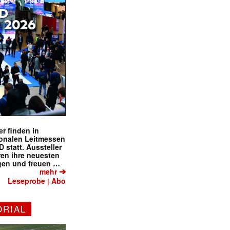
r finden in
ionalen Leitmessen
tatt. Aussteller
eren ihre neuesten
gen und freuen …
➔
mehr
Leseprobe
Abo
|
ORIAL