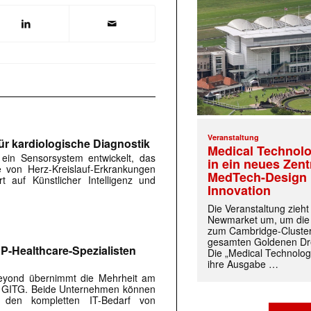
Veranstaltung
ür kardiologische Diagnostik
Medical Technolo
in Sensorsystem entwickelt, das
in ein neues Zen
 von Herz-Kreislauf-Erkrankungen
MedTech-Design 
rt auf Künstlicher Intelligenz und
Innovation
Die Veranstaltung zieh
Newmarket um, um die
zum Cambridge-Cluste
gesamten Goldenen Dre
-Healthcare-Spezialisten
Die „Medical Technolog
ihre Ausgabe …
.beyond übernimmt die Mehrheit am
n GITG. Beide Unternehmen können
 den kompletten IT-Bedarf von