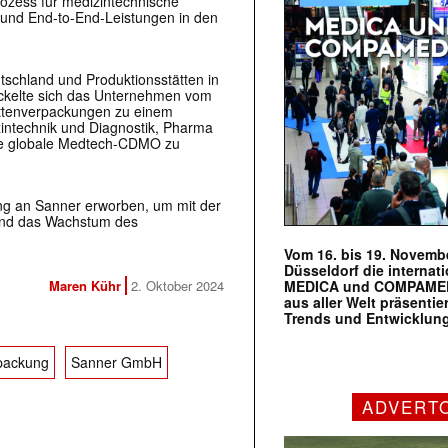
ozess für medizintechnische
- und End-to-End-Leistungen in den
schland und Produktionsstätten in
ickelte sich das Unternehmen vom
ettenverpackungen zu einem
intechnik und Diagnostik, Pharma
ine globale Medtech-CDMO zu
ng an Sanner erworben, um mit der
und das Wachstum des
Vom 16. bis 19. Novembe
Düsseldorf die internat
MEDICA und COMPAMED s
Maren Kühr
2. Oktober 2024
aus aller Welt präsenti
Trends und Entwicklun
packung
Sanner GmbH
ADVERT