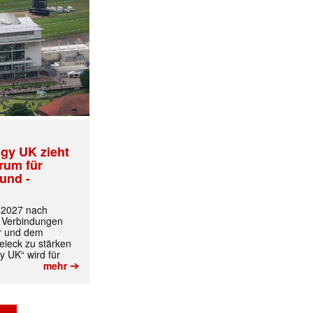
✕
gy UK zieht
trum für
und -
t 2027 nach
 Verbindungen
r und dem
ieck zu stärken
y UK“ wird für
➔
mehr