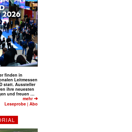
r finden in
ionalen Leitmessen
tatt. Aussteller
eren ihre neuesten
gen und freuen …
➔
mehr
Leseprobe
Abo
|
ORIAL