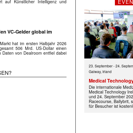
EVE
rt auf Künstlicher Intelligenz und
rden VC-Gelder global im
-Markt hat im ersten Halbjahr 2026
sgesamt 506 Mrd. US-Dollar einen
 Daten von Dealroom entfiel dabei
23. September
-
24. Septe
SEN?
Galway, Irland
Medical Technology
Die internationale Med
Medical Technology Ire
 |transkript-Newsletter jede Woche aktuell inf
und 24. September 202
Racecourse, Ballybrit, st
für Besucher ist kosten
)