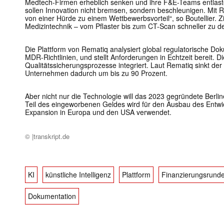
Medtech-Firmen erheblich senken und ihre F&E-Teams entlast
sollen Innovation nicht bremsen, sondern beschleunigen. Mit
von einer Hürde zu einem Wettbewerbsvorteil“, so Boutellier. Z
Medizintechnik – vom Pflaster bis zum CT-Scan schneller zu de
Die Plattform von Rematiq analysiert global regulatorische D
MDR-Richtlinien, und stellt Anforderungen in Echtzeit bereit. 
Qualitätssicherungsprozesse integriert. Laut Rematiq sinkt de
Unternehmen dadurch um bis zu 90 Prozent.
Aber nicht nur die Technologie will das 2023 gegründete Berline
Teil des eingeworbenen Geldes wird für den Ausbau des Entwic
Expansion in Europa und den USA verwendet.
© |transkript.de
KI
künstliche Intelligenz
Plattform
Finanzierungsrund
Dokumentation