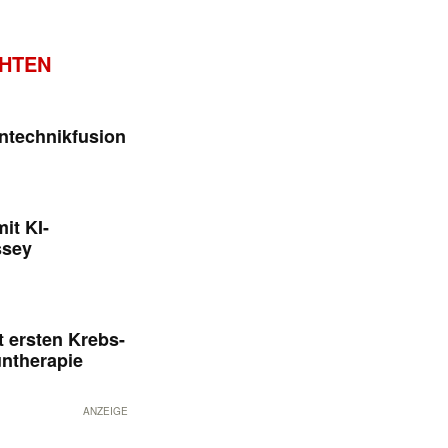
CHTEN
ntechnikfusion
it KI-
ssey
 ersten Krebs-
untherapie
ANZEIGE