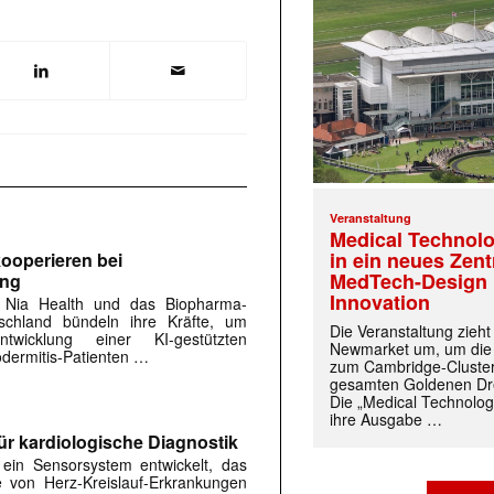
Veranstaltung
Medical Technolo
in ein neues Zen
ooperieren bei
MedTech-Design 
ung
Innovation
 Nia Health und das Biopharma-
chland bündeln ihre Kräfte, um
Die Veranstaltung zieh
twicklung einer KI-gestützten
Newmarket um, um die
dermitis-Patienten …
zum Cambridge-Cluste
gesamten Goldenen Dre
Die „Medical Technolog
ihre Ausgabe …
ür kardiologische Diagnostik
in Sensorsystem entwickelt, das
 von Herz-Kreislauf-Erkrankungen