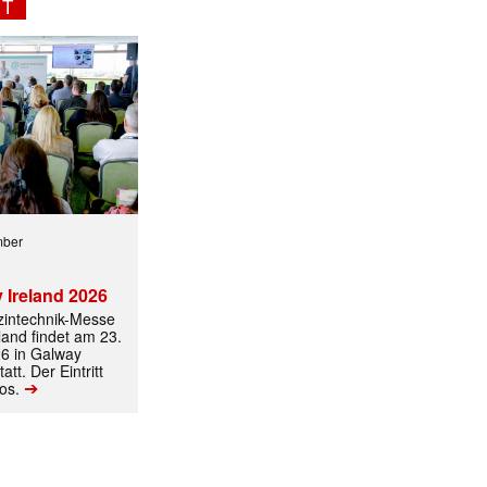
NT
mber
 Ireland 2026
izintechnik-Messe
land findet am 23.
ormiert.
6 in Galway
att. Der Eintritt
➔
los.