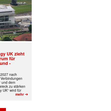
✕
gy UK zieht
trum für
und -
t 2027 nach
 Verbindungen
r und dem
ieck zu stärken
y UK“ wird für
➔
mehr