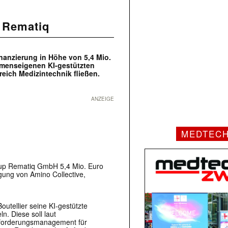
r Rematiq
inanzierung in Höhe von 5,4 Mio.
ehmenseigenen KI-gestützten
reich Medizintechnik fließen.
ANZEIGE
MEDTEC
rt-up Rematiq GmbH 5,4 Mio. Euro
gung von Amino Collective,
tellier seine KI-gestützte
n. Diese soll laut
forderungsmanagement für