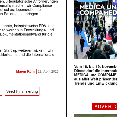
en. „Regulatorische Anforderungen
 Rematiq machen wir Compliance
iel sei es, lebensrettende
n Patienten zu bringen.
okumente, beispielsweise FDA- und
Diese werden in Entwicklungs- und
r Dokumentationsaufwand für die
r Start-up weiterentwickeln. Ein
klerteams und die internationale
Vom 16. bis 19. Novembe
Düsseldorf die internat
Maren Kühr
22. April 2025
MEDICA und COMPAMED s
aus aller Welt präsenti
Trends und Entwicklun
e
Seed-Finanzierung
ADVERT