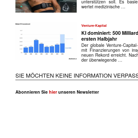
unterstützen soll. Es basie
wertet medizinische …
Venture-Kapital
KI dominiert: 500 Millia
ersten Halbjahr
Der globale Venture-Capital
mit Finanzierungen von in
neuen Rekord erreicht. Nach
der überwiegende …
SIE MÖCHTEN KEINE INFORMATION VERPAS
Abonnieren Sie
hier
unseren Newsletter
Mit dem
E-
Mail
(erforderlich