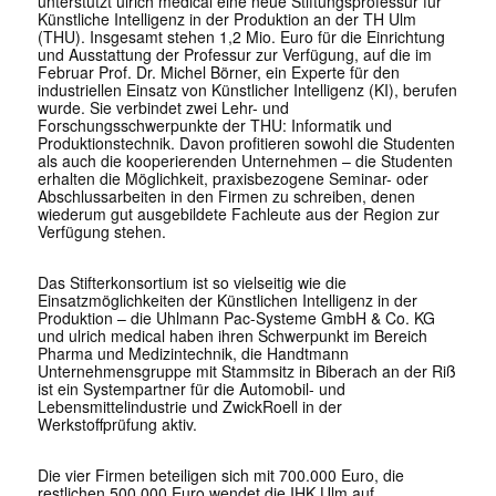
unterstützt ulrich medical eine neue Stiftungsprofessur für
Künstliche Intelligenz in der Produktion an der TH Ulm
(THU). Insgesamt stehen 1,2 Mio. Euro für die Einrichtung
und Ausstattung der Professur zur Verfügung, auf die im
Februar Prof. Dr. Michel Börner,
ein Experte für den
industriellen Einsatz von Künstlicher Intelligenz (KI),
berufen
wurde. Sie verbindet zwei Lehr- und
Forschungsschwerpunkte der THU: Informatik und
Produktionstechnik. Davon profitieren sowohl die Studenten
als auch die kooperierenden Unternehmen – die Studenten
erhalten die Möglichkeit, praxisbezogene Seminar- oder
Abschlussarbeiten in den Firmen zu schreiben, denen
wiederum gut ausgebildete Fachleute aus der Region zur
Verfügung stehen.
Das Stifterkonsortium ist so vielseitig wie die
Einsatzmöglichkeiten der Künstlichen Intelligenz in der
Produktion – die Uhlmann Pac-Systeme GmbH & Co. KG
und ulrich medical haben ihren Schwerpunkt im Bereich
Pharma und Medizintechnik, die Handtmann
Unternehmensgruppe mit Stammsitz in Biberach an der Riß
ist ein Systempartner für die Automobil- und
Lebensmittelindustrie und ZwickRoell in der
Werkstoffprüfung aktiv.
Die vier Firmen beteiligen sich mit 700.000 Euro, die
restlichen 500.000 Euro wendet die IHK Ulm auf.