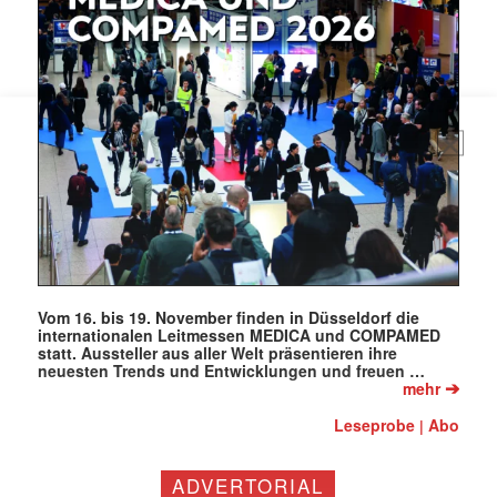
Mit dem |transkript-Newsletter
jede Woche aktuell informiert.
E-
Mail
(erforderlich)
Vom 16. bis 19. November finden in Düsseldorf die
internationalen Leitmessen MEDICA und COMPAMED
statt. Aussteller aus aller Welt präsentieren ihre
neuesten Trends und Entwicklungen und freuen …
➔
mehr
Leseprobe
Abo
|
ADVERTORIAL