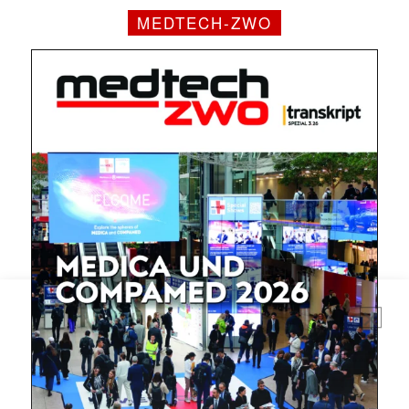
MEDTECH-ZWO
Mit dem |transkript-Newsletter
jede Woche aktuell informiert.
E-
Mail
(erforderlich)