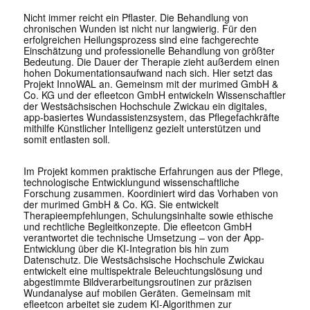
Nicht immer reicht ein Pflaster. Die Behandlung von
chronischen Wunden ist nicht nur langwierig. Für den
erfolgreichen Heilungsprozess sind eine fachgerechte
Einschätzung und professionelle Behandlung von größter
Bedeutung. Die Dauer der Therapie zieht außerdem einen
hohen Dokumentationsaufwand nach sich. Hier setzt das
Projekt InnoWAL an. Gemeinsm mit der murimed GmbH &
Co. KG und der efleetcon GmbH entwickeln Wissenschaftler
der Westsächsischen Hochschule Zwickau ein digitales,
app-basiertes Wundassistenzsystem, das Pflegefachkräfte
mithilfe Künstlicher Intelligenz gezielt unterstützen und
somit entlasten soll.
Im Projekt kommen praktische Erfahrungen aus der Pflege,
technologische Entwicklungund wissenschaftliche
Forschung zusammen. Koordiniert wird das Vorhaben von
der murimed GmbH & Co. KG. Sie entwickelt
Therapieempfehlungen, Schulungsinhalte sowie ethische
und rechtliche Begleitkonzepte. Die efleetcon GmbH
verantwortet die technische Umsetzung – von der App-
Entwicklung über die KI-Integration bis hin zum
Datenschutz. Die Westsächsische Hochschule Zwickau
entwickelt eine multispektrale Beleuchtungslösung und
abgestimmte Bildverarbeitungsroutinen zur präzisen
Wundanalyse auf mobilen Geräten. Gemeinsam mit
efleetcon arbeitet sie zudem KI-Algorithmen zur