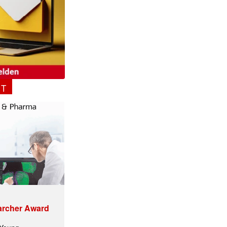
NT
✕
archer Award