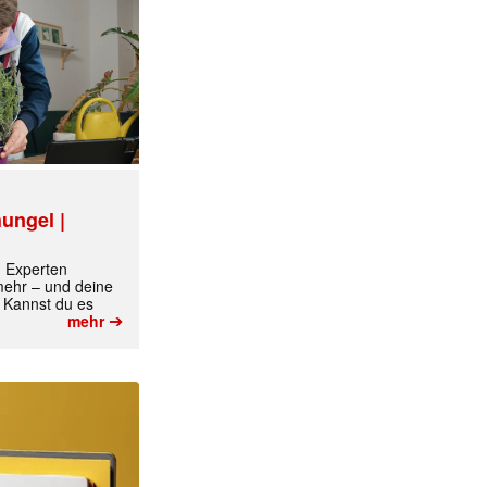
ungel |
m Experten
 mehr – und deine
 Kannst du es
➔
mehr