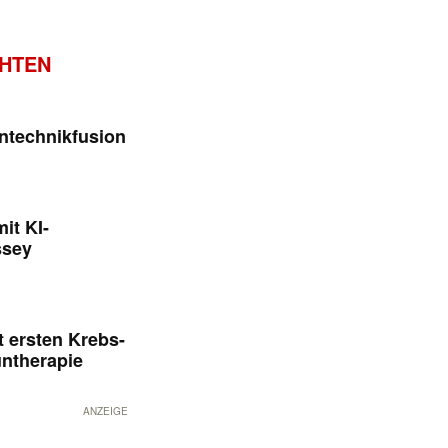
CHTEN
ntechnikfusion
it KI-
ssey
 ersten Krebs-
untherapie
ANZEIGE