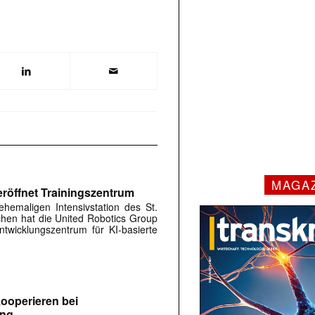
MAGA
röffnet Trainingszentrum
hemaligen Intensivstation des St.
rchen hat die United Robotics Group
twicklungszentrum für KI-basierte
ooperieren bei
ung