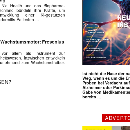
 Nia Health und das Biopharma-
chland bündeln ihre Kräfte, um
twicklung einer KI-gestützten
dermitis-Patienten …
m Wachstumsmotor: Fresenius
s vor allem als Instrument zur
eitswesen. Inzwischen entwickeln
r zunehmend zum Wachstumstreiber.
Ist nicht die Nase der 
Weg, wenn es um die E
SEN?
Proben bei Verdacht au
Alzheimer oder Parkins
Gabe von Medikamenten
bereits …
ADVERT