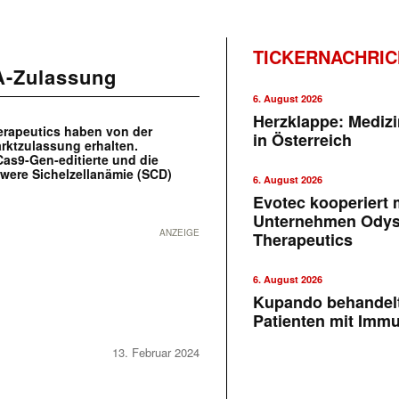
TICKERNACHRI
A-Zulassung
6. August 2026
Herzklappe: Medizi
erapeutics haben von der
in Österreich
ktzulassung erhalten.
as9-Gen-editierte und die
hwere Sichelzellanämie (SCD)
6. August 2026
Evotec kooperiert m
Unternehmen Ody
ANZEIGE
Therapeutics
6. August 2026
Kupando behandelt
Patienten mit Imm
13. Februar 2024