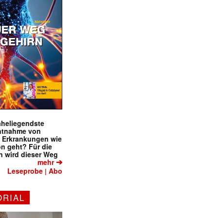
naheliegendste
ntnahme von
f Erkrankungen wie
on geht? Für die
 wird dieser Weg
➔
mehr
Leseprobe
Abo
|
ORIAL