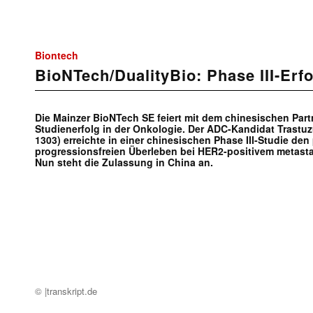
Biontech
BioNTech/DualityBio: Phase III-Erf
Die Mainzer BioNTech SE feiert mit dem chinesischen Part
Studienerfolg in der Onkologie. Der ADC-Kandidat Trast
1303) erreichte in einer chinesischen Phase III-Studie de
progressionsfreien Überleben bei HER2-positivem metasta
Nun steht die Zulassung in China an.
© |transkript.de