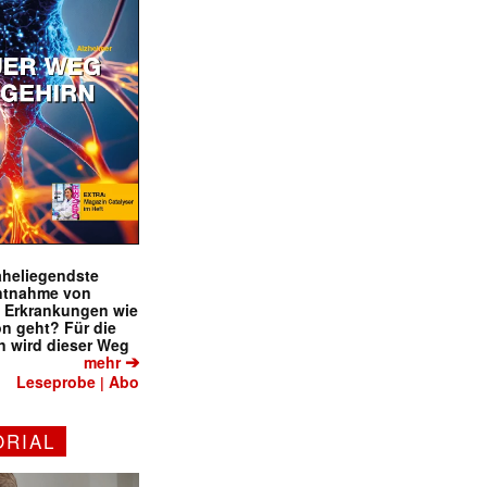
naheliegendste
ntnahme von
f Erkrankungen wie
on geht? Für die
 wird dieser Weg
➔
mehr
Leseprobe
Abo
|
ORIAL