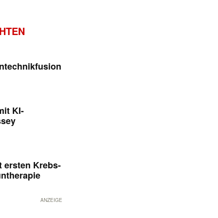
CHTEN
ntechnikfusion
it KI-
ssey
 ersten Krebs-
untherapie
ANZEIGE