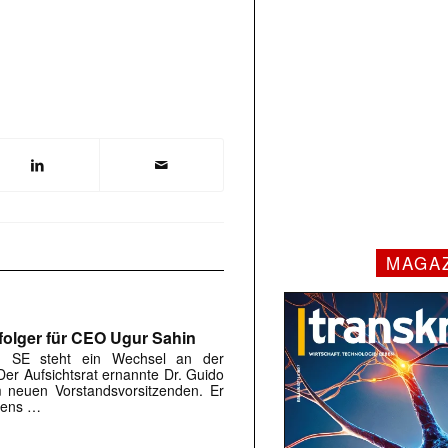
MAGA
olger für CEO Ugur Sahin
h SE steht ein Wechsel an der
er Aufsichtsrat ernannte Dr. Guido
 neuen Vorstandsvorsitzenden. Er
stens …