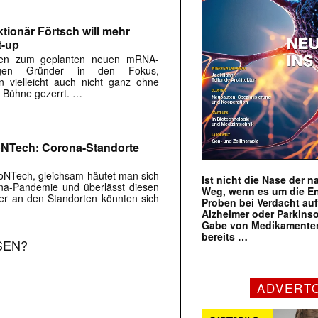
tionär Förtsch will mehr
t-up
gen zum geplanten neuen mRNA-
igen Gründer in den Fokus,
 vielleicht auch nicht ganz ohne
e Bühne gezerrt. …
oNTech: Corona-Standorte
BioNTech, gleichsam häutet man sich
Ist nicht die Nase der 
na-Pandemie und überlässt diesen
Weg, wenn es um die E
iter an den Standorten könnten sich
Proben bei Verdacht au
Alzheimer oder Parkins
Gabe von Medikamenten
bereits …
SEN?
ADVERT