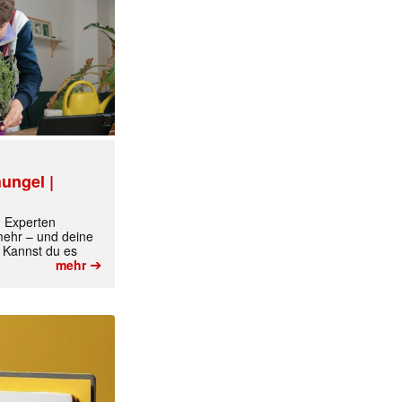
ungel |
m Experten
 mehr – und deine
 Kannst du es
➔
mehr
✕