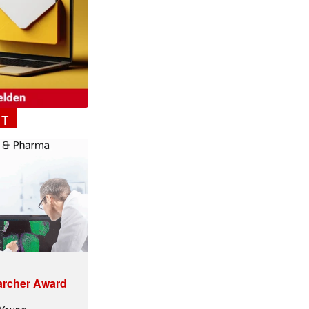
NT
archer Award