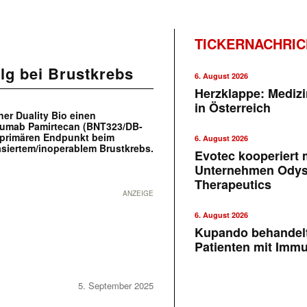
TICKERNACHRI
olg bei Brustkrebs
6. August 2026
Herzklappe: Medizi
in Österreich
ner Duality Bio einen
uzumab Pamirtecan (BNT323/DB-
n primären Endpunkt beim
6. August 2026
siertem/inoperablem Brustkrebs.
Evotec kooperiert m
Unternehmen Ody
Therapeutics
ANZEIGE
6. August 2026
Kupando behandelt
Patienten mit Imm
5. September 2025