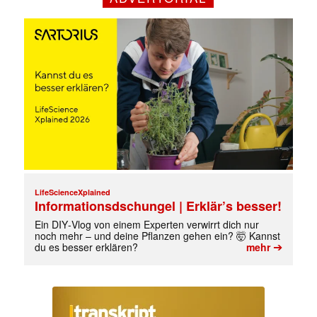
Mit dem |transkript-Newsletter
jede Woche aktuell informiert.
E-
Mail
(erforderlich)
LifeScienceXplained
Informationsdschungel | Erklär’s besser!
Ein DIY‑Vlog von einem Experten verwirrt dich nur
noch mehr – und deine Pflanzen gehen ein? 🤯 Kannst
➔
du es besser erklären?
mehr