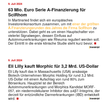
9. Juli 2024
63 Mio. Euro Serie A-Finanzierung für
SciRhom
In Martinsried findet sich ein europäisches
Investorenkonsortium zusammen, um mit
einer der größten
A-Finanzierungsrunden des Jahres die Firma SciRhom
zu
unterstützen. Dabei geht es um einen Hauptschalter von
vielerlei Signalwegen, dessen Einfluss auf
Autoimmunerkrankungen wie Rheuma reguliert werden soll.
■
Der Eintritt in die erste klinische Studie steht kurz bevor.
9. Juli 2024
Eli Lilly kauft Morphic für 3,2 Mrd. US-Dollar
Eli Lilly kauft das in Massachusetts (USA) ansässige
Biotech-Unternehmen Morphic Holding für rund 3,2 Mrd.
US-Dollar mit einem Aufschlag von rund 80% zum
Börsenkurs. Hauptziel ist der Bereich
Autoimmunerkrankungen und Morphics Kandidat MORF-
057, ein niedermolekularer Inhibitor des α4β7-Integrins, der
derzeit für entzündliche Darmerkrankungen (IBD) entwickelt
■
wird.