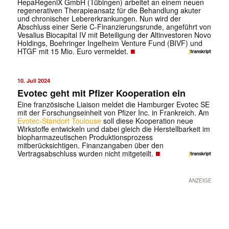
HepaRegeniX GmbH (Tübingen) arbeitet an einem neuen
regenerativen Therapieansatz für die Behandlung akuter
und chronischer Lebererkrankungen. Nun wird der
Abschluss einer Serie C-Finanzierungsrunde, angeführt von
Vesalius Biocapital IV mit Beteiligung der Altinvestoren Novo
Holdings, Boehringer Ingelheim Venture Fund (BIVF) und
■
HTGF mit 15 Mio. Euro vermeldet.
10. Juli 2024
Evotec geht mit Pfizer Kooperation ein
Eine französische Liaison meldet die Hamburger Evotec SE
mit der Forschungseinheit von Pfizer Inc. in Frankreich. Am
Evotec-Standort Toulouse
soll diese Kooperation neue
Wirkstoffe entwickeln und dabei gleich die Herstellbarkeit im
biopharmazeutischen Produktionsprozess
mitberücksichtigen. Finanzangaben über den
■
Vertragsabschluss wurden nicht mitgeteilt.
ANZEIGE