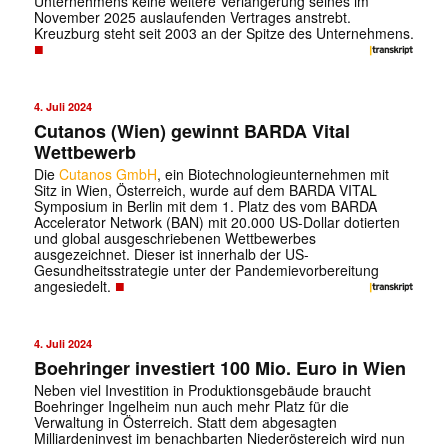
Unternehmens keine weitere Verlängerung seines im
November 2025 auslaufenden Vertrages anstrebt.
Kreuzburg steht seit 2003 an der Spitze des Unternehmens.
■
4. Juli 2024
Cutanos (Wien) gewinnt BARDA Vital
Wettbewerb
Die
Cutanos GmbH
, ein Biotechnologieunternehmen mit
Sitz in Wien, Österreich, wurde auf dem BARDA VITAL
Symposium in Berlin mit dem 1. Platz des vom BARDA
Accelerator Network (BAN) mit 20.000 US-Dollar dotierten
und global ausgeschriebenen Wettbewerbes
ausgezeichnet. Dieser ist innerhalb der US-
Gesundheitsstrategie unter der Pandemievorbereitung
■
angesiedelt.
4. Juli 2024
Boehringer investiert 100 Mio. Euro in Wien
Neben viel Investition in Produktionsgebäude braucht
Boehringer Ingelheim nun auch mehr Platz für die
Verwaltung in Österreich. Statt dem abgesagten
Milliardeninvest im benachbarten Niederöstereich wird nun