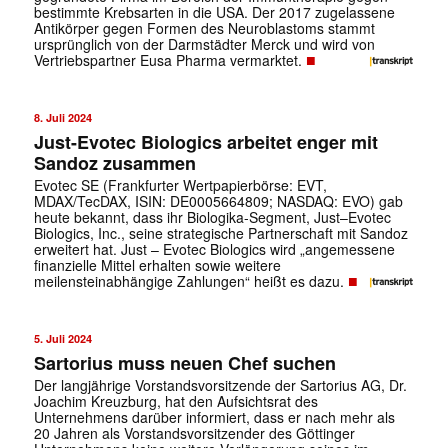
bestimmte Krebsarten in die USA. Der 2017 zugelassene
Antikörper gegen Formen des Neuroblastoms stammt
ursprünglich von der Darmstädter Merck und wird von
■
Vertriebspartner Eusa Pharma vermarktet.
8. Juli 2024
Just-Evotec Biologics arbeitet enger mit
Sandoz zusammen
Evotec SE (Frankfurter Wertpapierbörse: EVT,
MDAX/TecDAX, ISIN: DE0005664809; NASDAQ: EVO) gab
heute bekannt, dass ihr Biologika-Segment, Just–Evotec
Biologics, Inc., seine strategische Partnerschaft mit Sandoz
erweitert hat. Just – Evotec Biologics wird „angemessene
finanzielle Mittel erhalten sowie weitere
■
meilensteinabhängige Zahlungen“ heißt es dazu.
5. Juli 2024
Sartorius muss neuen Chef suchen
Der langjährige Vorstandsvorsitzende der Sartorius AG, Dr.
Joachim Kreuzburg, hat den Aufsichtsrat des
Unternehmens darüber informiert, dass er nach mehr als
20 Jahren als Vorstandsvorsitzender des Göttinger