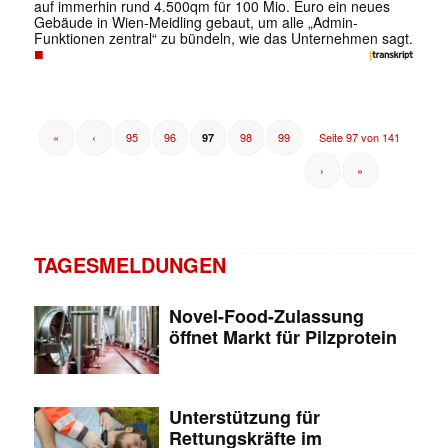
auf immerhin rund 4.500qm für 100 Mio. Euro ein neues
Gebäude in Wien-Meidling gebaut, um alle „Admin-
Funktionen zentral“ zu bündeln, wie das Unternehmen sagt.
✕
■
«
‹
95
96
98
99
Seite 97 von 141
97
›
»
TAGESMELDUNGEN
Novel-Food-Zulassung
öffnet Markt für Pilzprotein
Unterstützung für
Rettungskräfte im