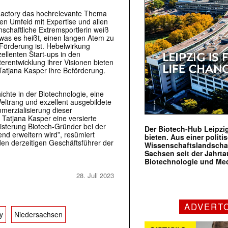
e Factory das hochrelevante Thema
en Umfeld mit Expertise und allen
nschaftliche Extremsportlerin weiß
was es heißt, einen langen Atem zu
Förderung ist. Hebelwirkung
zellenten Start-ups in den
rentwicklung ihrer Visionen bieten
Tatjana Kasper ihre Beförderung.
chte in der Biotechnologie, eine
eltrang und exzellent ausgebildete
merzialisierung dieser
t Tatjana Kasper eine versierte
isterung Biotech-Gründer bei der
Der Biotech-Hub Leipzig
nd erweitern wird”, resümiert
bieten. Aus einer politi
en derzeitigen Geschäftsführer der
Wissenschaftslandscha
Sachsen seit der Jahr
Biotechnologie und Me
28. Juli 2023
ADVERT
y
Niedersachsen