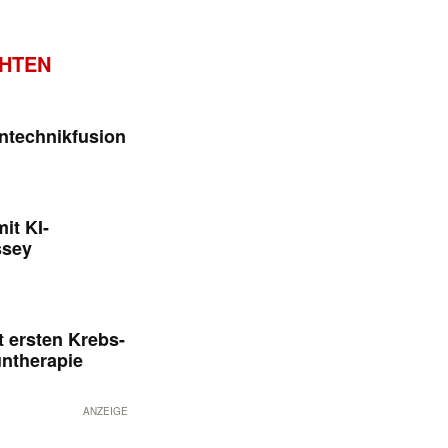
CHTEN
ntechnikfusion
it KI-
ssey
 ersten Krebs-
untherapie
ANZEIGE