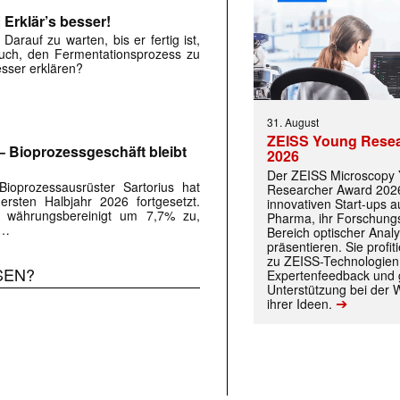
 Erklär’s besser!
 Darauf zu warten, bis er fertig ist,
such, den Fermentationsprozess zu
esser erklären?
31. August
ZEISS Young Rese
 – Bioprozessgeschäft bleibt
2026
Der ZEISS Microscopy
ioprozessausrüster Sartorius hat
Researcher Award 2026
rsten Halbjahr 2026 fortgesetzt.
innovativen Start-ups 
z währungsbereinigt um 7,7% zu,
Pharma, ihr Forschungs
 …
Bereich optischer Anal
präsentieren. Sie prof
zu ZEISS-Technologien
SEN?
Expertenfeedback und g
Unterstützung bei der 
➔
ihrer Ideen.
 |transkript-Newsletter jede Woche aktuell inf
)