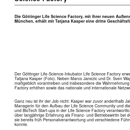
Die Göttinger Life Science Factory, mit ihrer neuen Auße
München, erhält mit Tatjana Kasper eine dritte Geschäftsf
Der Göttinger Life-Science-Inkubator Life Science Factory erw
Tatjana Kasper (Foto). Neben Marco Janezic und Dr. Sven Wa
maßgeblich vorantreiben und insbesondere die Wahrnehmung u
Factory erhöhen sowie das nationale und internationale Netz
Ganz neu ist ihr der Job nicht: Kasper war zuvor anderthalb 
Managerin für den Aufbau der Life Science Community und di
und BioTech Start-ups in der Life Science Factory verantwortli
über langjährige Erfahrung als Finanz- und Betriebswirtin be
sie bereits früh Personalverantwortung und verschiedene Fü
konnte.