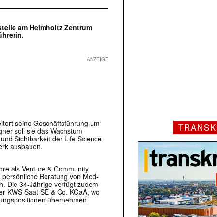
nstelle am Helmholtz Zentrum
ührerin.
ANZEIGE
eitert seine Geschäftsführung um
TRANSK
gner soll sie das Wachstum
nd Sichtbarkeit der Life Science
werk ausbauen.
Jahre als Venture & Community
e persönliche Beratung von Med-
ch. Die 34-Jährige verfügt zudem
i der KWS Saat SE & Co. KGaA, wo
hrungspositionen übernehmen