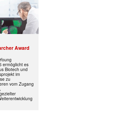
archer Award
 Young
 ermöglicht es
aus Biotech und
projekt im
yse zu
itieren vom Zugang
,
ezielter
Weiterentwicklung
ormiert.