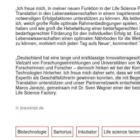
„Ich freue mich, in meiner neuen Funktion in der Life Scienc
Translation in den Lebenswissenschaften in einem inspirierend
notwendigen Erfolgsfaktoren unterstützen zu können. Als leide
ich, welch große Rolle optimale Rahmenbedingungen spielen, 
haben und wie groß die Hebelwirkung einer bedarfsgerechten 
bedarfsgerechter Förderung für den individuellen Erfolg ist. Ex
Lebenswissenschaften einen optimalen Nährboden für die Weite
zu können, motiviert mich jeden Tag aufs Neue“, kommentiert 
„Deutschland hat eine lange und erstklassige Innovationsgeschi
Vielzahl von Forschungseinrichtungen und Universitäten von W
Forscherinnen und Forscher – dennoch hinken wir bei der Kom
Technologien hinterher. Ich freue mich daher sehr, dass wir mi
Expertin als Geschäftsführerin gewinnen konnten, die mit Bege
Translation unterstützen und unser Partnernetzwerk entscheide
Marco Janezic, gemeinsam mit Dr. Sven Wagner einer der beid
Life Science Factory.
© |transkript.de
Biotechnologie
Sartorius
Inkubator
Life science factor