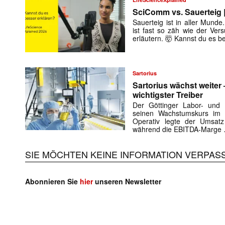
SciComm vs. Sauerteig |
Sauerteig ist in aller Munde.
ist fast so zäh wie der Ver
erläutern. 🤯 Kannst du es b
Sartorius
Sartorius wächst weiter
wichtigster Treiber
Der Göttinger Labor- und B
seinen Wachstumskurs im e
Operativ legte der Umsat
während die EBITDA-Marge
SIE MÖCHTEN KEINE INFORMATION VERPAS
Mit dem
Abonnieren Sie
hier
unseren Newsletter
E-
Mail
(erforderlich