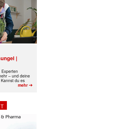
✕
ungel |
m Experten
 mehr – und deine
 Kannst du es
➔
mehr
NT