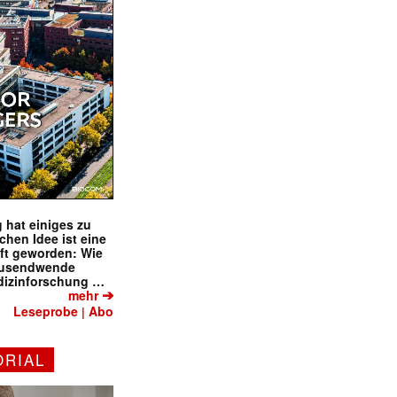
 hat einiges zu
schen Idee ist eine
ft geworden: Wie
tausendwende
dizinforschung …
➔
mehr
Leseprobe
Abo
|
ORIAL