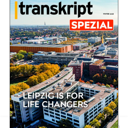
Mit dem |transkript-Newsletter
jede Woche aktuell informiert.
E-
Mail
(erforderlich)