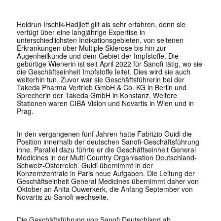
Heidrun Irschik-Hadjieff gilt als sehr erfahren, denn sie
verfügt über eine langjährige Expertise in
unterschiedlichsten Indikationsgebieten, von seltenen
Erkrankungen über Multiple Sklerose bis hin zur
Augenheilkunde und dem Gebiet der Impfstoffe. Die
gebürtige Wienerin ist seit April 2022 für Sanofi tätig, wo sie
die Geschäftseinheit Impfstoffe leitet. Dies wird sie auch
weiterhin tun. Zuvor war sie Geschäftsführerin bei der
Takeda Pharma Vertrieb GmbH & Co. KG in Berlin und
Sprecherin der Takeda GmbH in Konstanz. Weitere
Stationen waren CIBA Vision und Novartis in Wien und in
Prag.
In den vergangenen fünf Jahren hatte Fabrizio Guidi die
Position innerhalb der deutschen Sanofi-Geschäftsführung
inne. Parallel dazu führte er die Geschäftseinheit General
Medicines in der Multi Country Organisation Deutschland-
Schweiz-Österreich. Guidi übernimmt in der
Konzernzentrale in Paris neue Aufgaben. Die Leitung der
Geschäftseinheit General Medicines übernimmt daher von
Oktober an Anita Ouwerkerk, die Anfang September von
Novartis zu Sanofi wechselte.
Die Geschäftsführung von Sanofi Deutschland ab