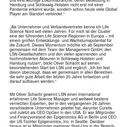
Hamburg und Schleswig-Holstein nicht erst mit einer
Pandemie erkannt wurde, sondern schon heute viele Global
Player am Standort verbindet.“
„Als Unternehmer und Verbandsvertreter kenne ich Life
Science Nord seit vielen Jahren. Für mich ist der Cluster
eine der führenden Life Science-Regionen in Europa – mit
einem großen Entwicklungs- und Wachstumspotential für
die Zukunft. Dieses Momentum möchte ich ab September
gemeinsam mit dem Team der Management GmbH, den
LSN-Gesellschaftern und den vielen spannenden und
hochmotivierten Akteuren in Schleswig-Holstein und
Hamburg nutzen“, blickt Oliver Schacht auf seinen
bevorstehenden Start bei LSN und ergänzt: „Ich bin fest
davon überzeugt, dass wir gemeinsam in allen Bereichen
die sehr gute Arbeit der letzten 20 Jahre fortsetzen und
darauf aufbauen werden.“
Mit Oliver Schacht gewinnt LSN einen international
erfahrenen Life Science Manager und weltweit bestens
vernetzten Experten, der in den vergangenen 26 Jahren
verschiedene Unternehmen geleitet hat, darunter Curetis
und zuletzt als CEO OpGen in den USA. Er war Mitgründer
und Finanzvorstand der Epigenomics AG in Berlin und CEO
der US-Tochter Epigenomics, Inc. in Seattle. Darüber
hinaus ist er Mitgründer mehrerer Start-Ups in der Biotech-