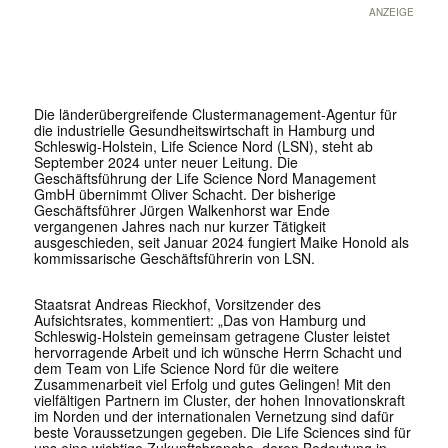
ANZEIGE
Die länderübergreifende Clustermanagement-Agentur für
die industrielle Gesundheitswirtschaft in Hamburg und
Schleswig-Holstein, Life Science Nord (LSN), steht ab
September 2024 unter neuer Leitung. Die
Geschäftsführung der Life Science Nord Management
GmbH übernimmt Oliver Schacht. Der bisherige
Geschäftsführer Jürgen Walkenhorst war Ende
vergangenen Jahres nach nur kurzer Tätigkeit
ausgeschieden, seit Januar 2024 fungiert Maike Honold als
kommissarische Geschäftsführerin von LSN.
Staatsrat Andreas Rieckhof, Vorsitzender des
Aufsichtsrates, kommentiert: „Das von Hamburg und
Schleswig-Holstein gemeinsam getragene Cluster leistet
hervorragende Arbeit und ich wünsche Herrn Schacht und
dem Team von Life Science Nord für die weitere
Zusammenarbeit viel Erfolg und gutes Gelingen! Mit den
vielfältigen Partnern im Cluster, der hohen Innovationskraft
im Norden und der internationalen Vernetzung sind dafür
beste Voraussetzungen gegeben. Die Life Sciences sind für
uns eine wichtige Zukunftsbranche, deren Bedeutung in