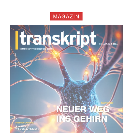
MAGAZIN
Mit dem |transkript-Newsletter
jede Woche aktuell informiert.
E-
Mail
(erforderlich)