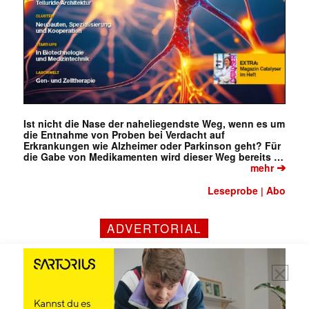
Mit dem |transkript-Newsletter
jede Woche aktuell informiert.
Ist nicht die Nase der naheliegendste Weg, wenn es um
E-
die Entnahme von Proben bei Verdacht auf
Mail
Erkrankungen wie Alzheimer oder Parkinson geht? Für
(erforderlich)
die Gabe von Medikamenten wird dieser Weg bereits …
➔
mehr
Leseprobe
Abo
|
ADVERTORIAL