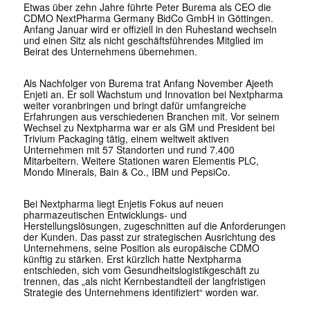
Etwas über zehn Jahre führte Peter Burema als CEO die
CDMO NextPharma Germany BidCo GmbH in Göttingen.
Anfang Januar wird er offiziell in den Ruhestand wechseln
und einen Sitz als nicht geschäftsführendes Mitglied im
Beirat des Unternehmens übernehmen.
Als Nachfolger von Burema trat Anfang November Ajeeth
Enjeti an. Er soll Wachstum und Innovation bei Nextpharma
weiter voranbringen und bringt dafür umfangreiche
Erfahrungen aus verschiedenen Branchen mit. Vor seinem
Wechsel zu Nextpharma war er als GM und President bei
Trivium Packaging tätig, einem weltweit aktiven
Unternehmen mit 57 Standorten und rund 7.400
Mitarbeitern. Weitere Stationen waren Elementis PLC,
Mondo Minerals, Bain & Co., IBM und PepsiCo.
Bei Nextpharma liegt Enjetis Fokus auf neuen
pharmazeutischen Entwicklungs- und
Herstellungslösungen, zugeschnitten auf die Anforderungen
der Kunden. Das passt zur strategischen Ausrichtung des
Unternehmens, seine Position als europäische CDMO
künftig zu stärken. Erst kürzlich hatte Nextpharma
entschieden, sich vom Gesundheitslogistikgeschäft zu
trennen, das „als nicht Kernbestandteil der langfristigen
Strategie des Unternehmens identifiziert“ worden war.