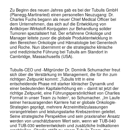
Zu Beginn des neuen Jahres gab es bei der Tubulis GmbH
(Planegg-Martinsried) einen personellen Neuzugang: Dr.
Charles Fuchs begann als neuer Chief Medical Officer bei
dem Unternehmen, das sich auf die Entwicklung von
Antikörper-Wirkstoff-Konjugaten zur Behandlung solider
Tumoren spezialisiert hat. Der erfahrene Onkologe und
Manager leitete zuvor die globale Produktentwicklung in
den Bereichen Onkologie und Hämatologie bei Genentech
und Roche. Nun übernimmt er die strategische klinische
und medizinische Führung bei Tubulis am Standort in
Cambridge, Massachusetts (USA).
Tubulis-CEO und -Mitgründer Dr. Dominik Schumacher freut
sich über die Verstärkung im Management, die für ihn zum
richtigen Zeitpunkt kommt: „Tubulis tritt in eine
entscheidende Phase mit starker klinischer Dynamik und
einer bedeutenden Kapitalerhöhung ein – damit ist jetzt der
richtige Zeitpunkt, eine Führungspersönlichkeit von Charlies
Format in unser Team zu holen“, so Schumacher. „Im Laufe
seiner herausragenden Karriere hat er globale Onkologie-
Strategien geprägt, mehrere Arzneimittelzulassungen
vorangetrieben und leistungsstarke Krebszentren geleitet.
Seine strategische Perspektive und sein praxisnaher Ansatz
werden von unschätzbarem Wert sein, wenn wir TUB-040
und TUB-030 weiterentwickeln und zusätzliche Indikationen
erschließen. Charlie stößt zu einem Tubulis-Team, das