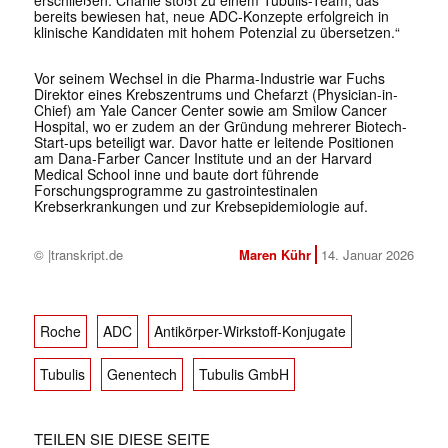
bereits bewiesen hat, neue ADC-Konzepte erfolgreich in
klinische Kandidaten mit hohem Potenzial zu übersetzen.“
Vor seinem Wechsel in die Pharma-Industrie war Fuchs
Direktor eines Krebszentrums und Chefarzt (Physician-in-
Chief) am Yale Cancer Center sowie am Smilow Cancer
Hospital, wo er zudem an der Gründung mehrerer Biotech-
Start-ups beteiligt war. Davor hatte er leitende Positionen
am Dana-Farber Cancer Institute und an der Harvard
Medical School inne und baute dort führende
Forschungsprogramme zu gastrointestinalen
Krebserkrankungen und zur Krebsepidemiologie auf.
© |transkript.de
Maren Kühr
14. Januar 2026
Roche
ADC
Antikörper-Wirkstoff-Konjugate
Tubulis
Genentech
Tubulis GmbH
TEILEN SIE DIESE SEITE