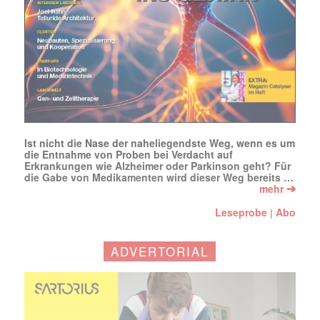
Mit dem |transkript-Newsletter
jede Woche aktuell informiert.
E-
Mail
(erforderlich)
Ist nicht die Nase der naheliegendste Weg, wenn es um
die Entnahme von Proben bei Verdacht auf
Erkrankungen wie Alzheimer oder Parkinson geht? Für
die Gabe von Medikamenten wird dieser Weg bereits …
➔
mehr
Leseprobe
Abo
|
ADVERTORIAL