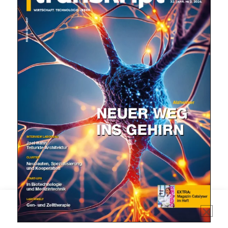
Mit dem |transkript-Newsletter
jede Woche aktuell informiert.
E-
Mail
(erforderlich)