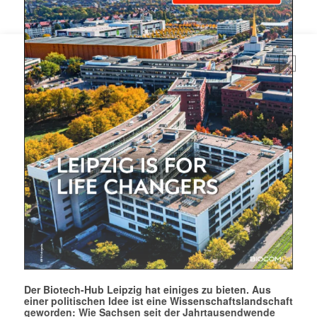
Mit dem |transkript-Newsletter
jede Woche aktuell informiert.
E-
Mail
(erforderlich)
Der Biotech-Hub Leipzig hat einiges zu bieten. Aus
einer politischen Idee ist eine Wissenschaftslandschaft
geworden: Wie Sachsen seit der Jahrtausendwende