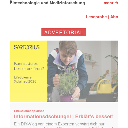
➔
Biotechnologie und Medizinforschung …
mehr
Leseprobe
Abo
|
ADVERTORIAL
LifeScienceXplained
Informationsdschungel | Erklär’s besser!
Ein DIY‑Vlog von einem Experten verwirrt dich nur