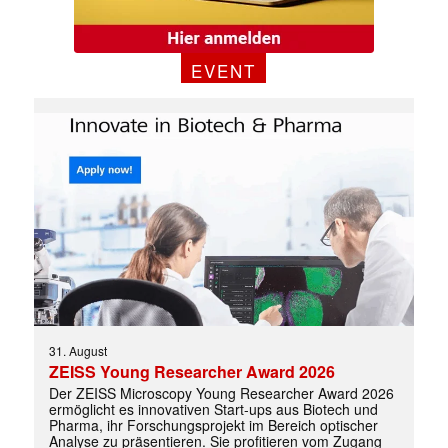
EVENT
Mit dem |transkript-Newsletter
jede Woche aktuell informiert.
E-
Mail
(erforderlich)
31. August
ZEISS Young Researcher Award 2026
Der ZEISS Microscopy Young Researcher Award 2026
ermöglicht es innovativen Start-ups aus Biotech und
Pharma, ihr Forschungsprojekt im Bereich optischer
Analyse zu präsentieren. Sie profitieren vom Zugang