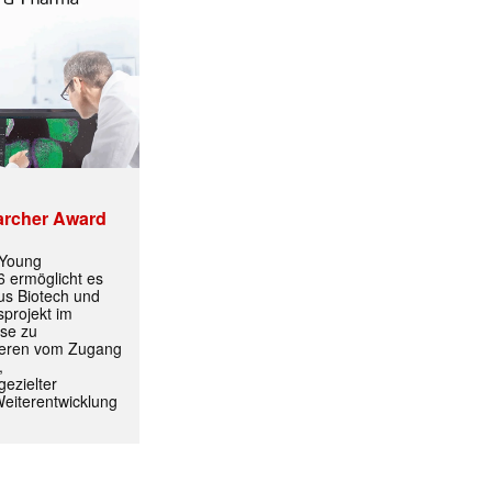
✕
archer Award
 Young
 ermöglicht es
aus Biotech und
projekt im
yse zu
itieren vom Zugang
,
ezielter
Weiterentwicklung