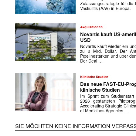
Zulassungsstrategie für die
Vaskulitis (AAV) in Europa.
Akquisitionen
Novartis kauft US-ameri
USD
Novartis kauft wieder ein und
zu 2 Mrd. Dollar. Der Anti
Pipelinestärken und über de
Der Deal …
Klinische Studien
Mit dem
Das neue FAST‑EU‑Progr
klinische Studien
E-
Im Sprint zum Studienstar
Mail
2026 gestarteten Pilotpro
(erforderlich
Accelerating Strategic Clinic
of Medicines Agencies …
SIE MÖCHTEN KEINE INFORMATION VERPAS