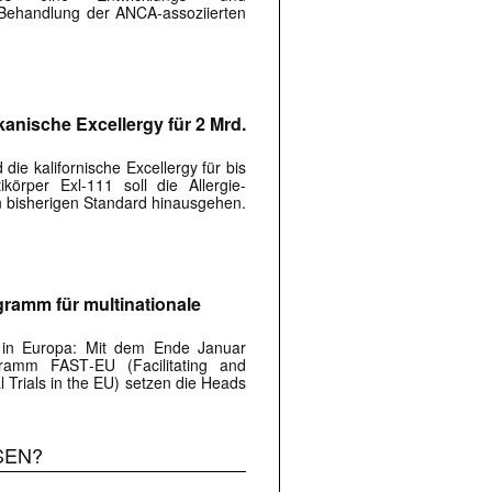
 Behandlung der ANCA-assoziierten
kanische Excellergy für 2 Mrd.
 die kalifornische Excellergy für bis
körper Exl-111 soll die Allergie-
n bisherigen Standard hinausgehen.
 |transkript-Newsletter jede Woche aktuell inf
amm für multinationale
t in Europa: Mit dem Ende Januar
gramm FAST‑EU (Facilitating and
)
al Trials in the EU) setzen die Heads
SEN?