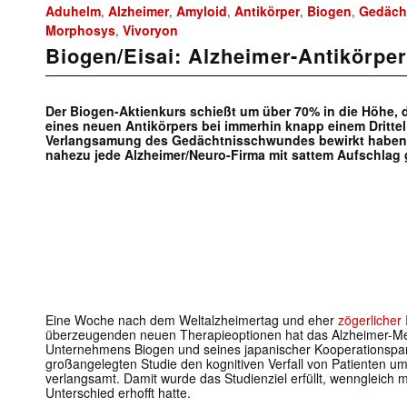
Aduhelm
Alzheimer
Amyloid
Antikörper
Biogen
Gedäch
,
,
,
,
,
Morphosys
Vivoryon
,
Biogen/Eisai: Alzheimer-Antikörper
Der Biogen-Aktienkurs schießt um über 70% in die Höhe, 
eines neuen Antikörpers bei immerhin knapp einem Drittel
Verlangsamung des Gedächtnisschwundes bewirkt haben s
nahezu jede Alzheimer/Neuro-Firma mit sattem Aufschlag 
Eine Woche nach dem Weltalzheimertag und eher
zögerlicher
überzeugenden neuen Therapieoptionen hat das Alzheimer-M
Unternehmens Biogen und seines japanischer Kooperationspart
großangelegten Studie den kognitiven Verfall von Patienten um
verlangsamt. Damit wurde das Studienziel erfüllt, wenngleich 
Unterschied erhofft hatte.