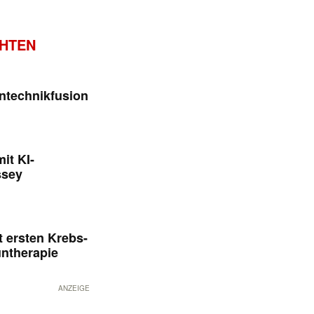
CHTEN
ntechnikfusion
it KI-
ssey
 ersten Krebs-
untherapie
ANZEIGE