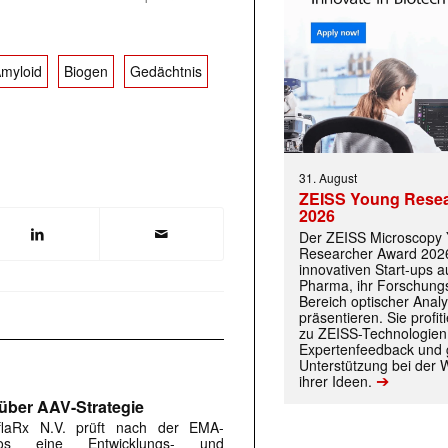
myloid
Biogen
Gedächtnis
31. August
ZEISS Young Rese
2026
Der ZEISS Microscopy
Researcher Award 2026
innovativen Start-ups 
Pharma, ihr Forschungs
Bereich optischer Anal
präsentieren. Sie prof
zu ZEISS-Technologien
Expertenfeedback und g
Unterstützung bei der 
➔
ihrer Ideen.
 über AAV-Strategie
flaRx N.V. prüft nach der EMA-
os eine Entwicklungs- und