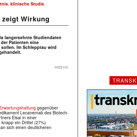
tnis
klinische Studie
,
,
 zeigt Wirkung
da langersehnte Studiendaten
 der Patienten eine
ollen. Im Schlepptau wird
gehandelt.
ANZEIGE
TRANSK
 Erwartungshaltung
gegenüber
edikament Lecanemab des Biotech-
ners Eisai in einer
 knapp ein Drittel (27%)
man sich einen deutlicheren