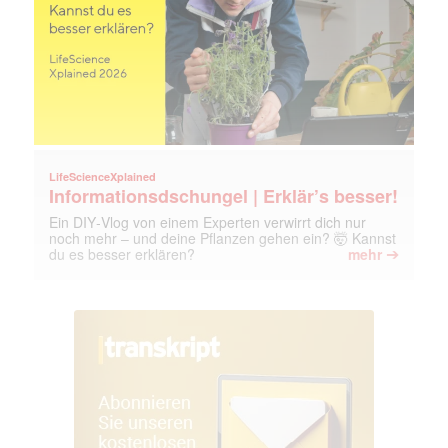
LifeScienceXplained
Informationsdschungel | Erklär’s besser!
Ein DIY‑Vlog von einem Experten verwirrt dich nur
noch mehr – und deine Pflanzen gehen ein? 🤯 Kannst
➔
Mit dem |transkript-Newsletter
du es besser erklären?
mehr
jede Woche aktuell informiert.
E-
Mail
(erforderlich)