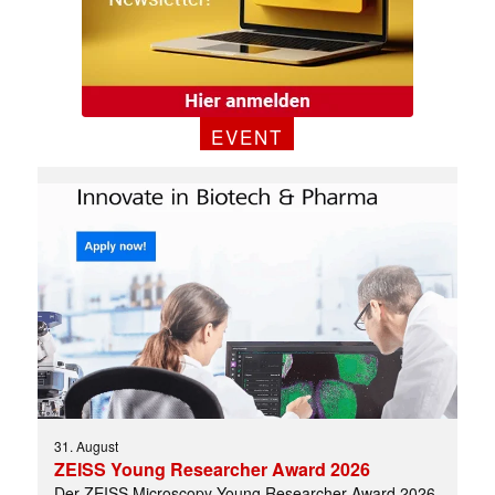
EVENT
Mit dem |transkript-Newsletter
jede Woche aktuell informiert.
E-
31. August
Mail
ZEISS Young Researcher Award 2026
(erforderlich)
Der ZEISS Microscopy Young Researcher Award 2026