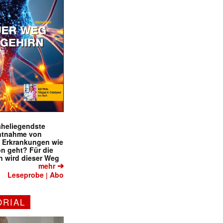
naheliegendste
ntnahme von
f Erkrankungen wie
on geht? Für die
 wird dieser Weg
➔
mehr
Leseprobe
Abo
|
ORIAL