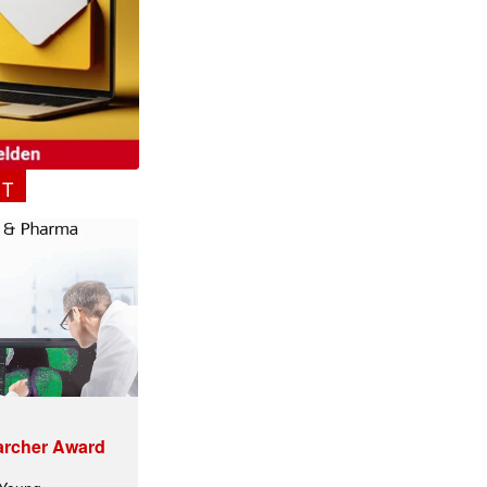
NT
archer Award