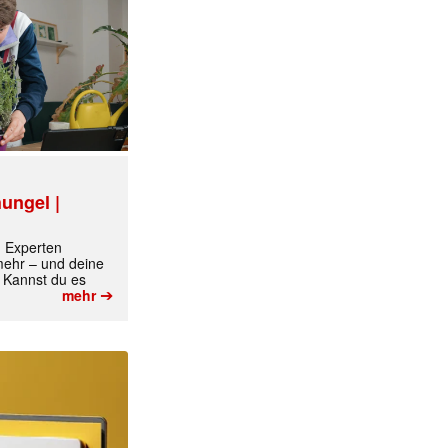
ungel |
m Experten
 mehr – und deine
 Kannst du es
➔
mehr
✕