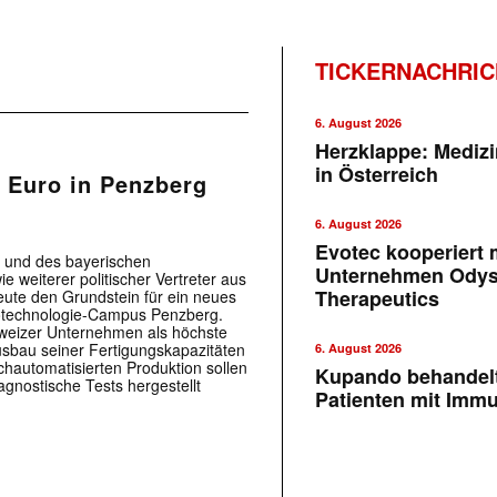
TICKERNACHRI
6. August 2026
Herzklappe: Medizi
in Österreich
. Euro in Penzberg
6. August 2026
Evotec kooperiert m
z und des bayerischen
Unternehmen Ody
 weiterer politischer Vertreter aus
Therapeutics
ute den Grundstein für ein neues
otechnologie-Campus Penzberg.
hweizer Unternehmen als höchste
Ausbau seiner Fertigungskapazitäten
6. August 2026
ochautomatisierten Produktion sollen
Kupando behandelt
iagnostische Tests hergestellt
Patienten mit Imm