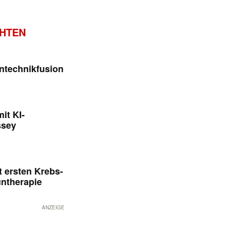
CHTEN
ntechnikfusion
it KI-
ssey
 ersten Krebs-
untherapie
ANZEIGE