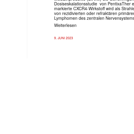
Dosiseskalationsstudie von PentixaTher er
markierte CXCR4-Wirkstoff wird als Strah
von rezidivierten oder refraktären primäre
Lymphomen des zentralen Nervensystems 
Weiterlesen
9. JUNI 2023