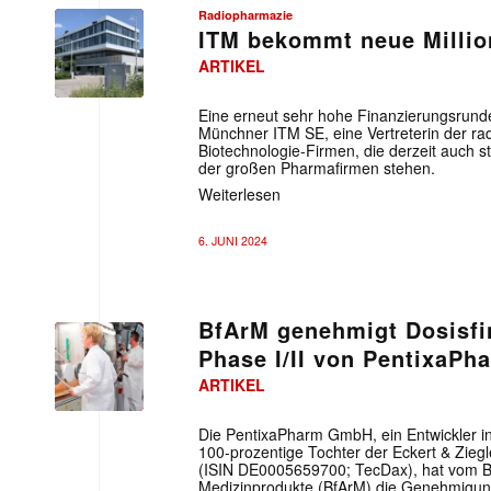
Radiopharmazie
ITM bekommt neue Milli
ARTIKEL
Eine erneut sehr hohe Finanzierungsrunde
Münchner ITM SE, eine Vertreterin der ra
Biotechnologie-Firmen, die derzeit auch s
der großen Pharmafirmen stehen.
Weiterlesen
6. JUNI 2024
BfArM genehmigt Dosisfi
Phase I/II von PentixaPh
ARTIKEL
Die PentixaPharm GmbH, ein Entwickler i
100-prozentige Tochter der Eckert & Zieg
(ISIN DE0005659700; TecDax), hat vom Bun
Medizinprodukte (BfArM) die Genehmigung