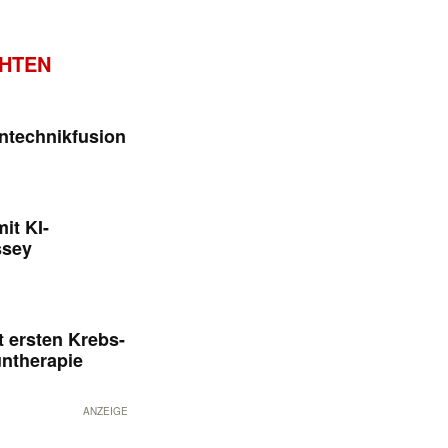
CHTEN
ntechnikfusion
it KI-
ssey
 ersten Krebs-
untherapie
ANZEIGE