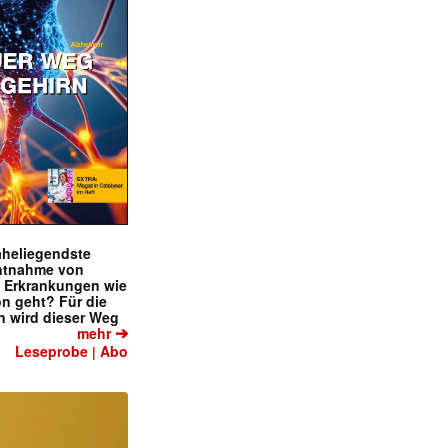
naheliegendste
ntnahme von
f Erkrankungen wie
on geht? Für die
 wird dieser Weg
➔
mehr
Leseprobe
Abo
|