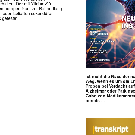
halten. Der mit Yttrium-90
lentherapeutikum zur Behandlung
n oder isolierten sekundären
getestet.
Ist nicht die Nase der 
Weg, wenn es um die E
Proben bei Verdacht au
Alzheimer oder Parkins
Gabe von Medikamenten
bereits …