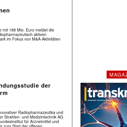
onen
 mit 188 Mio. Euro meldet die
diopharmazeutisch aktiven
tark im Fokus von M&A-Aktivitäten
MAGA
ndungsstudie der
arm
nnovativer Radiopharmazeutika und
ler Strahlen- und Medizintechnik AG
desinstitut für Arzneimittel und
 zum Start der offenen