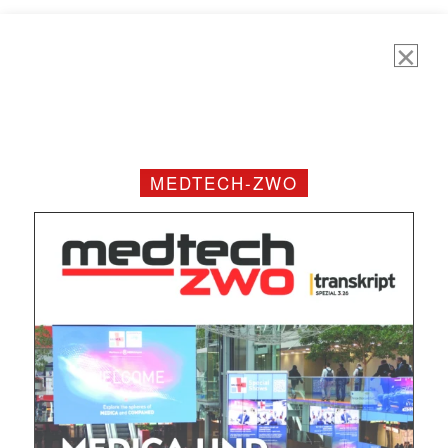
MEDTECH-ZWO
Mit dem |transkript-Newsletter
jede Woche aktuell informiert.
E-
Mail
(erforderlich)