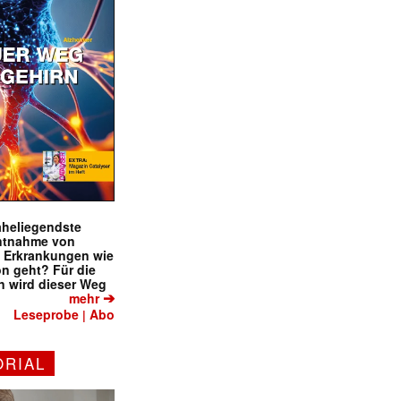
naheliegendste
ntnahme von
f Erkrankungen wie
on geht? Für die
 wird dieser Weg
➔
mehr
Leseprobe
Abo
|
ORIAL