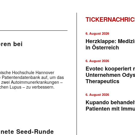
TICKERNACHRI
6. August 2026
Herzklappe: Medizi
ren bei
in Österreich
6. August 2026
Evotec kooperiert m
nische Hochschule Hannover
Unternehmen Ody
 Patientendatenbank auf, um das
Therapeutics
on zwei Autoimmunerkrankungen –
hen Lupus – zu verbessern.
6. August 2026
Kupando behandelt
Patienten mit Imm
chnete Seed-Runde