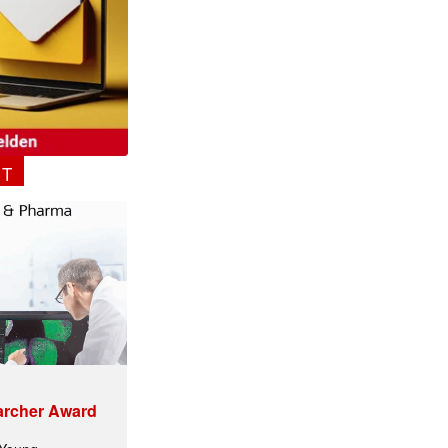
NT
archer Award