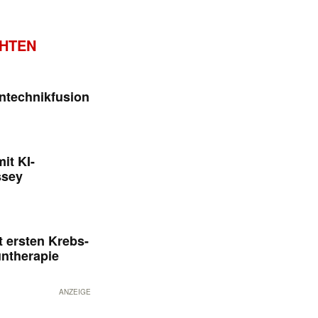
CHTEN
ntechnikfusion
it KI-
ssey
 ersten Krebs-
untherapie
ANZEIGE