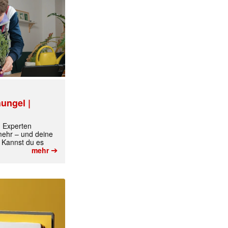
ungel |
m Experten
 mehr – und deine
 Kannst du es
➔
mehr