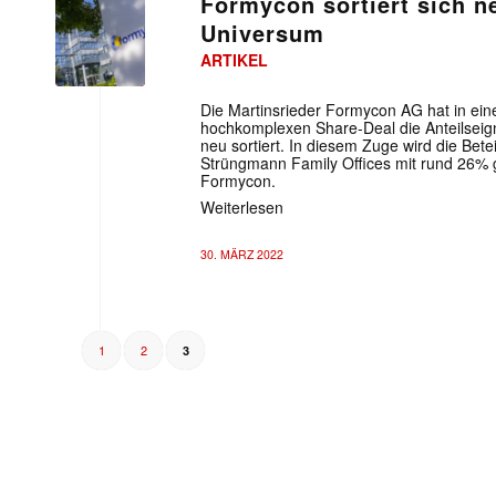
Formycon sortiert sich 
Universum
ARTIKEL
Die Martinsrieder Formycon AG hat in ein
hochkomplexen Share-Deal die Anteilseign
neu sortiert. In diesem Zuge wird die Bet
Strüngmann Family Offices mit rund 26% g
Formycon.
Weiterlesen
30. MÄRZ 2022
1
2
3