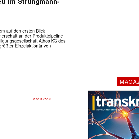
neu im Strüngmann-
em auf den ersten Blick
erschaft an der Produktpipeline
eiligungsgesellschaft Athos KG des
rößter Einzelaktionär von
MAGA
Seite 3 von 3