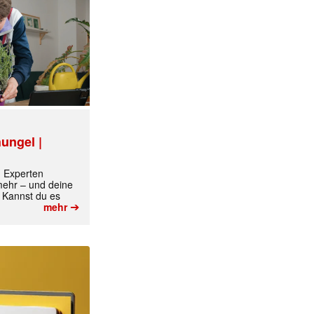
ungel |
m Experten
 mehr – und deine
 Kannst du es
➔
mehr