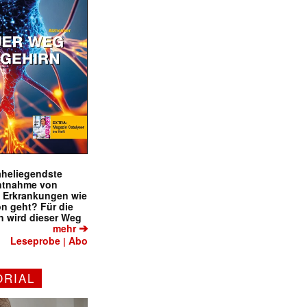
naheliegendste
ntnahme von
f Erkrankungen wie
on geht? Für die
 wird dieser Weg
➔
mehr
Leseprobe
Abo
|
✕
ORIAL