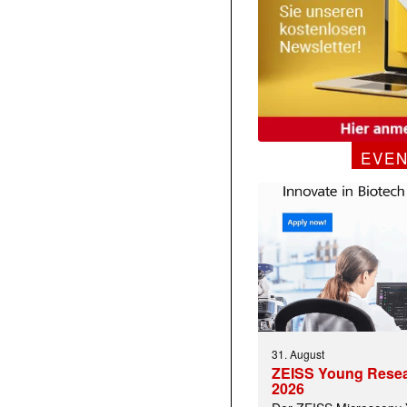
EVE
 |transkript-Newsletter jede Woche aktuell inf
)
31. August
ZEISS Young Rese
2026