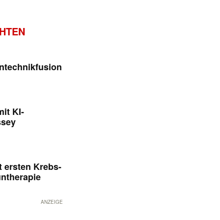
CHTEN
ntechnikfusion
it KI-
ssey
 ersten Krebs-
untherapie
ANZEIGE