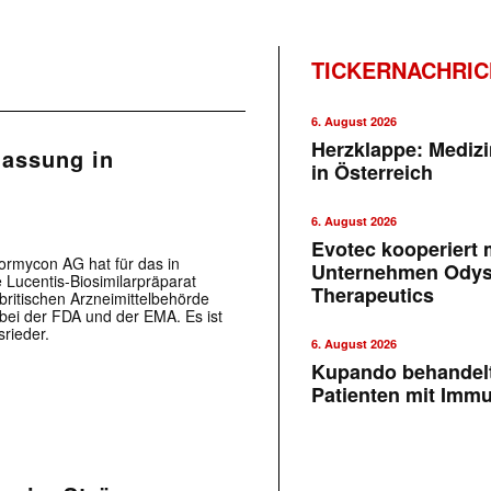
TICKERNACHRI
6. August 2026
Herzklappe: Medizi
lassung in
in Österreich
6. August 2026
Evotec kooperiert m
Formycon AG hat für das in
Unternehmen Ody
Lucentis-Biosimilarpräparat
Therapeutics
britischen Arzneimittelbehörde
 bei der FDA und der EMA. Es ist
rieder.
6. August 2026
Kupando behandelt
Patienten mit Imm