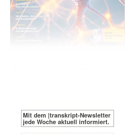
Ist nicht die Nase der naheliegendste Weg, wenn es um
die Entnahme von Proben bei Verdacht auf
Erkrankungen wie Alzheimer oder Parkinson geht? Für
die Gabe von Medikamenten wird dieser Weg bereits …
➔
mehr
Leseprobe
Abo
|
Mit dem |transkript-Newsletter
jede Woche aktuell informiert.