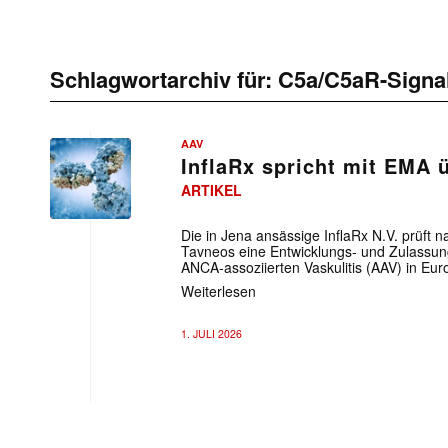
Schlagwortarchiv für:
C5a/C5aR-Signa
AAV
InflaRx spricht mit EMA 
ARTIKEL
Die in Jena ansässige InflaRx N.V. prüft
Tavneos eine Entwicklungs- und Zulassung
ANCA-assoziierten Vaskulitis (AAV) in Eur
Weiterlesen
1. JULI 2026