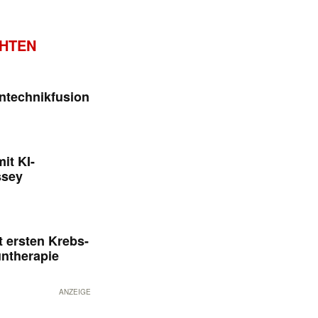
CHTEN
ntechnikfusion
it KI-
ssey
 ersten Krebs-
untherapie
ANZEIGE