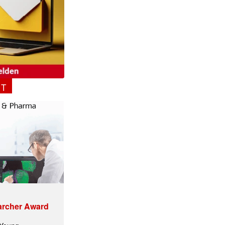
NT
✕
archer Award