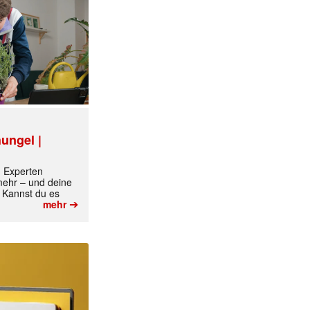
ungel |
m Experten
 mehr – und deine
 Kannst du es
➔
mehr