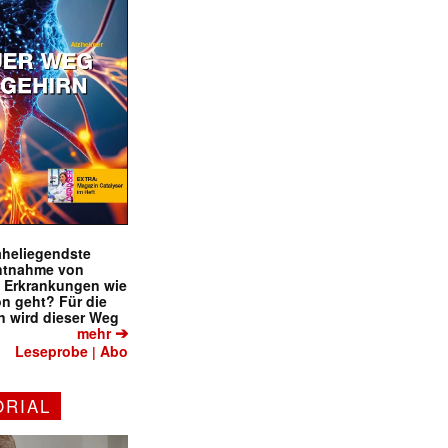
naheliegendste
ntnahme von
f Erkrankungen wie
on geht? Für die
 wird dieser Weg
➔
mehr
Leseprobe
Abo
|
ORIAL