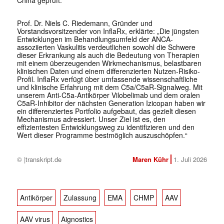
China geprüft.
Prof. Dr. Niels C. Riedemann, Gründer und
Vorstandsvorsitzender von InflaRx, erklärte: „Die jüngsten
Entwicklungen im Behandlungsumfeld der ANCA-
assoziierten Vaskulitis verdeutlichen sowohl die Schwere
dieser Erkrankung als auch die Bedeutung von Therapien
mit einem überzeugenden Wirkmechanismus, belastbaren
klinischen Daten und einem differenzierten Nutzen-Risiko-
Profil. InflaRx verfügt über umfassende wissenschaftliche
und klinische Erfahrung mit dem C5a/C5aR-Signalweg. Mit
unserem Anti-C5a-Antikörper Vilobelimab und dem oralen
C5aR-Inhibitor der nächsten Generation Izicopan haben wir
ein differenziertes Portfolio aufgebaut, das gezielt diesen
Mechanismus adressiert. Unser Ziel ist es, den
effizientesten Entwicklungsweg zu identifizieren und den
Wert dieser Programme bestmöglich auszuschöpfen.“
© |transkript.de
Maren Kühr
1. Juli 2026
Antikörper
Zulassung
EMA
CHMP
AAV
AAV virus
Aignostics