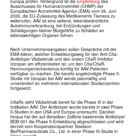
Europa prüfen. Hintergrund ist die
Empfehlung
des
Ausschusses für Humanarzneimittel (CHMP) der
Europäischen Arzneimittel-Agentur (EMA) vom 26. Juni
2026, die EU-Zulassung des Medikaments Tavneos zu
widerrufen. AAV ist eine seltene, lebensbedrohliche
Autoimmunerkrankung, bei Entzündungen und
Schädigungen kleiner Blutgefäße zu Schäden an
lebenswichtigen Organen führen.
Nach Unternehmensangaben sollen Gespräche mit der
EMA klären, welcher Entwicklungsweg für den Anti-C5a-
Antikörper Vilobelimab und den oralen C5aR-Inhibitor
Izicopan am effizientesten ist, um den C5a/C5aR-
Hemmungsmechanismus künftig für AAV-Patienten
verfügbar zu machen. Die bereits angekündigte Phase II-
Studie mit Izicopan bei AAV werde planmäßig und
unverändert an mehreren internationalen Studienzentren
fortgesetzt.
InflaRx sieht Vilobelimab bereit für die Phase III in der
Indikation AAV. Der Antikörper wurde bereits in zwei Phase
II-Studien in den USA und Europa untersucht. Darüber
hinaus hat der auf derselben Zelllinie basierende Antikörper
BDB-001 die Phase II-Entwicklung abgeschlossen und wird
derzeit vom Kooperationspartner Staidson
BioPharmaceuticals Co., Ltd. in einer Phase III-Studie in