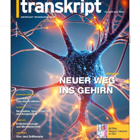
Mit dem |transkript-Newsletter
jede Woche aktuell informiert.
E-
Mail
(erforderlich)