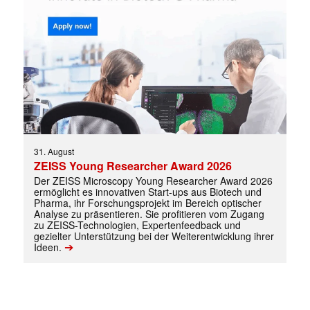
31. August
ZEISS Young Researcher Award 2026
Der ZEISS Microscopy Young Researcher Award 2026
ermöglicht es innovativen Start-ups aus Biotech und
Pharma, ihr Forschungsprojekt im Bereich optischer
Analyse zu präsentieren. Sie profitieren vom Zugang
Mit dem |transkript-Newsletter
zu ZEISS-Technologien, Expertenfeedback und
jede Woche aktuell informiert.
gezielter Unterstützung bei der Weiterentwicklung ihrer
➔
Ideen.
E-
Mail
(erforderlich)