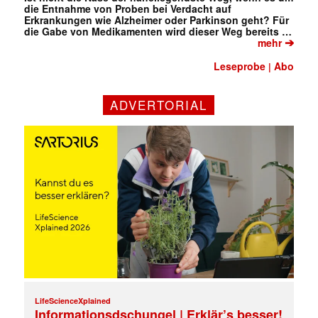
die Entnahme von Proben bei Verdacht auf
Erkrankungen wie Alzheimer oder Parkinson geht? Für
die Gabe von Medikamenten wird dieser Weg bereits …
➔
mehr
Leseprobe
Abo
|
ADVERTORIAL
✕
LifeScienceXplained
Informationsdschungel | Erklär’s besser!