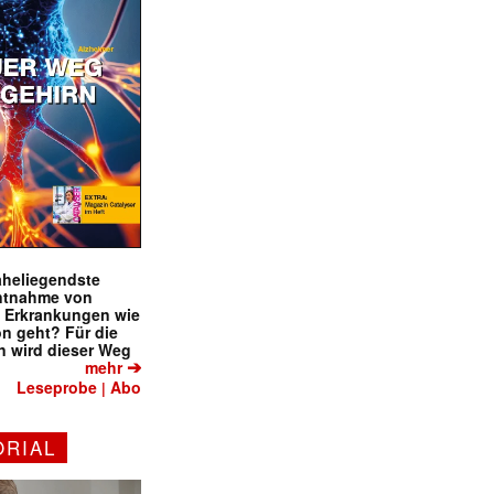
naheliegendste
ntnahme von
f Erkrankungen wie
on geht? Für die
 wird dieser Weg
➔
mehr
Leseprobe
Abo
|
ORIAL