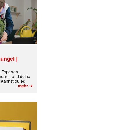
ungel |
m Experten
 mehr – und deine
 Kannst du es
➔
mehr