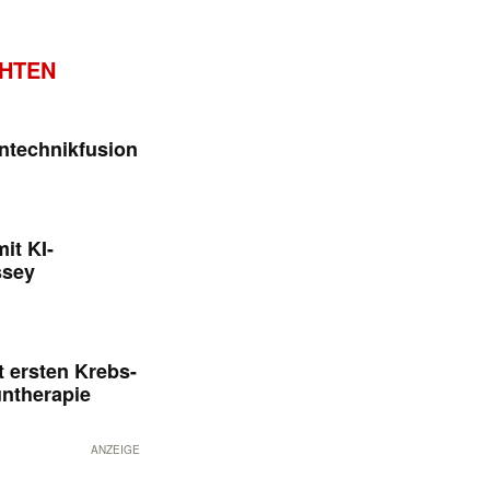
CHTEN
ntechnikfusion
it KI-
ssey
 ersten Krebs-
untherapie
ANZEIGE