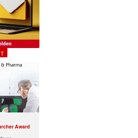
NT
✕
archer Award