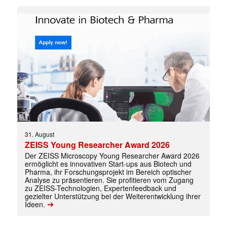
31. August
Mit dem |transkript-Newsletter
ZEISS Young Researcher Award 2026
jede Woche aktuell informiert.
Der ZEISS Microscopy Young Researcher Award 2026
ermöglicht es innovativen Start-ups aus Biotech und
Pharma, ihr Forschungsprojekt im Bereich optischer
E-
Analyse zu präsentieren. Sie profitieren vom Zugang
Mail
zu ZEISS-Technologien, Expertenfeedback und
(erforderlich)
gezielter Unterstützung bei der Weiterentwicklung ihrer
➔
Ideen.