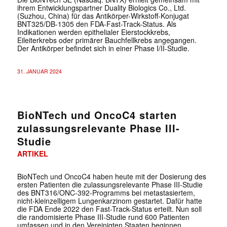
ihrem Entwicklungspartner Duality Biologics Co., Ltd.
(Suzhou, China) für das Antikörper-Wirkstoff-Konjugat
BNT325/DB-1305 den FDA-Fast-Track-Status. Als
Indikationen werden epithelialer Eierstockkrebs,
Eileiterkrebs oder primärer Bauchfellkrebs angegangen.
Der Antikörper befindet sich in einer Phase I/II-Studie.
31. JANUAR 2024
BioNTech und OncoC4 starten
zulassungsrelevante Phase III-
Studie
ARTIKEL
BioNTech und OncoC4 haben heute mit der Dosierung des
ersten Patienten die zulassungsrelevante Phase III-Studie
des BNT316/ONC-392-Programms bei metastasiertem,
nicht-kleinzelligem Lungenkarzinom gestartet. Dafür hatte
die FDA Ende 2022 den Fast-Track-Status erteilt. Nun soll
die randomisierte Phase III-Studie rund 600 Patienten
umfassen und in den Vereinigten Staaten beginnen.